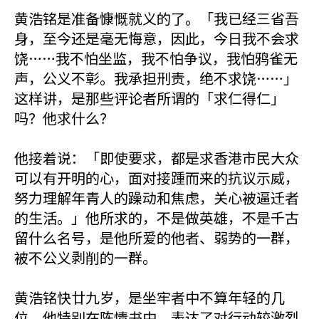
黄浩铭是准备慷慨就义的了。「我已经三省吾
身，至今还是毫无悔意，因此，今日我不会求
饶……我不怕坐监，我不怕争议，我怕鸦雀无
声，公义不彰。我承担刑责，绝不求饶……」
这样讲，是那些评论者所谓的「求仁得仁」
吗？他求什么？
他接着说：「即使要求，都是求香港市民大众
可以有开明的心，面对接踵而来的抗议示威，
努力理解年青人的躁动和焦虑，关心被逼迁者
的生活。」他所求的，不是做英雄，不是千古
留什么名号，是他所爱的他者、弱势的一群，
被不公义剥削的一群。
黄浩铭快廿九岁，是坐牢者中不算年轻的几
位。他特别在陈情书中，表达了对行动较激烈