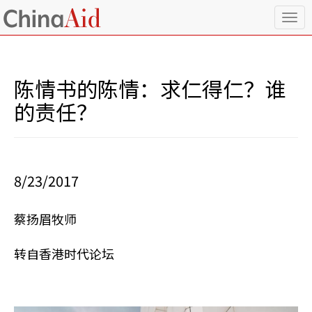
T
o
g
g
l
陈情书的陈情：求仁得仁？谁
e
n
的责任？
a
v
i
g
a
8/23/2017
t
i
o
蔡扬眉牧师
n
转自香港时代论坛