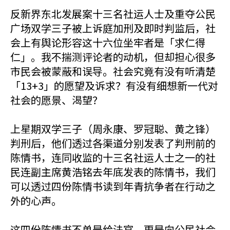
反新界东北发展案十三名社运人士及重夺公民
广场双学三子被上诉庭加刑及即时判监后，社
会上有舆论形容这十六位坐牢者是「求仁得
仁」。我不揣测评论者的动机，但却担心很多
市民会被蒙蔽和误导。社会究竟有没有听清楚
「13+3」的愿望及诉求？有没有细想新一代对
社会的愿景、渴望？
上星期双学三子（周永康、罗冠聪、黄之锋）
判刑后，他们透过各渠道分别发表了判刑前的
陈情书，连同收监的十三名社运人士之一的社
民连副主席黄浩铭去年底发表的陈情书，我们
可以透过四份陈情书读到年青抗争者在行动之
外的心声。
这四份陈情书不单是给法官，更是向公民社会