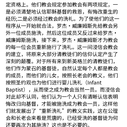
定资格上。他们教会规定参加教会有两项规定，一
是必须清楚地认信耶稣基督的救恩，有悔改重生的
经历;二是必须经过教会的洗礼。为了使他们的这一
程序从一开始就合法，罗杰•威廉姆斯先给教会另
外一位成员施洗，然后这位成员又反过来给罗杰•
威廉姆斯施洗，接下来，罗杰•威廉姆斯才为教会
的每一位会员重新施行了洗礼。这一间浸信会教会
的建立，将原来大部分清教徒们的信仰认定产生了
深刻的颠覆。对于所有来到新英格兰的清教徒们，
他们作为蒙召的基督徒，自然认定每个人都是教会
的成员，而他们的儿女，按照长老会的教义，他们
按照圣约观也为他们进行婴儿洗礼（Infant
Baptist），从而使之成为教会当然一员。而浸信会
对此却不认同，他们认为一个人只有清晰认信表明
悔改归向基督，才能被施洗成为教会一员，这样他
们就发展出了“重新洗礼”的教义实践，这在公理
会和长老会来看是荒唐的，已经受洗的基督徒为何
还要再次为其施洗？这也是不必要的。