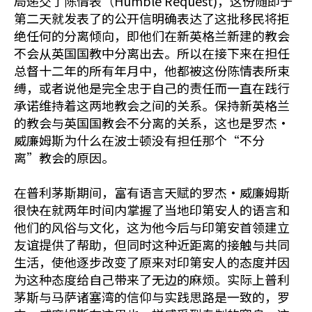
局递交了陈情表（Humble Request)，这份随即于
第二天就发表了的公开信明确表达了这批移民将拒
绝任何的分离倾向，即他们在新英格兰新建的教会
不会从英国国教中分离出去。所以在接下来在担任
总督十二年的所有年月中，他都被这份陈情表所束
缚，或者说他是完全忠于自己的责任而一直在践行
承诺维持着这两地教会之间的关系。保持新英格兰
的教会与英国国教会不分离的关系，这也是罗杰•
威廉姆斯为什么在波士顿没有担任那个“不分
离”教会的原因。
在普利茅斯期间，富有语言天赋的罗杰•威廉姆斯
很快在就两年时间内掌握了当地印第安人的语言和
他们的风俗与文化，这为他今后与印第安首领建立
友谊提供了帮助，但同时这种近距离的接触与共同
生活，使他逐步改变了原来对印第安人的态度并因
为这种态度给自己带来了无边的麻烦。实际上普利
茅斯与马萨诸塞湾的信仰与实践思路是一致的，罗