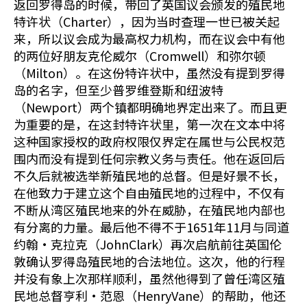
返回罗得岛的时候，带回了英国议会颁发的殖民地
特许状（Charter），因为当时查理一世已被关起
来，所以议会成为最高权力机构，而在议会中有他
的两位好朋友克伦威尔（Cromwell）和弥尔顿
（Milton）。在这份特许状中，虽然没有提到罗得
岛的名字，但至少普罗维登斯和纽波特
（Newport）两个镇都明确地界定出来了。而且更
为重要的是，在这封特许状里，第一次在文本中将
这种国家授权的政府权限仅界定在属世与公民权范
围内而没有提到任何宗教义务与责任。他在返回后
不久后就被选举新殖民地的总督。但是好景不长，
在他致力于建立这个自由殖民地的过程中，不仅有
不断从湾区殖民地来的外在威胁，在殖民地内部也
有分离的力量。最后他不得不于1651年11月与同道
约翰•克拉克（JohnClark）再次启航前往英国伦
敦确认罗得岛殖民地的合法地位。这次，他的行程
并没有象上次那样顺利，虽然他得到了曾任湾区殖
民地总督亨利•范恩（HenryVane）的帮助，他还