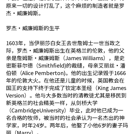
原来一切的设计打乱了，这个麻烦的制造者就是罗
杰•威廉姆斯。
罗杰•威廉姆斯的生平
1603年，当伊丽莎白女王去世詹姆士一世当政之
际，罗杰•威廉姆斯出生在英格兰的伦敦，他的父
亲是詹姆斯•威廉姆斯（James Williams），是史
密斯菲尔德（Smithfield)的裁缝，母亲艾丽丝•潘
伯顿（Alice Pemberton)。他的出生记录毁于1666
年的伦敦大火。在他还是儿童的时候，英国教会在
国王的支持下终于完成了钦定本圣经（King James
Version）。他与大多数当时的清教徒尤其是移民到
新英格兰的社会精英一样，从剑桥大学
（CambridgeUniversity）毕业，此时他已成为一
名合格的牧师，被当时的社会承认为一名杰出的神
学家，时年24岁。两年后，他娶了小他6岁的妻子玛
丽（Marry）。