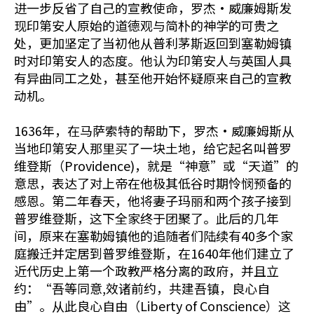
进一步反省了自己的宣教使命，罗杰•威廉姆斯发
现印第安人原始的道德观与简朴的神学的可贵之
处，更加坚定了当初他从普利茅斯返回到塞勒姆镇
时对印第安人的态度。他认为印第安人与英国人具
有异曲同工之处，甚至他开始怀疑原来自己的宣教
动机。
1636年，在马萨索特的帮助下，罗杰•威廉姆斯从
当地印第安人那里买了一块土地，给它起名叫普罗
维登斯（Providence)，就是“神意”或“天道”的
意思，表达了对上帝在他极其低谷时期怜悯预备的
感恩。第二年春天，他将妻子玛丽和两个孩子接到
普罗维登斯，这下全家终于团聚了。此后的几年
间，原来在塞勒姆镇他的追随者们陆续有40多个家
庭搬迁并定居到普罗维登斯，在1640年他们建立了
近代历史上第一个政教严格分离的政府，并且立
约：“吾等同意,效诸前约，共建吾镇，良心自
由”。从此良心自由（Liberty of Conscience）这