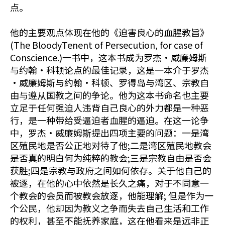
点。
他的主要观点体现在他的《迫害良心的血腥教旨》
(The BloodyTenent of Persecution, for case of
Conscience.)一书中，这本书成为罗杰•威廉姆斯
与约翰•科顿论点的最佳记录，这是一本介于罗杰
•威廉姆斯与约翰•科顿、罗得岛与湾区、宗教自
由与遵从国教之间的争论。他为这本书命名也主要
立足于任何强迫人违背自己良心的外力都是一种恶
行，是一种带给受逼迫者血腥的逼迫。在这一论争
中，罗杰•威廉姆斯提出四项主要的问题：一是湾
区殖民地是否公正地对待了他;二是湾区殖民地教会
是否真的明白何为纯粹的教会;三是宗教自由是否会
获胜;四是宗教与政府之间如何依存。关于他自己的
被逐，在他的心中依然是长久之痛，对于不同意一
个教会的会员而被教会放逐，他能理解; 但是作为一
个公民，他却因为教义之争而失去自己生活和工作
的权利，甚至不能抚养家庭，这在他看来是远非正