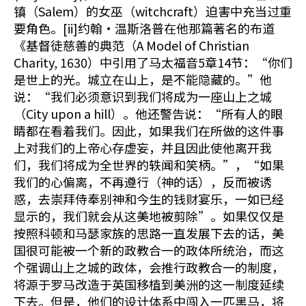
镇（Salem）的女巫（witchcraft）迫害中充当过重
要角色。[ii]约翰·温斯洛普在他那篇著名的布道
《基督徒慈善的典范（A Model of Christian
Charity, 1630）中引用了马太福音5章14节：“你们
是世上的光。城立在山上，是不能隐藏的。”他
说：“我们必须意识到我们将成为一座山上之城
（City upon a hill）。他还警告说：“所有人的眼
睛都在看着我们。因此，如果我们在所做的这件事
上对我们的上帝心存虚妄，并且因此使他离开我
们，我们将成为全世界的轶闻和笑柄。”，“如果
我们的心偏离，不再遵行（神的话），反而被诱
惑，去崇拜侍奉别神和今生的钱财宴乐，一如已经
显示的，我们就会从这美地被剪除”。如果仅仅是
按照科顿和马瑟家族的思路一直发展下去的话，美
国很可能被一个新的政教合一的政体所统治，而这
个强调山上之城的政体，会推行政教合一的制度，
将源于罗马改造于英国移植到美洲的这一制度延续
下去。但是，他们的设计体系中闯入一匹黑马，将