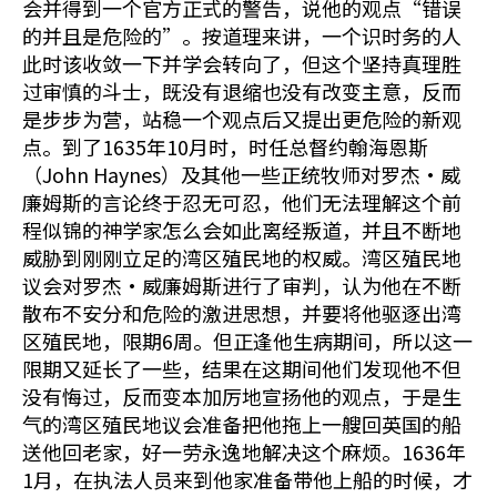
会并得到一个官方正式的警告，说他的观点“错误
的并且是危险的”。按道理来讲，一个识时务的人
此时该收敛一下并学会转向了，但这个坚持真理胜
过审慎的斗士，既没有退缩也没有改变主意，反而
是步步为营，站稳一个观点后又提出更危险的新观
点。到了1635年10月时，时任总督约翰海恩斯
（John Haynes）及其他一些正统牧师对罗杰•威
廉姆斯的言论终于忍无可忍，他们无法理解这个前
程似锦的神学家怎么会如此离经叛道，并且不断地
威胁到刚刚立足的湾区殖民地的权威。湾区殖民地
议会对罗杰•威廉姆斯进行了审判，认为他在不断
散布不安分和危险的激进思想，并要将他驱逐出湾
区殖民地，限期6周。但正逢他生病期间，所以这一
限期又延长了一些，结果在这期间他们发现他不但
没有悔过，反而变本加厉地宣扬他的观点，于是生
气的湾区殖民地议会准备把他拖上一艘回英国的船
送他回老家，好一劳永逸地解决这个麻烦。1636年
1月，在执法人员来到他家准备带他上船的时候，才