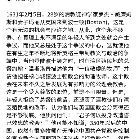
1631年2月5日，28岁的清教徒神学家罗杰•威廉姆
斯和妻子玛丽从英国来到波士顿(Boston)，这是一
个有无边的机会与应许之地。从此，这个永不疲
倦、在真理上永不满足的年轻人所到之处就会产生
争议，而他又总是处于这个争议的中心，这就使他
在有生之年不断地将新英格兰带到教义与政治的争
端中。当他登陆波士顿之时，时任湾区殖民地的总
督约翰•温斯洛普描述他为“一位敬虔的牧师”并
请他担任核心城镇波士顿教会的助理牧师，这个教
会在未来不久之后发展为有影响力的公理会教会。
这是一个受人尊敬的职位，前途不可限量。但是，
年轻人拒绝了总督的邀请，还谴责了清教徒们在湾
区殖民地的改革，认为他们与英国国教会分离得还
是不够彻底。他质问他们：“君子何以投身改造誓
己效忠的教会？”他可能不知道，350年以后的中
国，依然有很多牧师在无神论中国共产党政府控制
的官方教会内部期望改造这些“红色教会”。然后