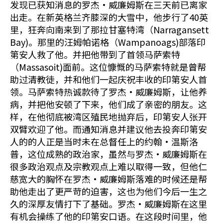
发现已获知消息的罗杰•威廉姆斯在三天前已离家
出走。在新英格兰齐膝深的大雪中，他步行了40英
里，狂奔向南来到了那拉甘塞特湾（Narragansett
Bay)。那里的汪姆帕诺格（Wampanoags)部落印
第安人救了他。并把他带到了首领马萨索特
（Massasoit)面前。这位慷慨的马萨索特就是曾帮
助过清教徒，并和他们一起庆祝丰收的印第安人首
领。马萨索特热诚款待了罗杰•威廉姆斯，让他养
病，并把他安顿了下来，他们成了亲密的朋友。这
样，在他彻底被湾区殖民地抛弃后，印第安人张开
双臂欢迎了他。而通知消息并建议他去投奔印第安
人的的人正是当时未在总督任上的约翰•温斯洛
普，这位成熟的政治家，虽然与罗杰•威廉姆斯在
很多政治观点及宗教观点上难以取得一致，但他仁
慈宽大的胸怀在罗杰•威廉姆斯落难的时候还是帮
助他走出了更严苛的迫害，这也为他们今后一生之
久的深厚友情打下了基础。罗杰•威廉姆斯在这里
有机会操练了他的印第安口语。在这段时间里，他