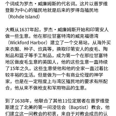
个词成为罗杰•威廉姆斯的代名词。这片以普罗维
登斯为中心的殖民地就是后来的罗得岛殖民地
（Rohde Island）
大概从1637年起，罗杰•威廉姆斯开始和印第安人
做一些生意。他在那拉甘塞特湾的威克福德湾
（Wickford Harbor）建立了一个交易站，从海外买
来衣服、种子、炊具等，换取印第安人的皮毛、陶
制品和篮子等手工制品，成为第一个在那拉甘塞特
地区做皮毛生意的英国人，他的这些生意一直持续
了15年之久。这些生意使他和他的全家一直过着比
较丰裕的生活。但是做为一个有商业伦理的神学
家，也是在一定程度上与湾区殖民地的要求有所配
合，他从来不做枪支和军用物品的生意。
到了1638年，他联合了其他11位定居者在普罗维登
斯建立了北美的第一间浸信会（Baptist）教会，他
们建立这一间教会的初衷，来自于对教会成员的认