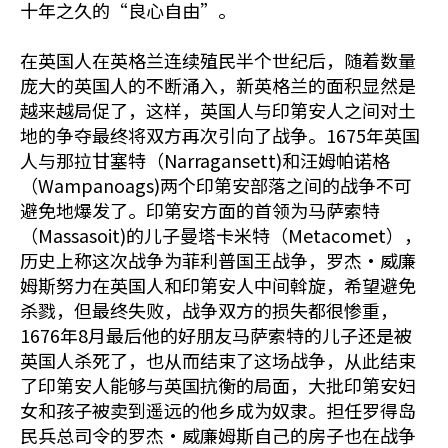
十年之久的“良心自由”。
在英国人在英格兰连续殖民半个世纪后，随着数量
庞大的英国人的不断涌入，新英格兰的面积显然是
越来越局促了，这样，英国人与印第安人之间对土
地的争夺最终将双方再次引向了战争。1675年英国
人与那拉甘塞特（Narragansett)和汪姆帕诺格
（Wampanoags)两个印第安部落之间的战争不可
避免地爆发了。印第安方面的首领为马萨索特
（Massasoit)的儿子曼塔卡米特（Metacomet），
历史上称这次战争为菲利普国王战争，罗杰•威廉
姆斯努力在英国人和印第安人中间斡旋，希望避免
杀戮，但最终失败，战争双方的损失都很惨重，
1676年8月最后他的好朋友马萨索特的儿子还是被
英国人杀死了，也从而结束了这场战争，从此结束
了印第安人能够与英国抗衡的局面，大批印第安妇
女和孩子被卖到遥远的他乡成为奴隶。担任罗得岛
民兵总司令的罗杰•威廉姆斯自己的房子也在战争