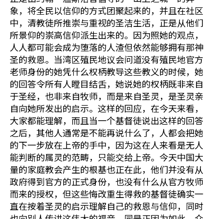
象，将全民以信仰的方式团聚起来的，并且在社区
中，清教徒所推崇与重视的圣洁生活，正是从他们
所景仰的崇高信仰派生出来的。因为照她的观点，
人人都可能会成为堕落的人渣但依然能够拥有那神
圣的救恩。当湾区殖民地议会问道没有殖民地官方
老师身份的她凭什么权柄教导这些教义的时候，她
的回答令所有人瞠目结舌，她说她的权柄既非来自
于圣经，也非来自牧师，而是来自圣灵，是圣灵亲
自向她所发出的启示。这样的回应，在今天来看，
大家都能理解，而且当一个基督徒说出这样的回答
之后，其他人通常是不能再说什么了，人都会把她
的下一步放在上帝的手中，因为这在人来看是无人
能判断的属灵的范畴，只能交给上帝。今天中国大
量的家庭教会产生的根基也正在此，他们并没有从
政府得到官方的正式身份，也没有什么从官方牧师
而来的授权，但这些悔改重生得救的基督徒确实一
直在按着圣灵的启示理解自己的救恩与信仰，同时
也向别人传讲这伟大的福音。同是正因为如此，众