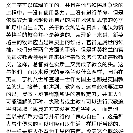
义二字可以解释的了的。并且在他与殖民地争论的
过程中，一没有使用暴力，二没有进行革命，但是
依然被无情地驱逐出自己的居住地逃到悲惨的冬季
旷野中自生自灭。关于教会纯洁与真实，他认为新
英格兰的教会并不是纯洁的。从理论上来讲，新英
格兰的牧师应当是属灵上的领袖，官员是属世的领
袖，他们分管两个方面的事务。但是新英格兰的官
员却被教会领袖利用来执行宗教义务与实践宗教教
义，这样，总督就在实质上又变成了教会的头。这
与他们一直以来反抗的英格兰没什么两样，因为在
英国，亨利八世和查理一世作为国王也都是英国教
会的头。接着，他讲到宗教宽容，这里必须要注意
的是，罗杰•威廉姆斯所讲的宗教宽容，并非人们
可能理解的那种，执政者或主教在可以进行宗教迫
害时采取了恩典的方式没有去迫害别人。而是他一
直以来所致力倡导并奉行的“良心自由”，这是和
人与生俱来的可以呼吸可以生活一样理所当然的，
也一样是被人类奉为圭臬的东西。今天这个概念好