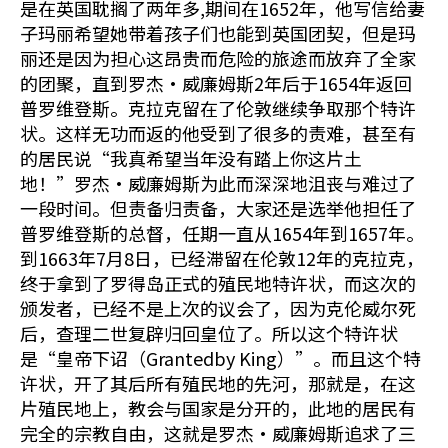
是在英国耽搁了两年多,期间在1652年，他写信给妻
子玛丽希望她带着孩子们也能到英国团契，但是玛
丽还是因为担心这昂贵而危险的旅途而放弃了全家
的团聚，直到罗杰•威廉姆斯2年后于1654年返回
普罗维登斯。克拉克留在了伦敦继续争取那个特许
状。这样无功而返的他受到了很多的责难，甚至有
的居民说“我真希望当年没有踏上你这片土
地！”罗杰•威廉姆斯为此而深深地沮丧与难过了
一段时间。但责备归责备，大家还是选举他担任了
普罗维登斯的总督，任期一直从1654年到1657年。
到1663年7月8日，已经滞留在伦敦12年的克拉克，
终于拿到了罗得岛正式的殖民地特许状，而这次的
颁发者，已经不是上次的议会了，因为克伦威尔死
后，查理二世复辟归回皇位了。所以这个特许状
是“皇帝下诏（Grantedby King）”。而且这个特
许状，开了其后所有殖民地的先河，那就是，在这
片殖民地上，教会与国家是分开的，此地的居民有
完全的宗教自由，这就是罗杰•威廉姆斯追求了三