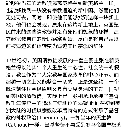
能够象当年的清教徒逃离英格兰到新英格兰一样，
也能够找到一块没有宗教逼迫的新中国。然而他们
无处可去，同时，即使他们能够找到这样一块新土
地，他们也会发现，原来在这片新土地上，英国殖
民前来的这些清教徒并没有象他们想象的那样，建
立起宗教自由的新耶路塞勒姆，反而是将自己从以
前被逼迫的群体转变为逼迫其他宗派的群体。
17世纪初，英国清教徒发展的一套主要主张在新英
格兰得以结实：个人重生的中心性，社会统一的假
设，教会作为个人宗教与国家改革的中心环节。而
超越一切之上又能整合一切的，正是这圣约，一个
既深刻体现圣经原则又具有高度灵活的主题。[i]初
到美国的清教徒，实际上是一脉相承地承接了基督
教千年传统中的追求正统地位的渴望,他们在初到美
洲大陆的时候以宗教改革后特有的方式继承了基督
教的神权政治(Theocracy)。一如当年的天主教
(Catholic)一样，当基督徒不再受到罗马帝国皇权的