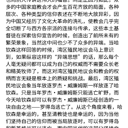
多的中国家庭教会才会产生百花齐放的局面，各种
层次、各种类型的信仰表述在不断地大放异彩，因
为中国又经历了文化大革命的洗礼，使教会几乎完
全切断了与西方各宗派的连接与传承，这些本土基
督徒在探索信仰宣告的时候，创造出了前所未有的
繁荣景象，当然这中间也少不了众多的异端。当哈
钦森这样回答的时候，湾区殖民地议会马上意识
到，如果纵容这样的“异端思想”的话，那么每个
人毫无疑问都可以成为自己的权威而不需要众长老
和精英牧师了，而这对湾区殖民地议会和教会的权
柄而言无疑是根本上的质疑和挑战。最后，湾区殖
民地议会象当年放逐罗杰•威廉姆斯一样放逐了哈
钦森。只是当年罗杰•威廉姆斯只能逃亡旷野，而
今天哈钦森却可以有罗杰•威廉姆斯已经创造的一
块自由之地——罗得岛逃亡了。从这个角度来看，哈
钦森是幸运的，甚至清教徒也是幸运的，因为当他
们坚持自己的信仰而被当局放逐时，可以有罗得岛