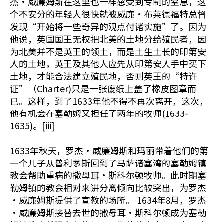
杰•威廉姆斯在这里也一样感受到专制的窒息，这
个不安分的年轻人很快就被威廉•布莱德福特总督
发现“开始将一些奇异的观点付诸实施”了。因为
他说，英国国王无权把北美的土地分给殖民者，因
为北美并不是英王的领土，而是土生土长的印第安
人的土地，英王及其他人应先从印第安人手中买下
土地，才能合法建立殖民地，否则英王的“特许
证”（Charter)只是一张废纸上盖了橡皮图章而
已。这样，到了1633年他不得不再次离开，这次，
他有机会在塞勒姆又担任了两年的牧师(1633-
1635)。[iii]
1633年秋天，罗杰•威廉姆斯和玛丽带着他们的第
一个儿子从普利茅斯回到了马萨诸塞湾的塞勒姆镇
教会帮助重病的撒母耳•斯科尔顿牧师。此时期塞
勒姆镇的教会相对来讲分离倾向比较突出，为罗杰
•威廉姆斯提供了宣教的场所。 1634年8月，罗杰
•威廉姆斯接替去世的撒母耳•斯科尔顿成为塞勒