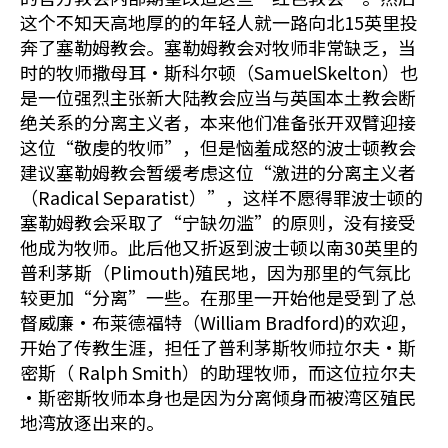
这个不知天高地厚的的年轻人就一路向北15英里投
奔了塞勒姆教会。塞勒姆教会对牧师非常缺乏，当
时的牧师撒母耳•斯科尔顿（SamuelSkelton）也
是一位强烈主张新大陆教会应当与英国本土教会断
绝关系的分离主义者，本来他们准备张开双臂迎接
这位“敬虔的牧师”，但是恼羞成怒的波士顿教会
建议塞勒姆教会暂缓考虑这位“激进的分离主义者
（Radical Separatist）”，这样不愿得罪波士顿的
塞勒姆教会采取了“宁缺勿滥”的原则，没有接受
他成为牧师。此后他又折返到波士顿以南30英里的
普利茅斯（Plimouth)殖民地，因为那里的气氛比
较更加“分离”一些。在那里一开始他是受到了总
督威廉•布莱德福特（William Bradford)的欢迎，
开始了传教生涯，担任了普利茅斯牧师拉尔夫•斯
密斯（ Ralph Smith）的助理牧师，而这位拉尔夫
•斯密斯牧师本身也是因为分离倾身而被湾区殖民
地湾放逐出来的。