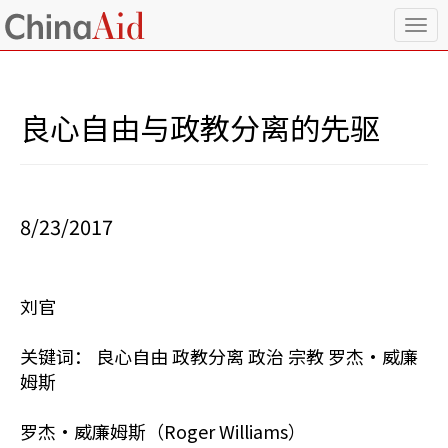
T
o
g
g
l
良心自由与政教分离的先驱
e
n
a
v
i
8/23/2017
g
a
t
i
刘官
o
n
关键词： 良心自由 政教分离 政治 宗教 罗杰•威廉
姆斯
罗杰•威廉姆斯（Roger Williams）