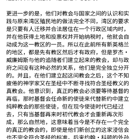
更进一步的是，他们对教会与国家之间的认识和实
践与原来湾区殖民地的做法完全不同，湾区的要求
是只要有人迁移并合法居住在一个行政区域内时，
并在他获得土地和投票权并开始纳税时，他就会自
动成为这一教区的一员。所以在此前所有新英格兰
的地区，都是先有教区然后才有政府，但是罗杰•
威廉姆斯与他的追随者们建立起来的教会，却与政
府之间没有这种必然的关系，他们是完全独立分开
的。并且，在他们建立起这间教会之后，这个不知
疲倦的神学家又在圣经中不断寻找符合圣经教义的
真教会。他意识到，真正的教会必须要等待基督的
再临，那时基督会任命新的使徒来代替新约中建立
纯粹教会的那些使徒，但在现今使徒时代已经过
去，只有当基督再来时初代教会才会重新再次形
成，那么自然地，这意味着当今是不存在一个完全
的真正的教会的，即使是他们新创立的这家浸信会
也不完全符合圣经的标准。后来约翰•科顿的外孙