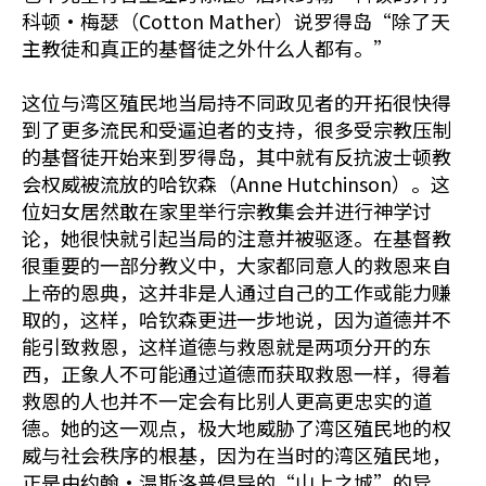
科顿•梅瑟（Cotton Mather）说罗得岛“除了天
主教徒和真正的基督徒之外什么人都有。”
这位与湾区殖民地当局持不同政见者的开拓很快得
到了更多流民和受逼迫者的支持，很多受宗教压制
的基督徒开始来到罗得岛，其中就有反抗波士顿教
会权威被流放的哈钦森（Anne Hutchinson）。这
位妇女居然敢在家里举行宗教集会并进行神学讨
论，她很快就引起当局的注意并被驱逐。在基督教
很重要的一部分教义中，大家都同意人的救恩来自
上帝的恩典，这并非是人通过自己的工作或能力赚
取的，这样，哈钦森更进一步地说，因为道德并不
能引致救恩，这样道德与救恩就是两项分开的东
西，正象人不可能通过道德而获取救恩一样，得着
救恩的人也并不一定会有比别人更高更忠实的道
德。她的这一观点，极大地威胁了湾区殖民地的权
威与社会秩序的根基，因为在当时的湾区殖民地，
正是由约翰•温斯洛普倡导的“山上之城”的异