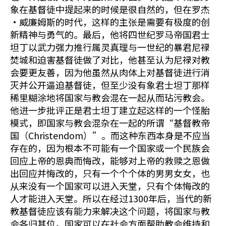
象在基督徒中提起来的时候是很自然的，但在罗杰
•威廉姆斯的时代，这样的主张是需要有极度的创
新精神与勇气的。最后，他将四世纪罗马帝国君士
坦丁以武力强力推行属灵真理与一世纪的暴君尼禄
焚城和迫害基督徒做了对比，他甚至认为尼禄对教
会要更友善，因为他虽然从肉体上对基督徒进行消
灭并公开逼迫基督徒，但至少没有象君士坦丁那样
稀里糊涂地将国家与教会混在一起从而玷污教会。
他进一步批评正是君士坦丁建立起这样的一个怪胎
模式，即国家与教会混杂在一起的所谓“基督教帝
国（Christendom）”。而这种东西本身是不应当
存在的，因为根本不可能有一个国家或一个民族会
回应上帝的恩典而悔改，能够对上帝的救赎之恩做
出回应并悔改的，只有一个个个体的男男女女，也
从来没有一个国家可以进入天堂，只有个体悔改的
人才能进入天堂。所以在经过1300年后，当代的新
教基督徒应该有能力来解决这个问题，将国家与教
会各归其位。国家可以在社会方面帮助教会维持和