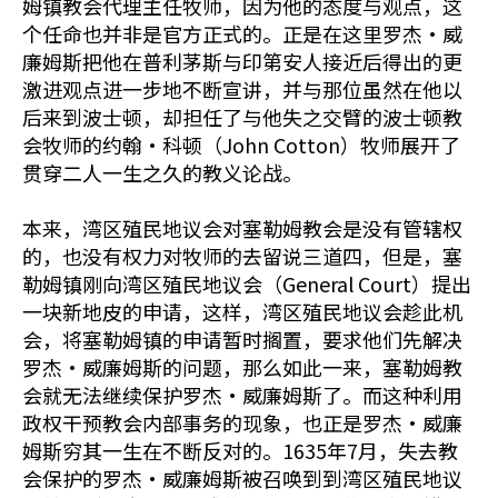
姆镇教会代理主任牧师，因为他的态度与观点，这
个任命也并非是官方正式的。正是在这里罗杰•威
廉姆斯把他在普利茅斯与印第安人接近后得出的更
激进观点进一步地不断宣讲，并与那位虽然在他以
后来到波士顿，却担任了与他失之交臂的波士顿教
会牧师的约翰•科顿（John Cotton）牧师展开了
贯穿二人一生之久的教义论战。
本来，湾区殖民地议会对塞勒姆教会是没有管辖权
的，也没有权力对牧师的去留说三道四，但是，塞
勒姆镇刚向湾区殖民地议会（General Court）提出
一块新地皮的申请，这样，湾区殖民地议会趁此机
会，将塞勒姆镇的申请暂时搁置，要求他们先解决
罗杰•威廉姆斯的问题，那么如此一来，塞勒姆教
会就无法继续保护罗杰•威廉姆斯了。而这种利用
政权干预教会内部事务的现象，也正是罗杰•威廉
姆斯穷其一生在不断反对的。1635年7月，失去教
会保护的罗杰•威廉姆斯被召唤到到湾区殖民地议