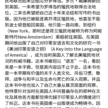
民地联合起来企图瓜分罗得岛。罗杰•威廉姆斯回
到英国，一来希望为罗得岛的殖民地取得合法地
位，二来也希望把自己这十年来总结和写作的书出
版。因为他已被驱逐离开湾区殖民地，他甚至不能
到波士顿登船回英国，他只能一路向南，到纽约
（New York，那时还是荷兰殖民地被称为称为阿姆
斯特丹New Amsterdam）乘船前往英国。在英国
期间他出版了自己对印第安语言和文化的研究一书
《美洲印第安语之钥》（A Key Into the Language
of America），成为当时英国人了解北美殖民地状
况的权威书籍。这本书被冠以“语言”一名，看起
来是一本字典，但是其内容远不止于此。这本书也
是一本早期有价值的关于人类文化、风俗习惯、敬
拜、战争与和平以及生命与死亡的深入观察。并且
这本书中他也加入了自己大量从属灵层面的观察，
他特意针对当时在英国人中间普遍存在的那种在文
化及其他各方面都觉得优越于印第安人的情绪进行
了纠正。这本书在英国甫一出版便成为畅销书，因