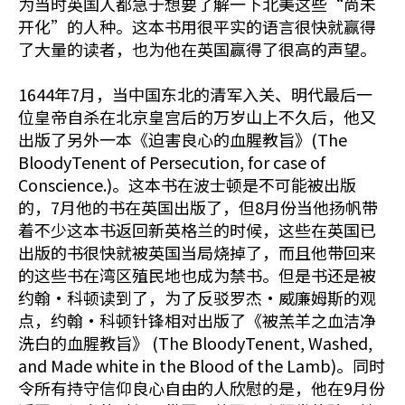
为当时英国人都急于想要了解一下北美这些“尚未
开化”的人种。这本书用很平实的语言很快就赢得
了大量的读者，也为他在英国赢得了很高的声望。
1644年7月，当中国东北的清军入关、明代最后一
位皇帝自杀在北京皇宫后的万岁山上不久后，他又
出版了另外一本《迫害良心的血腥教旨》(The
BloodyTenent of Persecution, for case of
Conscience.)。这本书在波士顿是不可能被出版
的，7月他的书在英国出版了，但8月份当他扬帆带
着不少这本书返回新英格兰的时候，这些在英国已
出版的书很快就被英国当局烧掉了，而且他带回来
的这些书在湾区殖民地也成为禁书。但是书还是被
约翰•科顿读到了，为了反驳罗杰•威廉姆斯的观
点，约翰•科顿针锋相对出版了《被羔羊之血洁净
洗白的血腥教旨》 (The BloodyTenent, Washed,
and Made white in the Blood of the Lamb)。同时
令所有持守信仰良心自由的人欣慰的是，他在9月份