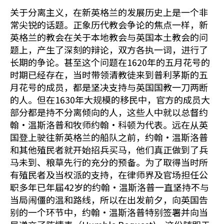
关于分离主义，在新英格兰的发展历史上是一个非
常尖锐的话题。正象历代教会争论的焦点一样，新
英格兰的教会在关于本地教会与英国本土教会的问
题上，产生了深刻的辩论，双方各执一词，进行了
长期的争论。甚至这个问题在1620年的五月花号的
时期已经存在，当时带领清教徒来到普利茅斯的五
月花号的成员，都是坚决支持与英国国教一刀两断
的人。但在1630年大规模的移民中，官方的成员大
部分都是持不分离倾向的人，这些人中就以总督约
翰•温斯洛普和牧师约翰•科顿为代表。远在从英
国登上驶往新英格兰的船队之前，约翰•温斯洛普
和其他殖民者就开始招兵买马，他们真正做到了兵
马未到、粮草先行的充分的预备。为了取得当时所
有殖民者及当权派的支持，在律师界及官场担任公
职多年已年届42岁的约翰•温斯洛普一直坚持不与
当局闹僵的温和路线，所以在出发前夕，向英国告
别的一个环节中，约翰•温斯洛普特别签署并向当