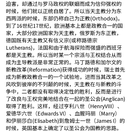
迫害，却通过与罗马政权的联姻而成为信仰强权的
时候，他们就以正统自居了。所以当天主教分为东
西两派的时候，东部仍称自己为正教(Orthodox)。
到了16世纪17世纪，欧洲基本上都是政教合一的国
家，大部分欧洲国家为天主教，俄罗斯为东正教，
德国既有天主教又有信义宗(或称路德宗
Lutherans)，法国和由于航海探险而强盛的西班牙
都是天主教。所以当时某一个宗派与王权结合从而
成为主导教派是非常正常的。马丁路德和加尔文的
新教改革(Reformation)获得成功的时候，瑞士首先
成为新教政教合一的一个试验地，进而当其改革之
风吹到彼岸的不列颠的时候，天主教在与新教的斗
争中，二者都没有取得决定性的胜利，反而是进行
了改良与王权完美地结合在一起的圣公会(Anglican)
取得了胜利。这样，经过亨利八世（HenryVIII）、
爱德华六世（Edwards VI）、血腥玛丽（Marry）
和伊丽莎白(Elisabeth)到詹姆士一世（James I）的
时候，英国基本上确定了以圣公会为国教的思路。