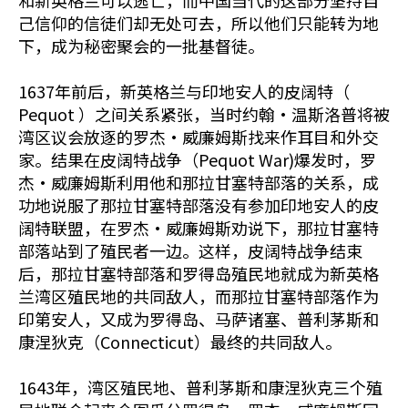
和新英格兰可以逃亡，而中国当代的这部分坚持自
己信仰的信徒们却无处可去，所以他们只能转为地
下，成为秘密聚会的一批基督徒。
1637年前后，新英格兰与印地安人的皮阔特（
Pequot ）之间关系紧张，当时约翰•温斯洛普将被
湾区议会放逐的罗杰•威廉姆斯找来作耳目和外交
家。结果在皮阔特战争（Pequot War)爆发时，罗
杰•威廉姆斯利用他和那拉甘塞特部落的关系，成
功地说服了那拉甘塞特部落没有参加印地安人的皮
阔特联盟，在罗杰•威廉姆斯劝说下，那拉甘塞特
部落站到了殖民者一边。这样，皮阔特战争结束
后，那拉甘塞特部落和罗得岛殖民地就成为新英格
兰湾区殖民地的共同敌人，而那拉甘塞特部落作为
印第安人，又成为罗得岛、马萨诸塞、普利茅斯和
康涅狄克（Connecticut）最终的共同敌人。
1643年，湾区殖民地、普利茅斯和康涅狄克三个殖