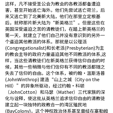
这样，凡不接受圣公会为教会的各教派都备遭迫
害，甚至开始逃亡海外。他们先尝试逃亡荷兰，后
来又逃亡到了北美新大陆，他们在那里立定根基
后，就称那片新大陆为“新英格兰”。但是这些在
英国深受逼迫之苦的清教徒们，在踏上新英格兰的
第一天，就建立了他们自己并没有意识到的另外一
个逼迫其他教派的体系。那就是以公理派
(Congregationalist)和长老派(Presbyterian)为主
的教会主导的政府力量逼迫其他不同教派的体系,这
样，当这些清教徒们在新英格兰获得信仰自由的时
候，其他一些稍微与他们信仰有不同的教派都随之
失去了信仰的自由。这个体系，被约翰•温斯洛普
(JohnWinthrop) 建造“山上之城（City on the
Hill）”的异象所驱动，经过约翰•科顿
（JohnCotton）和马瑟（Mather）三代家族的深
化与诠释，使这批从英格兰追求信仰自由的清教徒
建立起一块独特的政教合一的湾区殖民地
(BayColony)，这个神权政治体系甚至曾经在塞勒姆