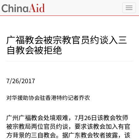
T
o
g
g
l
广福教会被宗教官员约谈入三
e
n
自教会被拒绝
a
v
i
g
a
7/26/2017
t
i
o
对华援助协会驻香港特约记者乔农
n
广州广褔教会处境艰难，7月26日该教会牧师
被宗教局两位官员约谈，要求该教会加入有官
方背景的三自教会。据广东教会牧者披露，该