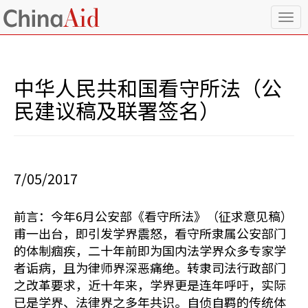
T
o
g
g
l
中华人民共和国看守所法（公
e
n
民建议稿及联署签名）
a
v
i
g
a
7/05/2017
t
i
o
前言：今年6月公安部《看守所法》（征求意见稿）
n
甫一出台，即引发学界震怒，看守所隶属公安部门
的体制痼疾，二十年前即为国内法学界众多专家学
者诟病，且为律师界深恶痛绝。转隶司法行政部门
之改革要求，近十年来，学界更是连年呼吁，实际
已是学界、法律界之多年共识。自侦自羁的传统体