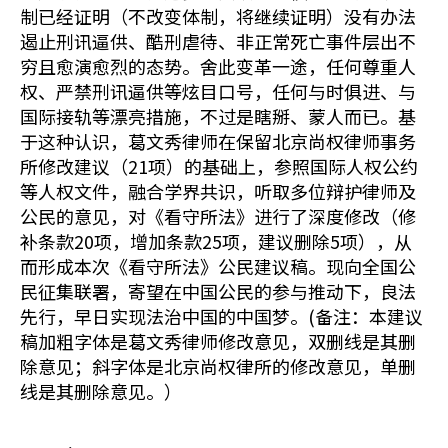
制已经证明（不改变体制，将继续证明）没有办法
遏止刑讯逼供、酷刑虐待、非正常死亡事件层出不
穷且愈演愈烈的态势。舍此变革一途，任何尊重人
权、严禁刑讯逼供等炫目口号，任何与时俱进、与
国际接轨等漂亮措施，不过是瞎掰、蒙人而已。基
于这种认识，葛文秀律师在保留北京尚权律师事务
所修改建议（21项）的基础上，参照国际人权公约
等人权文件，融合学界共识，听取多位辩护律师及
公民的意见，对《看守所法》进行了深度修改（修
补条款20项，增加条款25项，建议删除5项），从
而形成本次《看守所法》公民建议稿。现向全国公
民征集联署，寄望在中国公民的参与推动下，良法
先行，早日实现法治中国的中国梦。(备注：本建议
稿加粗字体是葛文秀律师修改意见，双删线是其删
除意见；斜字体是北京尚权律所的修改意见，单删
线是其删除意见。）