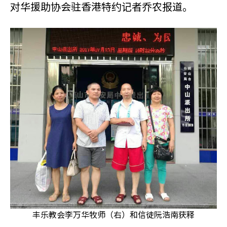
对华援助协会驻香港特约记者乔农报道。
丰乐教会李万华牧师（右）和信徒阮浩南获释