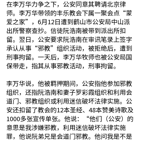
在李万华力争之下，公安同意其聘请北京律
师。李万华带领的丰乐教会下属一聚会点“蒙
爱之家”，6月12日遭到鹤山市公安局中山派
出所警察查抄。信徒阮浩南被带到派出所扣
留。翌日，公安要求阮浩南在审讯笔录上签字
承认从事“邪教”组织活动，被拒绝后，遭到
刑事拘留。一天后，李万华牧师也被公安局国
保带走，指其从事邪教活动，刑事拘留。
李万华说，他被羁押期间，公安指他参加邪教
组织，还指阮浩南和妻子罗彩霞组织和利用会
道门、邪教组织或利用迷信破坏法律实施。公
安还扣留了教会的12本圣经、48本赞美诗歌及
1000多张宣传单张。他说：“他们（公安）的
意思是我涉嫌邪教，利用迷信破坏法律实施
罪，他说阮弟兄是会道门邪教。他问我是不是