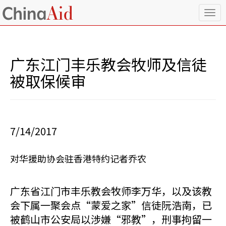
T
o
g
g
l
广东江门丰乐教会牧师及信徒
e
n
被取保候审
a
v
i
g
a
7/14/2017
t
i
o
对华援助协会驻香港特约记者乔农
n
广东省江门市丰乐教会牧师李万华，以及该教
会下属一聚会点“蒙爱之家”信徒阮浩南，已
被鹤山市公安局以涉嫌“邪教”，刑事拘留一