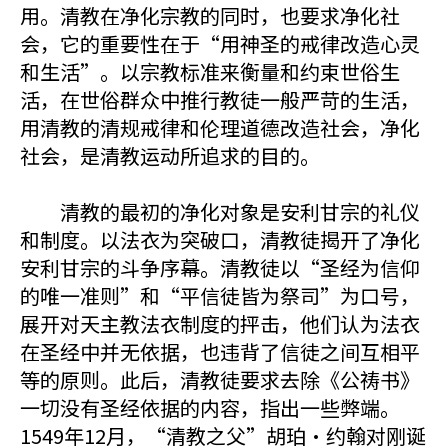
用。清教在净化宗教的同时，也要求净化社
会，它的重要性在于“用神圣的戒律改造心灵
和生活”。以宗教标准来衡量和约束世俗生
活，在世俗群众中推行教徒一般严苛的生活，
用清教的清规戒律和伦理道德改造社会，净化
社会，是清教运动所追求的目的。
清教的最初的净化对象是安利甘宗的礼仪
和制度。以法衣为突破口，清教徒揭开了净化
安利甘宗的斗争序幕。清教徒以“圣经为信仰
的唯一准则”和“平信徒皆为祭司”为口号，
展开对天主教法衣制度的抨击，他们认为法衣
在圣经中并无依据，也违背了信徒之间互相平
等的原则。此后，清教徒要求去除《公祷书》
一切没有圣经依据的内容，指出一些弊端。
1549年12月，“清教之父”胡珀・约翰对刚诞