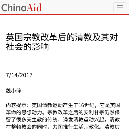
T
o
g
g
l
英国宗教改革后的清教及其对
e
n
社会的影响
a
v
i
g
a
7/14/2017
t
i
o
魏小萍
n
内容提示：英国清教运动产生于16世纪，它是英国
革命的思想动力。宗教改革之后的安利甘宗仍然保
留了很多天主教的传统，诱发清教运动兴起。清教
在整顿教会的同时，力图推行生活宗教化。清教厉