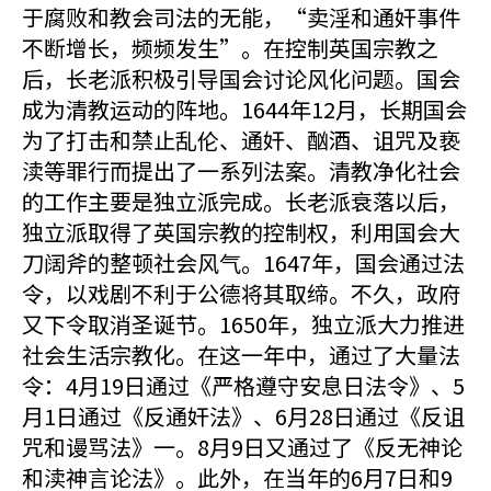
于腐败和教会司法的无能，“卖淫和通奸事件
不断增长，频频发生”。在控制英国宗教之
后，长老派积极引导国会讨论风化问题。国会
成为清教运动的阵地。1644年12月，长期国会
为了打击和禁止乱伦、通奸、酗酒、诅咒及亵
渎等罪行而提出了一系列法案。清教净化社会
的工作主要是独立派完成。长老派衰落以后，
独立派取得了英国宗教的控制权，利用国会大
刀阔斧的整顿社会风气。1647年，国会通过法
令，以戏剧不利于公德将其取缔。不久，政府
又下令取消圣诞节。1650年，独立派大力推进
社会生活宗教化。在这一年中，通过了大量法
令：4月19日通过《严格遵守安息日法令》、5
月1日通过《反通奸法》、6月28日通过《反诅
咒和谩骂法》一。8月9日又通过了《反无神论
和渎神言论法》。此外，在当年的6月7日和9