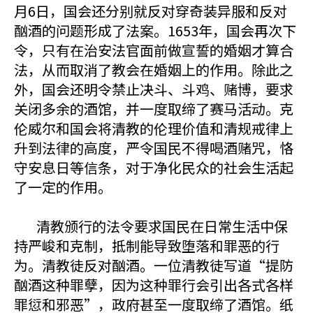
月6日，国会还分别就反对穿奇装异服和反对
酗酒的问题形成了法案。1653年，国会再次下
令，只有在治安法官面前做宣誓的婚姻才算合
法，从而取消了教会在婚姻上的作用。除此之
外，国会还明令禁止决斗、斗鸡、赌博，要求
关闭多余的酒馆，并一度取缔了赛马活动。克
伦威尔和国会将清教的伦理价值和清规戒律上
升到法律的高度，严令国民不得喝酒赌咒，恪
守安息日等信条，对于净化民众的社会生活起
了一定的作用。
清教颁行的法令要求国民在日常生活中保
持严峻和克制，抵制能导致堕落和罪恶的行
为。清教徒反对酗酒。一位清教徒写道“提防
酗酒这种罪孽，因为这种罪行会引出各式各样
罪愆和邪恶”，政府甚至一度取缔了酒馆。纸