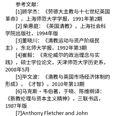
参考文献：
[1]顾学杰：《劳德大主教与十七世纪英国
革命》，上海师范大学学报，1991年第2期
[2] 柴惠庭：《英国清教》，上海社会科
学院出版社，1994年版
[3]董晓川：《清教运动与资产阶级民
主》，东北师大学报，1992年第3期
[4]崔毅：《克伦威尔的政治理念与实
践》，硕士学位论文，天津师范大学历史系，
2008年5月
[5]毕文波：《清教与英国市场经济体制的
形成》，《才智》，2010年第13期
[6]马克斯・韦伯著，于晓、陈维纲译：
《新教伦理与资本主义精神》，三联书店，
1987年版
[7]Anthony Fletcher and John