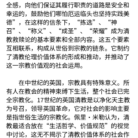
全感，向他们保证其履行职责的道路是安全和
幸运的，鼓励他们哪怕厄运临头也坚持实践美
德”，在这样的信条下，“拣选”、“神
召”、“称义”、“成圣”、“荣耀”成为清
教救赎论的基本要素和全部内容。这五个要素
互相联系，构成从世俗到宗教的链条。它制约
了清教伦理价值体系的形成和推动，并推动了
这一宗教价值观的社会运用。
在中世纪的英国，宗教具有特殊意义。所
有人在教会的精神束缚下生活，整个社会已完
全宗教化。17世纪的英国清教是以净化天主教
为号召，领导英国革命，它对社会的影响主要
是指世俗生活的宗教化。佩里・米勒认为，清
教最适合放在“生活哲学、价值规范”的视觉
中讨论，这无不揭示了清教价值体系的社会作