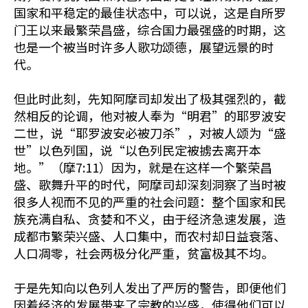
国家和平稳定的最佳状态中，可以说，这是自所罗
门王以来最繁荣昌盛，综合国力最强盛的时期，这
也是一个被当时许多人歌功颂德，展望远景的时
代。
但此时此刻，先知阿摩司却发出了极其强烈的，截
然相反的论调，他对被人奉为“明君”的耶罗波安
二世，说“耶罗波安必被刀杀”，对被人颂为“盛
世”以色列国，说“以色列民定被掳去离开本
地。”（摩7:11）因为，就是在这样一个繁荣昌
盛、歌舞升平的时代，阿摩司却深刻洞察了当时被
很多人视而不见的严重的社会问题：整个国家和民
族充满自私、贪婪和不义，由于经济急速发展，造
成都市繁荣兴盛、人口集中，而农村却日益衰落、
人口凋零，社会两极分化严重，贫富极其不均。
于是先知向以色列人发出了严厉的警告，即便他们
因着经济的发展带来了宗教的兴盛，使得他们可以