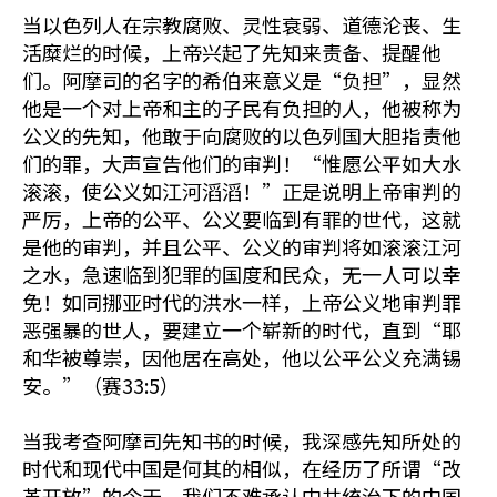
当以色列人在宗教腐败、灵性衰弱、道德沦丧、生
活糜烂的时候，上帝兴起了先知来责备、提醒他
们。阿摩司的名字的希伯来意义是“负担”，显然
他是一个对上帝和主的子民有负担的人，他被称为
公义的先知，他敢于向腐败的以色列国大胆指责他
们的罪，大声宣告他们的审判！“惟愿公平如大水
滚滚，使公义如江河滔滔！”正是说明上帝审判的
严厉，上帝的公平、公义要临到有罪的世代，这就
是他的审判，并且公平、公义的审判将如滚滚江河
之水，急速临到犯罪的国度和民众，无一人可以幸
免！如同挪亚时代的洪水一样，上帝公义地审判罪
恶强暴的世人，要建立一个崭新的时代，直到“耶
和华被尊崇，因他居在高处，他以公平公义充满锡
安。”（赛33:5）
当我考查阿摩司先知书的时候，我深感先知所处的
时代和现代中国是何其的相似，在经历了所谓“改
革开放”的今天，我们不难承认中共统治下的中国