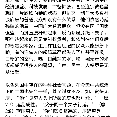
经济强盛、科技发展、军备扩张，甚至连宗教也呈
现出一片欣欣向荣的状态，但是这一切与大多数社
会底层的普通民众却没有什么关系，他们依然苟延
残喘的活着，中国广大普通民众非但没有因“国家
强盛”而挺直腰杆站起来，反而都屈膝跪下去了，
那些站起来的只是专制权贵者，和依附在他们身后
的权贵资本家，生活在社会底层的民众只能纷纷下
跪，有的连做人的起码尊严都失去了！甚至连吸一
口新鲜的空气，喝一口纯净的水，吃一碗无毒的米
饭都成了很多人的奢望，自由、民主、人权更是无
从谈起。
以色列国中存在的种种社会问题，在今天中共统治
下的中国也完全一样，甚至过犹不及。如、贪得无
厌。“他们见穷人头上所蒙的灰也都垂涎。”（摩
2:7）淫乱成性。“父子同一个女子行淫。”（摩
2:8）欺压穷人。“你们欺负贫寒的，压碎穷乏