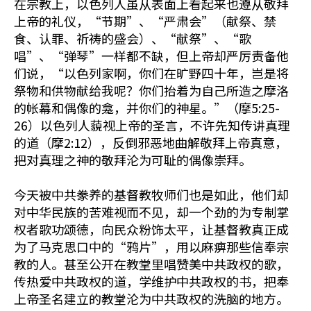
在宗教上，以色列人虽从表面上看起来也遵从敬拜
上帝的礼仪，“节期”、“严肃会”（献祭、禁
食、认罪、祈祷的盛会）、“献祭”、“歌
唱”、“弹琴”一样都不缺，但上帝却严厉责备他
们说，“以色列家啊，你们在旷野四十年，岂是将
祭物和供物献给我呢？你们抬着为自己所造之摩洛
的帐幕和偶像的龛，并你们的神星。”（摩5:25-
26）以色列人藐视上帝的圣言，不许先知传讲真理
的道（摩2:12），反倒邪恶地曲解敬拜上帝真意，
把对真理之神的敬拜沦为可耻的偶像崇拜。
今天被中共豢养的基督教牧师们也是如此，他们却
对中华民族的苦难视而不见，却一个劲的为专制掌
权者歌功颂德，向民众粉饰太平，让基督教真正成
为了马克思口中的“鸦片”，用以麻痹那些信奉宗
教的人。甚至公开在教堂里唱赞美中共政权的歌，
传热爱中共政权的道，学维护中共政权的书，把奉
上帝圣名建立的教堂沦为中共政权的洗脑的地方。