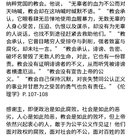
纳粹党国的教会。他说，“无辜者的血为不公而对
天呐喊，教会却在这呐喊时缄默不语。”“教会承
认，它眼看肆无忌惮地使用血腥暴力，无数无辜的
人身心受苦，压迫、仇恨以及谋杀，却没有为无辜
的人说话，也找不到途径赶紧去救助他们。”“教
会承认，它曾目睹穷人受掠夺与剥削，强者致富与
腐化，却未吐一言。”“教会承认，诽谤、告密、
破坏名誉毁了无数人的生命，对此，它也有一份罪
责。教会没有证明诽谤者的不义，从而听凭被诽谤
者横遭厄运。”“教会没有宣告上帝的公
义。”“教会自己保持沉默，对丧失赞同公认正义
的事业并甘愿为之受苦的勇气也负有责任。”《伦
理学》P. 107-108
感谢主，即便政治是如此腐败，社会是如此的恶
劣，人心是如此险恶，教会是如此的败坏，但上帝
依然兴起衷心的人，敢于为公平公义作见证！他们
面对政权的腐败，面对社会的不公，面对百姓的苦