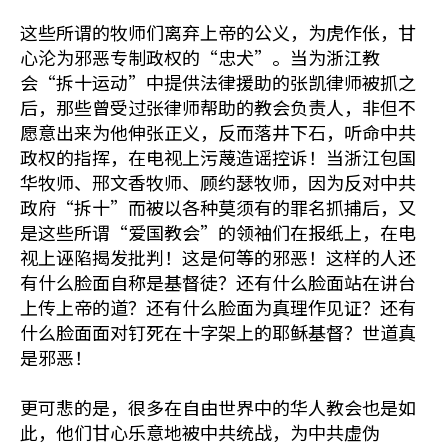
这些所谓的牧师们离弃上帝的公义，为虎作伥，甘
心沦为邪恶专制政权的“忠犬”。当为浙江教
会“拆十运动”中提供法律援助的张凯律师被抓之
后，那些曾受过张律师帮助的教会负责人，非但不
愿意出来为他伸张正义，反而落井下石，听命中共
政权的指挥，在电视上污蔑造谣控诉！当浙江包国
华牧师、邢文香牧师、顾约瑟牧师，因为反对中共
政府“拆十”而被以各种莫须有的罪名抓捕后，又
是这些所谓“爱国教会”的领袖们在报纸上，在电
视上诬陷揭发批判！这是何等的邪恶！这样的人还
有什么脸面自称是基督徒？还有什么脸面站在讲台
上传上帝的道？还有什么脸面为真理作见证？还有
什么脸面面对钉死在十字架上的耶稣基督？世道真
是邪恶！
更可悲的是，很多在自由世界中的华人教会也是如
此，他们甘心乐意地被中共统战，为中共虚伪