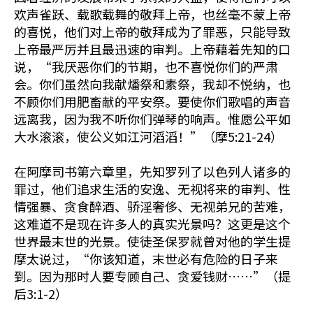
欢声雀跃、载歌载舞的敬拜上帝，也丝毫不蒙上帝
的喜悦，他们对上帝的敬拜成为了罪恶，只能导致
上帝最严厉并且最迅速的审判。上帝藉着先知的口
说，“我厌恶你们的节期，也不喜悦你们的严肃
会。你们虽然向我献燔祭和素祭，我却不悦纳，也
不顾你们用肥畜献的平安祭。要使你们歌唱的声音
远离我，因为我不听你们弹琴的响声。惟愿公平如
大水滚滚，使公义如江河滔滔！”（摩5:21-24）
在阿摩司书第六章里，先知罗列了以色列人诸多的
罪过，他们追求生活的安逸、无视将来的审判、性
情强暴、贪食醉酒、骄淫奢侈、无视弟兄的苦难，
这难道不是现在许多人的真实光景吗？这更是这个
世界最末世的光景。使徒圣保罗就曾对他的学生提
摩太说过，“你该知道，末世必有危险的日子来
到。因为那时人要专顾自己、贪爱钱财……”（提
后3:1-2）