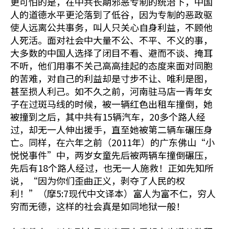
更可怕的是，在中共长期邪恶专制的统治下，中国
人的道德水平更沦落到了低谷，因为专制的恶政驱
使人远离公共事务，叫人只关心自身利益，不顾他
人死活。面对社会中大量不公、不平、不义的事，
大多数的中国人选择了闭目不看、避而不谈、掩耳
不听，他们用事不关己高高挂起的态度来面对同胞
的苦难，对自己的利益却是寸步不让、唯利是图，
甚至损人利己。如不久之前，河南驻马店一青年女
子在过斑马线的时候，被一辆红色出租车撞倒，她
被撞到之后，其中共有15辆汽车，20多个路人经
过，却无一人伸出援手，直至她被第二辆车碾压身
亡。同样，在六年之前（2011年）的广东佛山“小
悦悦事件”中，两岁女童先后被两辆车撞倒碾压，
先后有18个路人经过，也无一人施救！正如先知所
说，“因为你们歪曲正义，剥夺了人民的权
利！”（摩5:7现代中文译本）富人为富不仁，穷人
穷而无德，这样的社会真是如同地狱一般！