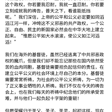
这个政权，你若要我忍耐，我就一直忍耐。你若要
立刻成就我的祷告，普天之下，看谁能抵挡
呢。”我们深信，上帝的公平和公义必定要如同滔
滔江河一样，冲垮这不义邪恶的共产政权，一个公
正、自由、民主的新国家必然会在中华大地上建立
起来。“惟愿公平如大水滚滚，使公义如江河滔
滔！”
我们在海外的基督徒，虽然已经逃离了中共邪恶政
权的魔爪，但是我们却不能忘记那些在国内依然受
苦的血肉同胞，基督徒需要担负起信仰的责任，在
建立公平公义的社会环境上尽自己的本分。基督徒
需要常常祈祷，为社会的公平公义祈祷，为一切为
了正义事业牺牲的人祈祷。我们不仅在今天的祷告
会上，也在我们每天的祈祷中纪念他们的所承受苦
难，并与他们一起负起十字架的重轭！
但愿荣耀归于圣父、圣子、圣灵，起初这样，现在