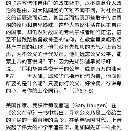
的“宗教信仰自由”的政策背书，以不愿意介入政
治的理由，对大陆同胞的苦难不闻不问，对社会正
义的话题避而远之，甚至反而指责那些敢于传讲真
相的牧师和弟兄姊妹。这些人虽然生活在民主自由
的国家，却仍然对故国的专制掌权者唯唯诺诺，甚
至不惜践踏基督教神圣的信仰，在教堂里高唱歌颂
共产中国的红歌，他们没有先知般的勇气为上帝发
声，为不公义的世代发声。他们远离公义公平，能
蒙上帝的喜悦吗？不！因为先知弥迦早就呼吁
说，“耶和华岂喜悦千千的公羊，或是万万的油河
吗？……世人哪，耶和华已指示你何为善，他向你
所要的是什么呢？只要你行公义，好怜悯，存谦卑
的心，与你的上帝同行。”（弥6:7-8）
美国作家、民权律师侯嘉理（Gary Haugen）在
《公义在望》一书中指出，寻求公义乃是上帝给主
的子民的一道直接的命令。在纳粹德国时代，上帝
兴起了伟大的神学家潘霍华，他如同先知一样批判