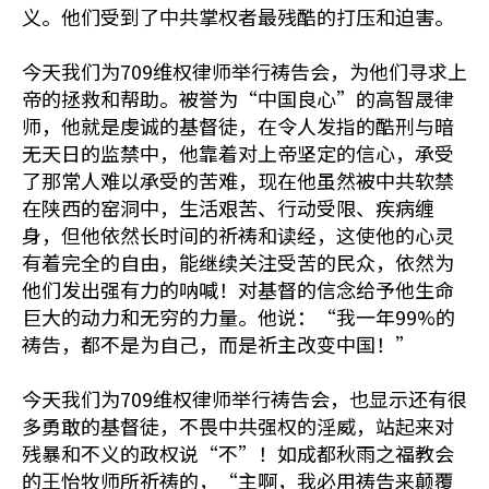
义。他们受到了中共掌权者最残酷的打压和迫害。
今天我们为709维权律师举行祷告会，为他们寻求上
帝的拯救和帮助。被誉为“中国良心”的高智晟律
师，他就是虔诚的基督徒，在令人发指的酷刑与暗
无天日的监禁中，他靠着对上帝坚定的信心，承受
了那常人难以承受的苦难，现在他虽然被中共软禁
在陕西的窑洞中，生活艰苦、行动受限、疾病缠
身，但他依然长时间的祈祷和读经，这使他的心灵
有着完全的自由，能继续关注受苦的民众，依然为
他们发出强有力的呐喊！对基督的信念给予他生命
巨大的动力和无穷的力量。他说：“我一年99%的
祷告，都不是为自己，而是祈主改变中国！”
今天我们为709维权律师举行祷告会，也显示还有很
多勇敢的基督徒，不畏中共强权的淫威，站起来对
残暴和不义的政权说“不”！如成都秋雨之福教会
的王怡牧师所祈祷的，“主啊，我必用祷告来颠覆