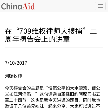
T
o
g
g
l
在“709维权律师大搜捕”二
e
n
周年祷告会上的讲章
a
v
i
g
a
7/10/2017
t
i
o
刘贻牧师
n
今天祷告会的主题是“惟愿公平如大水滚滚，使公
义如江河滔滔！”这句话选自圣经旧约阿摩司书五
章二十四节。这也是我今天讲道的题目，同时我也
邀请了几位弟兄姊妹一起来分享，大家可以透过不