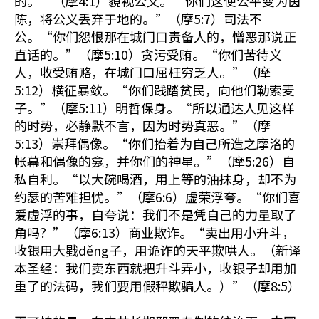
的。”（摩4:1）藐视公义。“你们这使公平变为茵
陈，将公义丢弃于地的。”（摩5:7）司法不
公。“你们怨恨那在城门口责备人的，憎恶那说正
直话的。”（摩5:10）贪污受贿。“你们苦待义
人，收受贿赂，在城门口屈枉穷乏人。”（摩
5:12）横征暴敛。“你们践踏贫民，向他们勒索麦
子。”（摩5:11）明哲保身。“所以通达人见这样
的时势，必静默不言，因为时势真恶。”（摩
5:13）崇拜偶像。“你们抬着为自己所造之摩洛的
帐幕和偶像的龛，并你们的神星。”（摩5:26）自
私自利。“以大碗喝酒，用上等的油抹身，却不为
约瑟的苦难担忧。”（摩6:6）虚荣浮夸。“你们喜
爱虚浮的事，自夸说：我们不是凭自己的力量取了
角吗？”（摩6:13）商业欺诈。“卖出用小升斗，
收银用大戥děng子，用诡诈的天平欺哄人。（新译
本圣经：我们卖东西就把升斗弄小，收银子却用加
重了的法码，我们要用假秤欺骗人。）”（摩8:5）