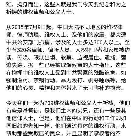
难，挺身而出，这些人就是我们今天要纪念和为之
祈祷的维权律师和公义人士。
从2015年7月9日起，中国大陆不同地区的维权律
师、律师助理、维权人士、及他们的家属，都突遭
中共公安部门抓捕，涉及的人士多达300人以上。至
少有320名律师、律所人员、人权捍卫者和家属被约
谈、传唤、限制出境、软禁、监视居住、逮捕、强
迫失踪。据一些已经被取保候审的人士指出，这些
在拘押中的维权人士受到中共警察的残酷迫害，如
强制灌药、禁锢行动、暴力殴打、剥夺睡眠等，给
他们的心灵、精神和肉体带来了无可弥补的损害。
今天我们一起为709维权律师和公义人士祈祷，他们
有些是基督徒，是我们主内的弟兄，还有一些是其
他信仰人士，但是，他们在中国的行动和工作却如
同旧约的先知一样，他们通过具体的维权行动，来
帮助那些受欺压的民众，并且显明了掌权者的不