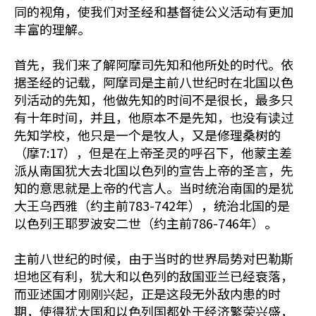
同的视角，使我们对圣经和基督徒公义活动有更加
丰富的理解。
首先，我们来了解阿摩司先知和他所处的时代。依
据圣经的记载，阿摩司是主前八世纪时在北国以色
列活动的先知，他做先知的时间不是很长，最多只
有十年时间，并且，他原本不是先知，也没有读过
先知学校，他只是一个是牧人，又是修理桑树的
（摩7:17），但是在上帝圣灵的呼召下，他蒙主差
派从南国犹大去北国以色列的宣告上帝的圣言，先
知的意思就是上帝的代言人。当时统治南国的是犹
大王乌西雅（约主前783-742年），统治北国的是
以色列王耶罗波安二世（约主前786-746年）。
主前八世纪的时候，由于当时的世界局势对巴勒斯
坦地区有利，犹大和以色列的敌国亚兰已经衰落，
而亚述国才刚刚兴起，正是这段无外敌内患的时
期，使得犹大国和以色列国都处于经济繁荣兴盛，