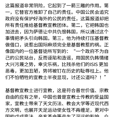
这篇报道非常阴险，它起到了一箭三雕的作用。第
一，它替官方推卸了自己的责任。中国公民会追究
政府没有保护好海外的公民的责任，这篇报道却把
所有责任推给基督教宣教团体。第二，它把韩国也
加进去，因为萨德让中共仇恨韩国，所以通过这个
事情把矛头引向韩国。第三，他为持续打压基督教
做借口，说惹出国际麻烦完全是基督教惹的祸。正
像国内的一位基督徒所写到的：“一个政府不为自
己的公民站台，反而诬陷和造谣，用国民仇韩情绪
大兴污蔑之势，幸灾乐祸，比残杀他们的ISIS 更加
恶毒，更加丑陋，势将被钉在历史的耻辱柱上。他
们不怕牺牲的宣教士半夜显现，讨还公道吗？！”
基督教宣教士进行宣教，这是符合普世价值、宗教
自由的应有之举，中国也曾是宣教士传教的受益国
家，宣教士带来了天文历法、教会大学等近现代西
方文明，也展开天足运动使女性不再缠足，更对中
国的戊戌变法、辛亥革命等产生了深远的影响。众