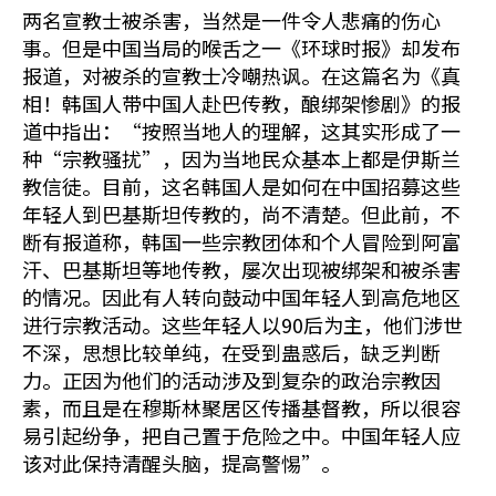
两名宣教士被杀害，当然是一件令人悲痛的伤心
事。但是中国当局的喉舌之一《环球时报》却发布
报道，对被杀的宣教士冷嘲热讽。在这篇名为《真
相！韩国人带中国人赴巴传教，酿绑架惨剧》的报
道中指出：“按照当地人的理解，这其实形成了一
种“宗教骚扰”，因为当地民众基本上都是伊斯兰
教信徒。目前，这名韩国人是如何在中国招募这些
年轻人到巴基斯坦传教的，尚不清楚。但此前，不
断有报道称，韩国一些宗教团体和个人冒险到阿富
汗、巴基斯坦等地传教，屡次出现被绑架和被杀害
的情况。因此有人转向鼓动中国年轻人到高危地区
进行宗教活动。这些年轻人以90后为主，他们涉世
不深，思想比较单纯，在受到蛊惑后，缺乏判断
力。正因为他们的活动涉及到复杂的政治宗教因
素，而且是在穆斯林聚居区传播基督教，所以很容
易引起纷争，把自己置于危险之中。中国年轻人应
该对此保持清醒头脑，提高警惕”。