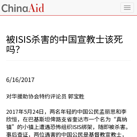
T
o
g
g
l
被ISIS杀害的中国宣教士该死
e
n
吗？
a
v
i
g
a
6/16/2017
t
i
o
对华援助协会特约评论员 郭宝胜
n
2017年5月24日，两名年轻的中国公民孟丽思和李
欣恒，在巴基斯坦俾路支省奎达市一个名为“真纳
镇”的小镇上遭遇恐怖组织ISIS绑架，随即被杀害。
事后查证，两位遇害的中国公民是基督教宣教士，