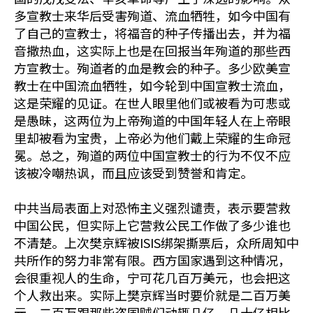
多宣教士来华后受害殉道、流血牺牲，如今中国有
了自己的宣教士，将福音的种子传播出去，并为福
音撒热血，这实际上也是在回报当年殉道的那些西
方宣教士。殉道者的血是教会的种子。多少欧美宣
教士在中国流血牺牲，如今轮到中国宣教士流血，
这是荣耀的见证。在世人眼里他们或被看为可悲或
是愚昧，这两位为上帝殉道的中国年轻人在上帝眼
里却被看为宝贵，上帝必为他们戴上荣耀的生命冠
冕。总之，殉道的两位中国宣教士的行为不仅不应
该被冷嘲热讽，而且应该受到赞誉和肯定。
中共当局表面上对恐怖主义强烈谴责，表示要营救
中国公民，但实际上它营救公民工作做了多少谁也
不清楚。上次樊京辉被ISIS绑架撕票后，众所周知中
共所作的努力非常有限。西方国家遇到这种情况，
会很重视人的生命，宁可花几百万美元，也会把这
个人救出来。实际上樊京辉当时要价就是二百万美
元，二百万跟那些盗国贼们动辄几亿、几十亿相比