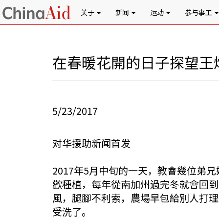
关于
新闻
运动
参与事工
在春暖花開的日子探望王
5/23/2017
对华援助新闻首发
2017年5月中旬的一天，教會幾位
歡種植，每年從南加州過完冬就會回到
風，腿腳不利索，農場早包給別人打理
受洗了。