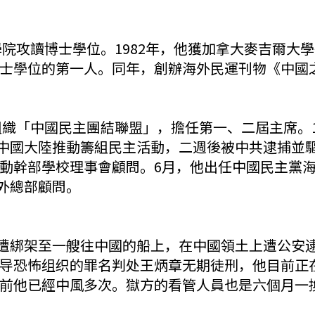
學院攻讀博士學位。1982年，他獲加拿大麥吉爾
士學位的第一人。同年，創辦海外民運刊物《中國
組織「中國民主團結聯盟」，擔任第一、二屆主席。
入中國大陸推動籌組民主活動，二週後被中共逮捕並驅
動幹部學校理事會顧問。6月，他出任中國民主黨
海外總部顧問。
，遭綁架至一艘往中國的船上，在中國領土上遭公安逮
导恐怖组织的罪名判处王炳章无期徒刑，他目前正
前他已經中風多次。獄方的看管人員也是六個月一