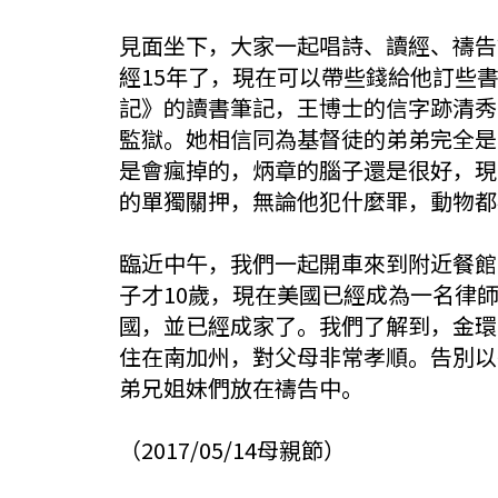
見面坐下，大家一起唱詩、讀經、禱告
經15年了，現在可以帶些錢給他訂些
記》的讀書筆記，王博士的信字跡清秀
監獄。她相信同為基督徒的弟弟完全是
是會瘋掉的，炳章的腦子還是很好，現
的單獨關押，無論他犯什麼罪，動物都
臨近中午，我們一起開車來到附近餐館
子才10歲，現在美國已經成為一名律
國，並已經成家了。我們了解到，金環
住在南加州，對父母非常孝順。告別以
弟兄姐妹們放在禱告中。
（2017/05/14母親節）