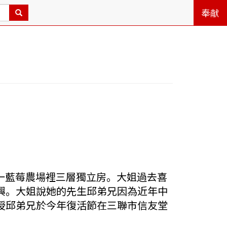
奉献
區一藍莓農場裡三層獨立房。大姐過去喜
興。大姐說她的先生邱弟兄因為近年中
授邱弟兄於今年復活節在三聯市信友堂