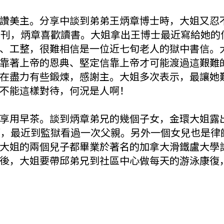
讚美主。分享中談到弟弟王炳章博士時，大姐又忍
書刊，炳章喜歡讀書。大姐拿出王博士最近寫給她的
、工整，很難相信是一位近七旬老人的獄中書信。
靠著上帝的恩典、堅定信靠上帝才可能渡過這艱難
在盡力有些鍛煉，感謝主。大姐多次表示，最讓她
不能這樣對待，何況是人啊！
享用早茶。談到炳章弟兄的幾個子女，金環大姐露
師，最近到監獄看過一次父親。另外一個女兒也是律
大姐的兩個兒子都畢業於著名的加拿大滑鐵盧大學
後，大姐要帶邱弟兄到社區中心做每天的游泳康復