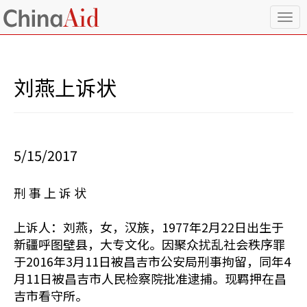
T
o
g
g
l
刘燕上诉状
e
n
a
v
i
5/15/2017
g
a
t
刑 事 上 诉 状
i
o
n
上诉人：刘燕，女，汉族，1977年2月22日出生于
新疆呼图壁县，大专文化。因聚众扰乱社会秩序罪
于2016年3月11日被昌吉市公安局刑事拘留，同年4
月11日被昌吉市人民检察院批准逮捕。现羁押在昌
吉市看守所。