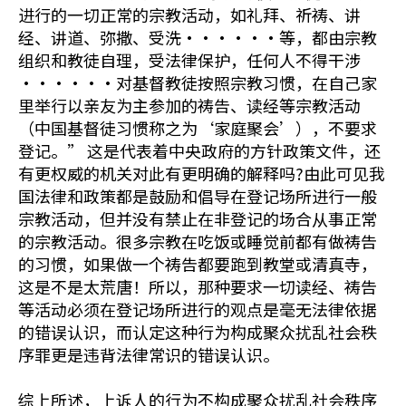
进行的一切正常的宗教活动，如礼拜、祈祷、讲
经、讲道、弥撒、受洗······等，都由宗教
组织和教徒自理，受法律保护，任何人不得干涉
······对基督教徒按照宗教习惯，在自己家
里举行以亲友为主参加的祷告、读经等宗教活动
（中国基督徒习惯称之为‘家庭聚会’），不要求
登记。” 这是代表着中央政府的方针政策文件，还
有更权威的机关对此有更明确的解释吗?由此可见我
国法律和政策都是鼓励和倡导在登记场所进行一般
宗教活动，但并没有禁止在非登记的场合从事正常
的宗教活动。很多宗教在吃饭或睡觉前都有做祷告
的习惯，如果做一个祷告都要跑到教堂或清真寺，
这是不是太荒唐！所以，那种要求一切读经、祷告
等活动必须在登记场所进行的观点是毫无法律依据
的错误认识，而认定这种行为构成聚众扰乱社会秩
序罪更是违背法律常识的错误认识。
综上所述，上诉人的行为不构成聚众扰乱社会秩序