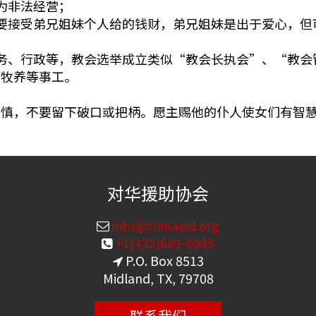
为非法经营；
要接受弟兄姐妹个人给的钱财，弟兄姐妹是出于爱心，但
务、行政等，教会选举成立类似“教会长执会”、“教会
、牧养等事工。
谨慎，不要留下破口或把柄。愿主赐他的仆人使女们有智
对华援助协会
info@chinaaid.org
+1(432)689-6985
P.O. Box 8513
Midland, TX, 79708
联系我们