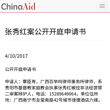
T
o
g
g
l
张秀红案公开开庭申请书
e
n
a
v
i
4/10/2017
g
a
t
公开开庭申请书
i
o
n
申请人：覃臣寿，广西百举鸣律师事务所律师，系
贵阳市基督教家庭教会执事张秀红被控非法经营罪
二审案辩护人，电话：15289649064，单位住所
地：广西南宁市友爱南路42号城市便捷酒店六楼。