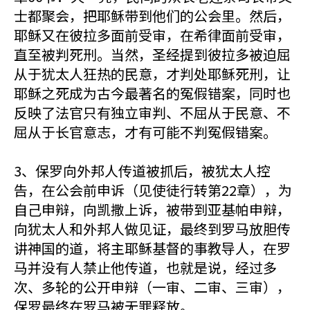
士都聚会，把耶稣带到他们的公会里。然后，
耶稣又在彼拉多面前受审，在希律面前受审，
直至被判死刑。当然，圣经提到彼拉多被迫屈
从于犹太人狂热的民意，才判处耶稣死刑，让
耶稣之死成为古今最著名的冤假错案，同时也
反映了法官只有独立审判、不屈从于民意、不
屈从于长官意志，才有可能不判冤假错案。
3、保罗向外邦人传道被抓后，被犹太人控
告，在公会前申诉（见使徒行转第22章），为
自己申辩，向凯撒上诉，被带到亚基帕申辩，
向犹太人和外邦人做见证，最终到罗马放胆传
讲神国的道，将主耶稣基督的事教导人，在罗
马并没有人禁止他传道，也就是说，经过多
次、多轮的公开申辩（一审、二审、三审），
保罗最终在罗马被无罪释放。