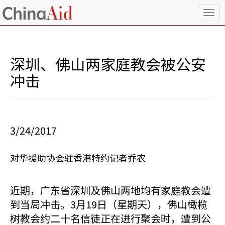
T
o
g
g
l
深圳、佛山两家庭教会被公安
e
n
冲击
a
v
i
g
a
3/24/2017
t
i
o
对华援助协会驻香港特约记者乔农
n
近期，广东省深圳及佛山两地均有家庭教会遭
到当局冲击。3月19日（星期天），佛山橄榄
树教会约二十名信徒正在进行聚会时，遭到公