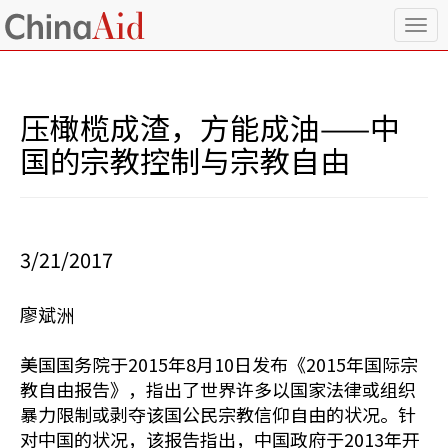
T
o
g
g
l
压橄榄成渣，方能成油——中
e
n
国的宗教控制与宗教自由
a
v
i
g
a
3/21/2017
t
i
o
廖斌洲
n
美国国务院于2015年8月10日发布《2015年国际宗
教自由报告》，指出了世界许多以国家法律或组织
暴力限制或剥夺该国公民宗教信仰自由的状况。针
对中国的状况，该报告指出，中国政府于2013年开