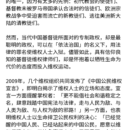
的唯一，因为有太多的先例：初代教会的使徒们、
基督教未被罗马帝国承认合法时的信徒们、欧洲宗
教战争中受迫害而流亡的新教徒们、逃往美洲新大
陆的清教徒们。
然而，当代中国基督徒所面对的专制政权，却是最
聪明的政权，可以在「依法治国」的名义下，用法
律的罪名使维权人士入狱。儘管如此，具有信仰良
知的基督徒维权律师们，却是怀抱着以牺牲生命为
代价的态度而投入维权运动。
2009年，几个维权组织共同发佈了《中国公民维权
宣言》，即明白揭示了维权人士的立场和态度。宣
言一方面提醒掌权者：「更不能借社会和谐稳定之
名，肆意践踏中国宪法与法律，走与人民为敌、与
人类为敌、与人权为敌的邪路！」另一方面，也表
明维权人士以生命捍卫公民权利的决心：「已经觉
醒的中国人民、已经站起来的中国公民，愿意以维