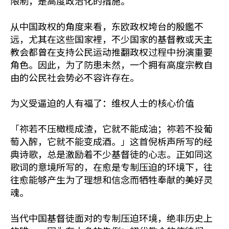
限制，是高度政治化的措施。
从中国政权的角度来看，东欧政权垮台的殷鑑不
远，尤其在这些国家裡，不少国家的基督教或天主
教会都曾在支持公民运动推翻政权过程中扮演重要
角色。因此，为了防患未然，一个拥有高度宗教自
由的公民社会势必不容许存在。
为义受逼迫的人有福了：维权人士的核心价值
「祢若不压橄榄成渣，它就不能成油；祢若不投葡
萄入醡，它就不能变成酒。」这首倪柝声所写的经
典诗歌，总是激励着不少基督徒的心志。正如同这
歌词的意境所写的，在愈是专制压迫的环境下，往
往愈能够产生为了理想和信念而牺牲奉献的美好灵
魂。
当代中国基督徒面对的专制压迫环境，绝非历史上