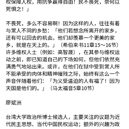
权保障人权，用抗争赢得自由！民不畏死，奈何以
死惧之！」
不畏死，多么不容易啊！因为这样的人，往往有着
与常人不同的乡愁：「他们若想念所离开的家乡，
还有可以回去的机会。他们却羡慕一个更美的家
乡，就是在天上的。」（希伯来书11章15～16节）
许多维权人士（例如：高智晟），在其参与维权运
动之前，即已知道自己的下场如何，但他们依然充
满勇气地站出来。或许，在他们在狱中受到常人所
不能承受的肉体和精神摧残之际，始终有这么一个
声音伴随着他们：「为义受逼迫的人有福了！因为
天国是他们的。」（马太福音5章10节）
廖斌洲
台湾大学政治所博士候选人，主要关注的议题为近
代民主思想、当代中国民权运动；额外的兴趣为政