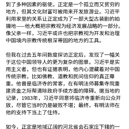
到了多种因素的驱使。正定是一个孤立而又贫穷的
地方，但其文化财富可被用来开发旅游业。习近平
利用家里的关系让正定成为了一部大型古装剧的拍
摄地——他大概把宗教视为经济发展战略的一部分。
像父亲一样，习近平或许也把宗教视为开发和治理
中国境内宗教传统根深蒂固的地方的工具。
但我在过去五年间数度探访正定后，发现了一幅关
于这位中国领导人的更为复杂的图景。习近平是实
用主义者，但也有证据表明，他内心潜藏着对中国
传统宗教，比如佛教、道教和民间信仰的真正尊
重。他曾是临济寺的常客，在有明法师募集寺院重
建资金之际帮清除政府手续方面的障碍。据当地的
记录，1983年，习近平同意将临济寺重新向公众开
放，尽管它当时仍是破败不堪；最终，有明法师在
他的支持下当上了住持。
如今，正定是地域辽阔的河北省会石家庄下辖的一