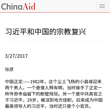
T
o
g
g
l
习近平和中国的宗教复兴
e
n
a
v
i
3/27/2017
g
a
t
张彦
i
o
n
中国正定——1982年，这个尘土飞杨的小县城迎来
两个男人。一个是僧人释有明，当时接手了正定一
所传奇寺庙留下的断壁残垣。另一个是中共高官之
子习近平，29岁，被派到地方挂职。后来成为中国
最高领导人的习近平，当时还只是个小官员。