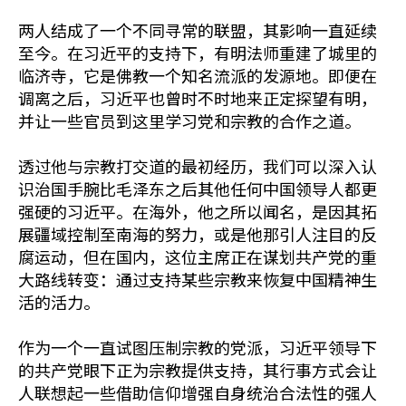
两人结成了一个不同寻常的联盟，其影响一直延续
至今。在习近平的支持下，有明法师重建了城里的
临济寺，它是佛教一个知名流派的发源地。即便在
调离之后，习近平也曾时不时地来正定探望有明，
并让一些官员到这里学习党和宗教的合作之道。
透过他与宗教打交道的最初经历，我们可以深入认
识治国手腕比毛泽东之后其他任何中国领导人都更
强硬的习近平。在海外，他之所以闻名，是因其拓
展疆域控制至南海的努力，或是他那引人注目的反
腐运动，但在国内，这位主席正在谋划共产党的重
大路线转变：通过支持某些宗教来恢复中国精神生
活的活力。
作为一个一直试图压制宗教的党派，习近平领导下
的共产党眼下正为宗教提供支持，其行事方式会让
人联想起一些借助信仰增强自身统治合法性的强人