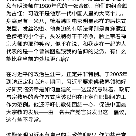
和有明法师在1980年代的一张合影。他们的组合颇
为古怪：习近平是他那一代中国人里的大高个儿，
身高足有一米八，梳着韩国电影明星那样的后掠式
发型，发丝浓密。他身边的有明法师则是身穿藏红
色僧袍的小个子，头发剃得干干净净，脸上带着禅
宗大师的那种笑容，似乎在说，和我走在一起的人
代表的是一个曾试图摧毁我的信仰的党派，有什么
能比我当前的处境更荒唐？
在习近平的政治生涯中，正定并非特例。于2005年
到访正定和临济寺期间，习近平要求佛教界领袖好
好研究临济寺是如何重建的——这显然意味着，政府
与宗教界的合作方式应该以他在正定任职期间的工
作为范例。他还呼吁佛教徒团结一心，促进中国最
大宗教的发展——由一名共产党官员发出这一倡议，
这有些不寻常。
这能证明习近平有自己的宗教信仰吗？作为共产党