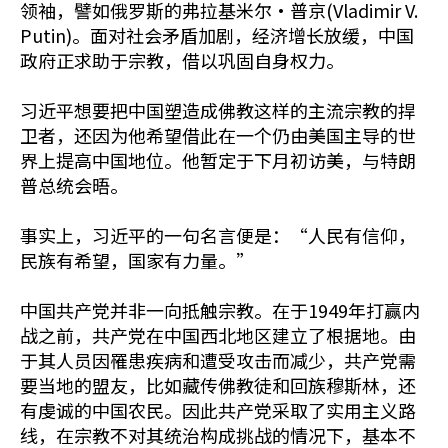
领袖，譬如俄罗斯的弗拉基米尔·普京(Vladimir V.
Putin)。面对社会矛盾加剧，经济增长放缓，中国
政府正求助于宗教，借以巩固自身权力。
习近平想要把中国塑造成佛教这样的主流宗教的捍
卫者，还因为他希望借此在一个仍由美国主导的世
界上提高中国地位。他暂定于下月初访美，与特朗
普总统会晤。
事实上，习近平的一句名言便是：“人民有信仰，
民族有希望，国家有力量。”
中国共产党并非一向抵触宗教。在于1949年打赢内
战之前，共产党在中国西北地区建立了根据地。由
于其人员因罹患疾病和遭受攻击而减少，共产党需
要当地的盟友，比如藏传佛教徒和回族穆斯林，还
有虔诚的中国农民。因此共产党采取了实用主义路
线，在宗教不对其统治构成挑战的情况下，基本不