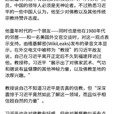
员，中国的领导人必须是无神论者。不过熟悉习近
平的一些中国人认为，他至少对佛教以及其他传统
宗教持赞许态度。
他童年时代的一个朋友——同时也是他在1980年代
的邻居——和一名美国外交官交谈时，对这一观点表
示支持。由维基解密(WikiLeaks)发布的录音文本显
示，在外交电文中被称为“教授”的习近平故友
说，自己在习近平离开正定后不久到福建拜访过
他。教授称，习近平“展示出了对佛家武术、气功
和据说有益健康的其他神秘力量，以及佛教圣地的
浓厚兴趣。”
教授说自己不知道习近平是否真的信教，但“深深
震惊于习近平竟然如此了解这一领域，而且似乎相
信超自然的力量”。
习近平也许对佛教有好感，但他对基督教似乎有点