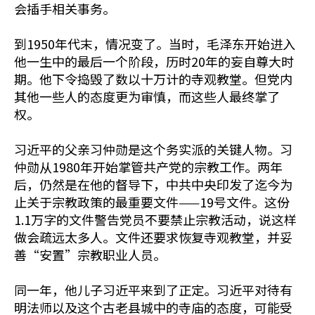
会插手相关事务。
到1950年代末，情况变了。当时，毛泽东开始进入
他一生中的最后一个阶段，历时20年的妄自尊大时
期。他下令捣毁了数以十万计的寺观教堂。但党内
其他一些人的态度更为审慎，而这些人最终掌了
权。
习近平的父亲习仲勋是这个务实派的关键人物。习
仲勋从1980年开始掌管共产党的宗教工作。两年
后，仍然是在他的督导下，中共中央印发了迄今为
止关于宗教政策的最重要文件——19号文件。这份
1.1万字的文件警告党员不要禁止宗教活动，说这样
做会疏远太多人。文件还要求恢复寺观教堂，并妥
善“安置”宗教职业人员。
同一年，他儿子习近平来到了正定。习近平对待有
明法师以及这个古老县城中的寺庙的态度，可能受