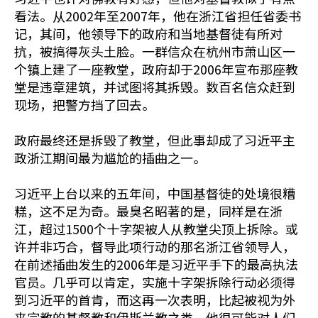
看法。从2002年至2007年，他在浙江省担任省委书
记，其间，他领导下的政府和当地基督徒有所对
抗，被搞得灰头土脸。一群信众在杭州市萧山区一
个镇上建了一座教堂，政府却于2006年宣布那座教
堂是违章建筑，并试图将其拆毁。数百名信众赶到
现场，把警方挡了回去。
政府最终还是拆毁了教堂，但此事却成了习近平主
政浙江期间最为尴尬的插曲之一。
习近平上台以来的五年间，中国基督徒的处境很糟
糕，这不足为奇。最臭名昭著的是，同样是在浙
江，超过1500个十字架被人从教堂尖顶上拆除。或
许并非巧合，督导此项行动的那名浙江省领导人，
在前述插曲发生的2006年是习近平手下的最高执法
官员。几乎可以肯定，实施十字架拆除行动必须得
到习近平的首肯，而这再一次表明，比起被视为外
来宗教的基督教和伊斯兰教之类，他很可能对人们