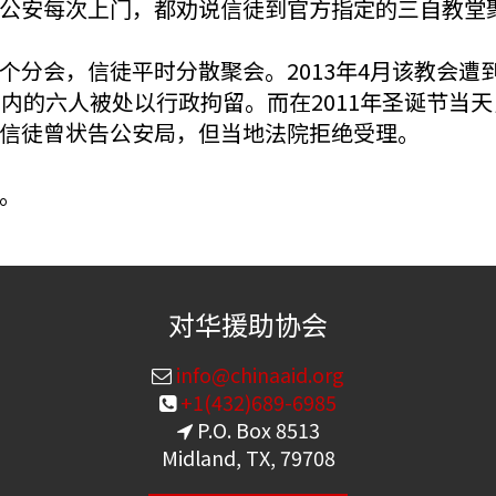
公安每次上门，都劝说信徒到官方指定的三自教堂
个分会，信徒平时分散聚会。2013年4月该教会遭
在内的六人被处以行政拘留。而在2011年圣诞节当
信徒曾状告公安局，但当地法院拒绝受理。
。
对华援助协会
info@chinaaid.org
+1(432)689-6985
P.O. Box 8513
Midland, TX, 79708