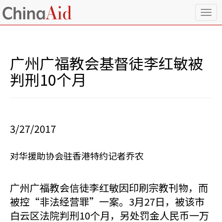
T
o
g
g
l
广州广福教会基督徒李红敏被
e
n
判刑10个月
a
v
i
g
a
3/27/2017
t
i
o
对华援助协会驻香港特约记者乔农
n
广州广福教会信徒李红敏因印刷宗教刊物，而
被控“非法经营罪”一案。3月27日，被该市
白云区法院判刑10个月，另处罚金人民币一万