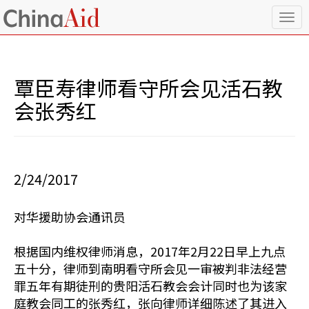
T
o
g
g
l
覃臣寿律师看守所会见活石教
e
n
会张秀红
a
v
i
g
a
2/24/2017
t
i
o
对华援助协会通讯员
n
根据国内维权律师消息，2017年2月22日早上九点
五十分，律师到南明看守所会见一审被判非法经营
罪五年有期徒刑的贵阳活石教会会计同时也为该家
庭教会同工的张秀红，张向律师详细陈述了其进入