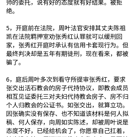
师的委托，说有好的态度就有好结果。被拒
绝。
5，开庭前在法院，周叶法官安排其丈夫陈祖
凯在法院羁押室劝张秀红认罪就可以缓刑回
家，张秀红开庭时承认有信用卡套现行为。但
最终判决却是五年有期徒刑，现在看来，都被
骗了。
6，庭后周叶多次到看守所提审张秀红，要求
张交出活石教会的房子代持协议，即教会成员
相互见证委托三对夫妇代持教会房子、房不归
个人归教会的公证书。如张交出，就算立功。
因张确实没有保存、也不知道该材料是何人拟
稿、何人保存，向周如实陈述，却被周叶说是
态度不好，已经给机会了，你愿意自己扛着，