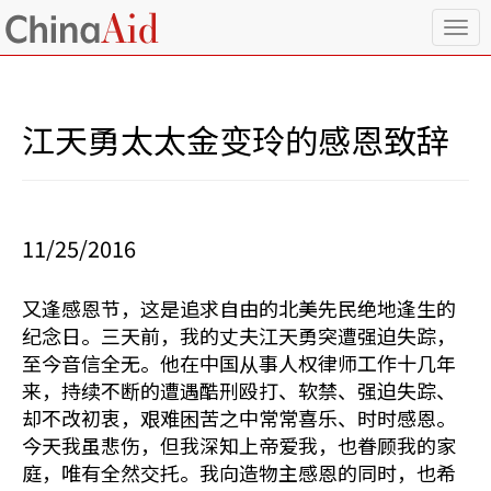
T
o
g
g
l
江天勇太太金变玲的感恩致辞
e
n
a
v
i
11/25/2016
g
a
t
又逢感恩节，这是追求自由的北美先民绝地逢生的
i
纪念日。三天前，我的丈夫江天勇突遭强迫失踪，
o
n
至今音信全无。他在中国从事人权律师工作十几年
来，持续不断的遭遇酷刑殴打、软禁、强迫失踪、
却不改初衷，艰难困苦之中常常喜乐、时时感恩。
今天我虽悲伤，但我深知上帝爱我，也眷顾我的家
庭，唯有全然交托。我向造物主感恩的同时，也希