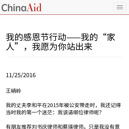
T
o
g
g
l
我的感恩节行动——我的“家
e
n
人”，我愿为你站出来
a
v
i
g
a
11/25/2016
t
i
o
王峭岭
n
我的丈夫李和平在2015年被公安带走时，我还记得
当时我的第一个迷茫：我该请哪位律师呢？
有朋友推荐刘书庆律师和蔡瑛律师。只是我没有意