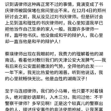
识到请律师这种再正常不过的事情，竟演变成了书
庆律师被国保堵在房间里出不来。在12月4日的郑州
研讨会之前，我从没见过刘书庆律师。但是研讨会
上见到温和理性的书庆律师时，我心里知道我早已
把他当作自己至亲的家人一般。我跟许多律师一
样，直呼他书庆。他没做成和平的辩护人，我心里
却一直当他是和平的辩护人！
蔡瑛律师出现在我眼前时，我费力的理解着他的湖
南话，看着他对敷衍我们的天津公安大发脾气——我
有后来在公安面前撒泼的气势，全拜他的启发……
一年下来，我无比热爱他的湘普。听到他说话，我
的心里就畅快无比。他是血性的湖南汉子！
至于马连顺律师，我们的小马哥，他只要不对着镜
头，绝对是妙语犀利，入木三分。我问过他：不干
警察干律师？多罕见啊！正是这个较真儿的警察出
身的人，描述庆安事件的非法使用枪械，让我茅塞