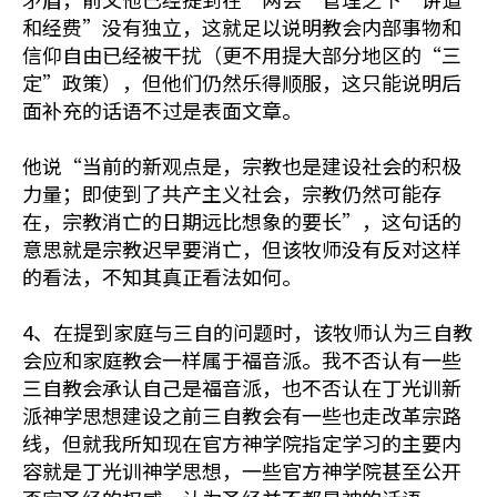
和经费”没有独立，这就足以说明教会内部事物和
信仰自由已经被干扰（更不用提大部分地区的“三
定”政策），但他们仍然乐得顺服，这只能说明后
面补充的话语不过是表面文章。
他说“当前的新观点是，宗教也是建设社会的积极
力量；即使到了共产主义社会，宗教仍然可能存
在，宗教消亡的日期远比想象的要长”，这句话的
意思就是宗教迟早要消亡，但该牧师没有反对这样
的看法，不知其真正看法如何。
4、在提到家庭与三自的问题时，该牧师认为三自教
会应和家庭教会一样属于福音派。我不否认有一些
三自教会承认自己是福音派，也不否认在丁光训新
派神学思想建设之前三自教会有一些也走改革宗路
线，但就我所知现在官方神学院指定学习的主要内
容就是丁光训神学思想，一些官方神学院甚至公开