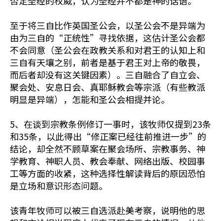
否定圣经的权威，认为圣经并不都是神的话语。
至于将三自比作英国圣公会，以圣公会不是异端为
由为三自的“正统性”寻找依据，这估计圣公会都
不会同意（圣公会在政教关系和对君王的认知上和
三自有天壤之别，前者是基于君王对上帝的敬畏，
而后者却没有这关键因素）。三自融合了自立会、
聚会处、安息日会、真耶稣教会等宗派（有些教派
明显是异端），怎能和圣公会相提并论。
5、在谈到宗教条例修订一事时，该牧师仅提到23条
和35条，以此得出“修正案已经往前推进一步”的
结论，却全然不顾草案在聚会场所、宗教事务、神
学教育、神职人员、教会奉献、网络出版、校园事
工等方面的收紧，这种选择性解读背后的原因恐怕
是立场和意识形态问题。
该青年牧师可以被三自选派赴美考察，说明他的思