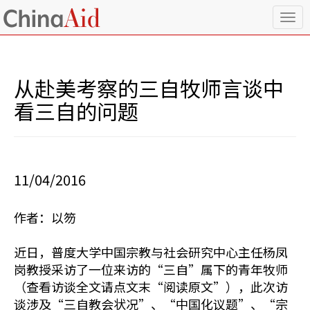
T
o
g
g
l
从赴美考察的三自牧师言谈中
e
n
看三自的问题
a
v
i
g
a
11/04/2016
t
i
o
作者：以笏
n
近日，普度大学中国宗教与社会研究中心主任杨凤
岗教授采访了一位来访的“三自”属下的青年牧师
（查看访谈全文请点文末“阅读原文”），此次访
谈涉及“三自教会状况”、“中国化议题”、“宗