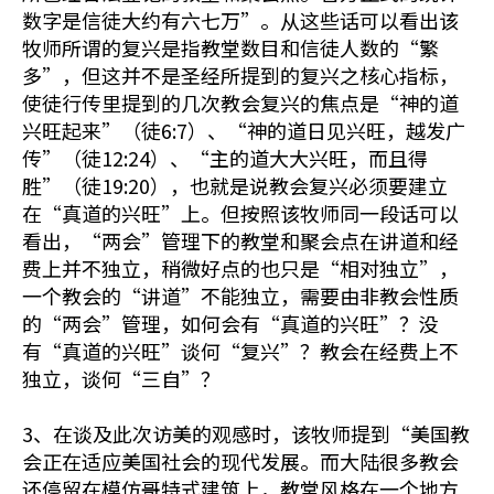
数字是信徒大约有六七万”。从这些话可以看出该
牧师所谓的复兴是指教堂数目和信徒人数的“繁
多”，但这并不是圣经所提到的复兴之核心指标，
使徒行传里提到的几次教会复兴的焦点是“神的道
兴旺起来”（徒6:7）、“神的道日见兴旺，越发广
传”（徒12:24）、“主的道大大兴旺，而且得
胜”（徒19:20），也就是说教会复兴必须要建立
在“真道的兴旺”上。但按照该牧师同一段话可以
看出，“两会”管理下的教堂和聚会点在讲道和经
费上并不独立，稍微好点的也只是“相对独立”，
一个教会的“讲道”不能独立，需要由非教会性质
的“两会”管理，如何会有“真道的兴旺”？没
有“真道的兴旺”谈何“复兴”？教会在经费上不
独立，谈何“三自”？
3、在谈及此次访美的观感时，该牧师提到“美国教
会正在适应美国社会的现代发展。而大陆很多教会
还停留在模仿哥特式建筑上，教堂风格在一个地方