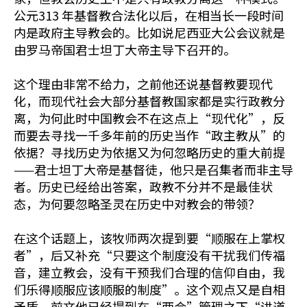
公元313 年基督教合法化以后，在相当长一段时间
内是政府主导教会的。比如说尼西亚大公会议就是
由罗马帝国君士坦丁大帝主导下召开的。
这个理由非常不给力，之前他还说基督教要现代
化，而现代社会大部分基督教国家都是实行政教分
离，为何此时中国教会不在这点上“现代化”，反
而要去寻找一千多年前的历史当作“政主教从”的
依据？寻找历史为依据又为何忽略历史的重大前提
——君士坦丁大帝是基督徒，他只是召集者而非主导
者。历史已经给出答案，政教不分并不是最佳状
态，为何要忽略圣灵在历史中对教会的带领？
在这个话题上，该牧师两次提到要“顺服在上掌权
者”，后又补充“只要这个制度没有干扰我们传福
音，建立教会，没有干预我们合理的信仰自由，我
们乐得顺服应该顺服的制度”。这个观点又是自相
矛盾，前文他已经提到在“两会”管理之下“讲道