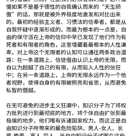
慢如果不是基于德性的自我确认而来的“天生骄
傲”的话，那就是被外界极度地激发和对比出来
的。最初的经验主义者、习惯法的信奉者，都是从
自我怀疑中逐渐形成的。而最为根本的一点是，自
由的保守派在上帝的信仰中早已发现了他们作为有
死者和有限者的角色，这里埋藏着最根本的人性谦
卑。对上帝这个无限者的认知可以通往两条政治道
路：在一条道路上，信徒借由认识上帝的无限，而
自以为超越了自己的有限，从而陷入人性的张狂
中；在另一条道路上，上帝的无限永远作为一个他
者视野，使得自身的有限被照亮和省思，从而避免
私智的僭越。
在无可避免的进步主义狂潮中，知识分子为了将权
力批判进行到最彻底的地方、将个体自由扩张到最
极端的地步，他们唯有诉诸国家权力。而这正是自
由知识分子所带来的最危险陷阱。男人-女人、长
辈-晚辈、富人-穷人，当自由知识分子试图在这些