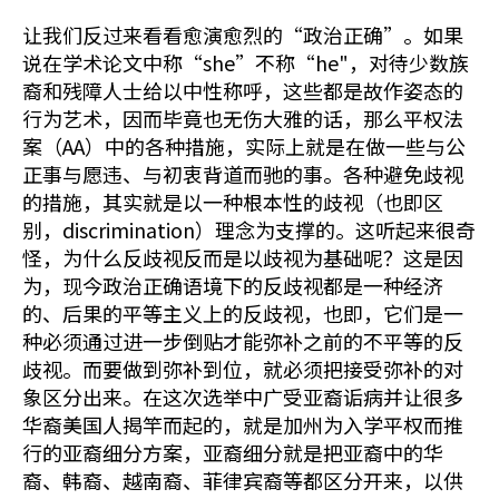
让我们反过来看看愈演愈烈的“政治正确”。如果
说在学术论文中称“she”不称“he"，对待少数族
裔和残障人士给以中性称呼，这些都是故作姿态的
行为艺术，因而毕竟也无伤大雅的话，那么平权法
案（AA）中的各种措施，实际上就是在做一些与公
正事与愿违、与初衷背道而驰的事。各种避免歧视
的措施，其实就是以一种根本性的歧视（也即区
别，discrimination）理念为支撑的。这听起来很奇
怪，为什么反歧视反而是以歧视为基础呢？这是因
为，现今政治正确语境下的反歧视都是一种经济
的、后果的平等主义上的反歧视，也即，它们是一
种必须通过进一步倒贴才能弥补之前的不平等的反
歧视。而要做到弥补到位，就必须把接受弥补的对
象区分出来。在这次选举中广受亚裔诟病并让很多
华裔美国人揭竿而起的，就是加州为入学平权而推
行的亚裔细分方案，亚裔细分就是把亚裔中的华
裔、韩裔、越南裔、菲律宾裔等都区分开来，以供