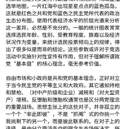
选举地图，一片红海中出现星星点点的蓝色孤岛，
这就是红色之共和党和蓝色之民主党所代表的政治
生态分布图。使用代表经济水平的阶层光谱来分析
这一差异，必然是不充分的。一般的统计图表常常
选择选民年龄、性别、受教育程度、族裔以及经济
状况作为变量，来统计选民投票倾向上的规律，得
出了很多似是而非的结论。这些参数或许对于竞选
活动中实施针对性宣传有作用，但对于理解所谓政
党“基本盘”的核心理念，毫无参考价值。
自由市场和小政府是共和党的基本理念，正好对立
于当今民主党的平等主义和大政府。其它诸如持枪
和禁枪、（对中产阶级和企业）减税和（对大型资
产）增税、反堕胎和堕胎权通常也是区分两党理念
的重要战场。思想主张上的这些对子，并非孤立的
一个个“非此即彼”，不是“抓阄”式的你挑一个
我挑剩下的另一个，而是彼此联系的。在对子上的
选择，是由分立两派各自的理念生态场所决定。所