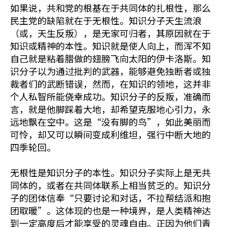
如果说，共和党的根基在于共同体的扎根性，那么
民主党的缺陷就在于无根性。知识分子天生流浪
（或，天生反叛），是无家可归者，其原因就在于
知识或精神的本性。知识就是使人向上，而浑不知
自己就是粘着腊做的翅膀飞向太阳的伊卡洛斯。知
识分子以为通过批判的武器，能够避免独断者或独
裁者们的武断错误，然而，在知识的领地，这并非
个人私智所能侥幸成功。知识分子的反叛，准确而
言，就是他脚踩着大地，却希望克服地心引力，永
远地飘在空中。这是“没有脚的鸟”，如此美丽而
可怜，却又可以瞬间变成利维坦，强行中断大地的
四季轮回。
无根性是知识分子的本性。知识分子实际上是无共
同体的，或者在共同体联系上相当贫乏的。知识分
子的团体信奉“只要讨论和对话，不拉帮结派和抱
团取暖”。这体现的也是一种境界，是人类精神达
到一定高度后才能享受的灵魂自由。正因为他们青