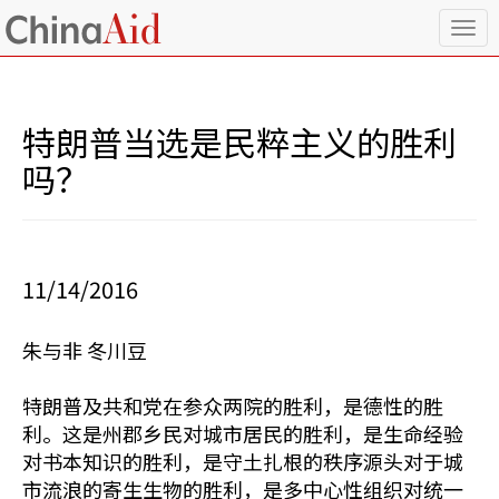
T
o
g
g
l
特朗普当选是民粹主义的胜利
e
n
吗？
a
v
i
g
a
11/14/2016
t
i
o
朱与非 冬川豆
n
特朗普及共和党在参众两院的胜利，是德性的胜
利。这是州郡乡民对城市居民的胜利，是生命经验
对书本知识的胜利，是守土扎根的秩序源头对于城
市流浪的寄生生物的胜利，是多中心性组织对统一