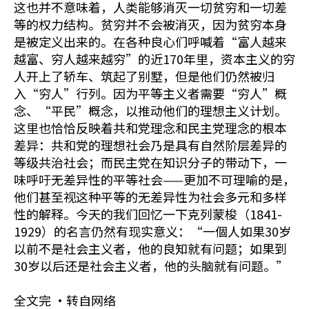
这也并不意味着，人类能够消灭一切贫穷和一切差
等的权力结构。贫穷并不会被消灭，因为贫穷本身
是被定义出来的。在各种良心们呼喊着“富人越来
越富、穷人越来越穷”的近170年里，资本主义的穷
人开上了轿车、筑起了别墅，但是他们仍然被归
入“穷人”行列。因为平等主义者需要“穷人”概
念、“平民”概念，以推动他们的理想主义计划。
这里也恰恰反映着共和党理念和民主党理念的根本
差异：共和党的理想社会乃是具有自然阶层差异的
等级共治社会；而民主党在知识分子的带动下，一
味呼吁无差异性的平等社会——更加不可理喻的是，
他们甚至视这种平等的无差异性为社会多元和多样
性的解释。今天的我们回忆一下克列蒙梭（1841-
1929）的名言仍然有现实意义：“一個人如果30岁
以前不是社会主义者，他的良知就有问题；如果到
30岁以后还是社会主义者，他的头脑就有问题。”
全文完 ·转自网络