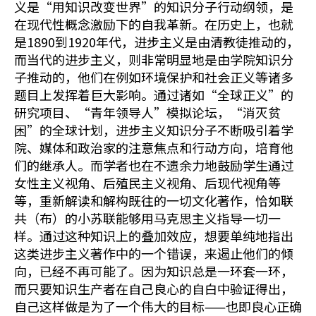
义是“用知识改变世界”的知识分子行动纲领，是
在现代性概念激励下的自我革新。在历史上，也就
是1890到1920年代，进步主义是由清教徒推动的，
而当代的进步主义，则非常明显地是由学院知识分
子推动的，他们在例如环境保护和社会正义等诸多
题目上发挥着巨大影响。通过诸如“全球正义”的
研究项目、“青年领导人”模拟论坛，“消灭贫
困”的全球计划，进步主义知识分子不断吸引着学
院、媒体和政治家的注意焦点和行动方向，培育他
们的继承人。而学者也在不遗余力地鼓励学生通过
女性主义视角、后殖民主义视角、后现代视角等
等，重新解读和解构既往的一切文化著作，恰如联
共（布）的小苏联能够用马克思主义指导一切一
样。通过这种知识上的叠加效应，想要单纯地指出
这类进步主义著作中的一个错误，来遏止他们的倾
向，已经不再可能了。因为知识总是一环套一环，
而只要知识生产者在自己良心的自白中验证得出，
自己这样做是为了一个伟大的目标——也即良心正确