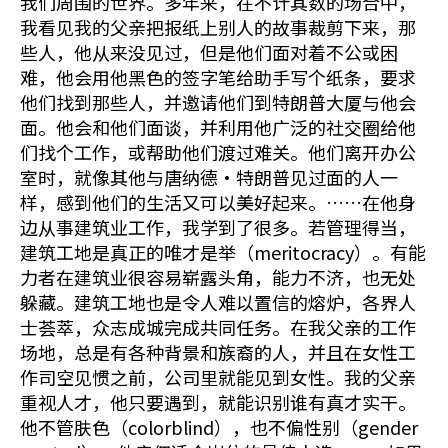
我们周围的世界。多年来，在不计其数的场合中，
我看见我的父亲把报纸上别人的故事裁剪下来，那
些人，他从来没见过，但是他们面对着不公或困
难，他会用他黑色的签字笔给助手写个纸条，要求
他们找到那些人，并邀请他们到特朗普大厦与他会
面。他会和他们面谈，并利用他广泛的社交圈给他
们找个工作，或帮助他们渡过难关。他们离开办公
室时，就像其他与唐纳德·特朗普见过面的人一
样，感到他们的生活又可以美好起来。……在他身
边从事建筑业工作，我学到了很多。若管理得当，
建筑工地是真正的唯才是举（meritocracy）。有能
力者在建筑业很容易崭露头角，能力不济，也无处
躲藏。建筑工地也是令人难以置信的熔炉，各界人
士荟萃，众志成城完成共同任务。在我父亲的工作
场地，总是有各种背景和族裔的人，并且在女性工
作司空见惯之前，公司里就能见到女性。我的父亲
重视人才，他只要遇到，就能识别谁有真才实干。
他不管肤色（colorblind），也不偏性别（gender