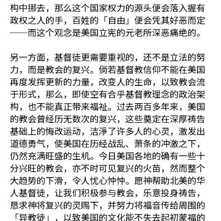
构中挪去，那么这个国家权力的源头便会落入握有
政权之人的手，百姓的「自由」便会凭其好恶而定
──而这个观念是美国立宪的元老所深恶痛绝的。
另一方面，基督徒更需要重视的，还不是立法的努
力，而是教会的复兴。倘若基督教信仰不能在美国
再度发挥更新的力量，改变人的生命，以致教会流
于形式，那么，即使空有合乎基督教理念的政治架
构，也不能真正带来福祉。过去两百多年来，美国
的教会曾经历无数次的复兴，这些奠定在深厚祷告
基础上的悔改运动，洁淨了许多人的心灵，激发出
道德勇气，使美国在历经战乱、萧条的冲激之下，
仍然充满旺盛的生机。今日美国各地的确有一些十
分兴旺的教会，亦不时可见复兴的火苗，然而整个
大趋势的下滑，令人忧心忡忡。愿神帮助北美的华
人基督徒，让我们积极参与教会，乐意投身祷告，
恳求神将复兴的灵赐下，并努力将福音传给周围的
「异教徒」，以致美国的文化能不失去起初蒙福的