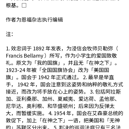
根基。□
作者为恩福杂志执行编辑
注：
1. 效忠词于 1892 年发表，为浸信会牧师贝勒弥（
Francis Bellamy ）所写，作为小学生的爱国致敬
礼。原文为「我的国旗」，并且无「在神之下」。
1923-24 年被「全国国旗协会」改为「美国国
旗」。国会于 1942 年正式通过。 2. 最早是举直
手， 1942 年，国会注意到这姿势和纳粹的敬礼方式
接近，而改为将手放在心上的姿势。 3. 包括阿拉斯
加、亚利桑那、加州、夏威夷、爱达荷、孟他那、
尼华达、奥利根、和华盛顿州；后来因为反弹太
大，而暂缓实施。 4. 1954 年，国会在艾森豪总统的
敦促下，加上「在神之下」一语，把美国和「无神
的」苏联区分出来。 5. 判决的巡迴法庭只有三名法