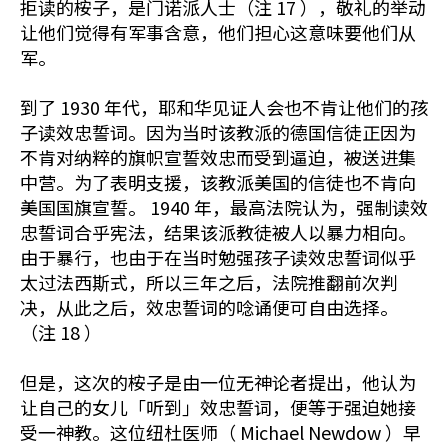
拒读的桉子，是门诺派人士（注 17 ），敬礼的举动
让他们觉得有军事含意，他们担心这意味要他们从
军。
到了 1930 年代，耶和华见证人会也不肯让他们的孩
子读效忠誓词。因为当时该教派的德国信徒正因为
不肯对纳粹的旗帜宣誓效忠而受到逼迫，被送进集
中营。为了表明支援，该教派美国的信徒也不肯向
美国国旗宣誓。 1940 年，最高法院认为，强制读效
忠誓词合乎宪法，结果该派教徒被人以暴力相向。
由于暴行，也由于在当时勉强孩子读效忠誓词似乎
太过法西斯式，所以三年之后，法院推翻前次判
决，从此之后，效忠誓词的唸诵便可自由选择。
（注 18 ）
但是，这次的桉子是由一位无神论者提出，他认为
让自己的女儿「听到」效忠誓词，便等于强迫她接
受一神教。这位纽杜医师（ Michael Newdow ）早