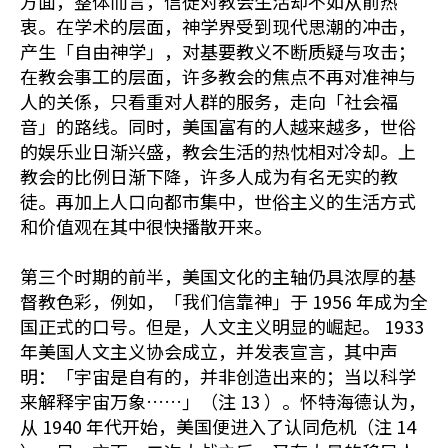
方面，整体而言，信徒对教会生活却不如从前热
衷。在学术的层面，神学界受到现代思潮的冲击，
产生「自由神学」，对基要教义不断质疑与攻击；
在教会事工的层面，许多教会的焦点不再对准神与
人的关係，只看重对人群的服务，走向「社会福
音」的路线。同时，美国富有的人越来越多，世俗
的娱乐业日渐兴盛，教会生活的热忱相对冷却。上
教会的比例日渐下降，许多人成为有名无实的教
徒。再加上人口向都市集中，世俗主义的生活方式
和价值观在其中很快播散开来。
第三个时期的前半，美国文化的主轴仍具浓厚的基
督教色彩，例如，「我们信靠神」于 1956 年成为全
国正式的口号。但是，人文主义明显的崛起。 1933
年美国人文主义协会成立，并发表宣言，其中声
明：「宇宙是自有的，并非创造出来的；当以科学
来解释宇宙万象……」（注 13 ）。怀特海德认为，
从 1940 年代开始，美国便进入了认同危机（注 14