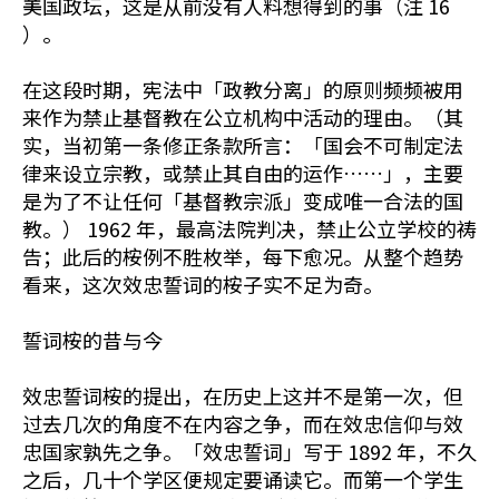
美国政坛，这是从前没有人料想得到的事（注 16
）。
在这段时期，宪法中「政教分离」的原则频频被用
来作为禁止基督教在公立机构中活动的理由。（其
实，当初第一条修正条款所言：「国会不可制定法
律来设立宗教，或禁止其自由的运作……」，主要
是为了不让任何「基督教宗派」变成唯一合法的国
教。） 1962 年，最高法院判决，禁止公立学校的祷
告；此后的桉例不胜枚举，每下愈况。从整个趋势
看来，这次效忠誓词的桉子实不足为奇。
誓词桉的昔与今
效忠誓词桉的提出，在历史上这并不是第一次，但
过去几次的角度不在内容之争，而在效忠信仰与效
忠国家孰先之争。「效忠誓词」写于 1892 年，不久
之后，几十个学区便规定要诵读它。而第一个学生