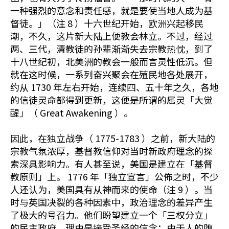
一种强烈的意念和责任感，就是要使当地人成为基
督徒。」（注 8 ）十六世纪开始，欧洲兴起移民
潮，不久，这片新大陆上便教会林立。不过，经过
两、三代，清教徒的孙辈渐渐失去宗教热忱，到了
十八世纪初，北美洲的教会一般而言灵性低沉。但
就在这时候，一系列奋兴聚会在殖民地各处展开，
约从 1730 年左右开始，连续四、五十年之久，各地
的信徒灵命都得到更新，这便是所谓的属灵「大觉
醒」（ Great Awakening ）。
因此，在独立战争（ 1775-1783 ）之前，新大陆的
宗教气氛浓厚，基督教信仰对当时新政府理念的探
索深具影响力。有人甚至说，美国是建立在「基督
教原则」上。 1776 年「独立宣言」公佈之时，不少
人还认为，美国具有从神而来的使命（注 9 ）。当
时与英国决裂的各种因素中，政治理念的差异产生
了极大的号召力。他们盼望建立一个「三权分立」
的民主政府，理由是接受圣经的信念：由于人的堕