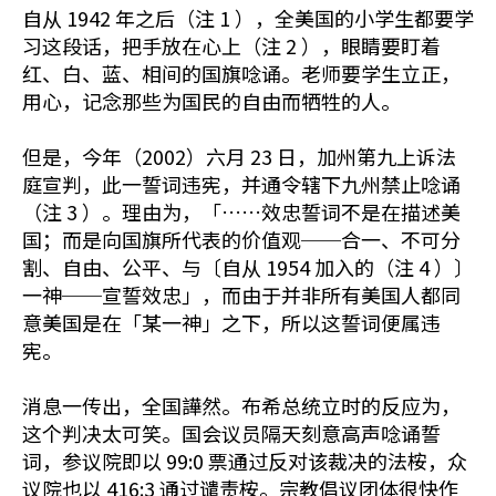
自从 1942 年之后（注 1 ），全美国的小学生都要学
习这段话，把手放在心上（注 2 ），眼睛要盯着
红、白、蓝、相间的国旗唸诵。老师要学生立正，
用心，记念那些为国民的自由而牺牲的人。
但是，今年（2002）六月 23 日，加州第九上诉法
庭宣判，此一誓词违宪，并通令辖下九州禁止唸诵
（注 3 ）。理由为，「……效忠誓词不是在描述美
国；而是向国旗所代表的价值观──合一、不可分
割、自由、公平、与〔自从 1954 加入的（注 4 ）〕
一神──宣誓效忠」，而由于并非所有美国人都同
意美国是在「某一神」之下，所以这誓词便属违
宪。
消息一传出，全国譁然。布希总统立时的反应为，
这个判决太可笑。国会议员隔天刻意高声唸诵誓
词，参议院即以 99:0 票通过反对该裁决的法桉，众
议院也以 416:3 通过谴责桉。宗教倡议团体很快作