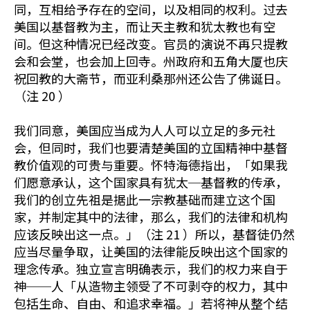
同，互相给予存在的空间，以及相同的权利。过去
美国以基督教为主，而让天主教和犹太教也有空
间。但这种情况已经改变。官员的演说不再只提教
会和会堂，也会加上回寺。州政府和五角大厦也庆
祝回教的大斋节，而亚利桑那州还公告了佛诞日。
（注 20 ）
我们同意，美国应当成为人人可以立足的多元社
会，但同时，我们也要清楚美国的立国精神中基督
教价值观的可贵与重要。怀特海德指出，「如果我
们愿意承认，这个国家具有犹太─基督教的传承，
我们的创立先祖是据此一宗教基础而建立这个国
家，并制定其中的法律，那么，我们的法律和机构
应该反映出这一点。」（注 21 ）所以，基督徒仍然
应当尽量争取，让美国的法律能反映出这个国家的
理念传承。独立宣言明确表示，我们的权力来自于
神──人「从造物主领受了不可剥夺的权力，其中
包括生命、自由、和追求幸福。」若将神从整个结