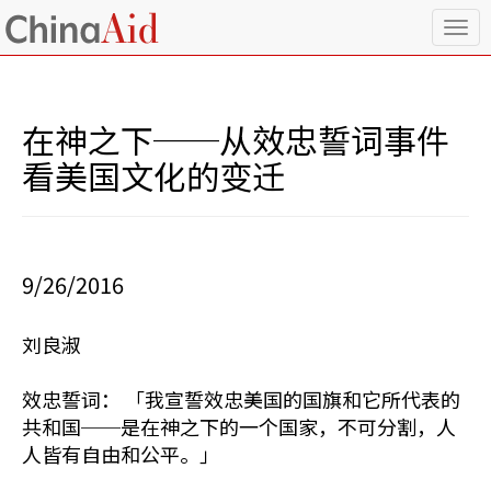
T
o
g
g
l
在神之下──从效忠誓词事件
e
n
看美国文化的变迁
a
v
i
g
a
9/26/2016
t
i
o
刘良淑
n
效忠誓词： 「我宣誓效忠美国的国旗和它所代表的
共和国──是在神之下的一个国家，不可分割，人
人皆有自由和公平。」