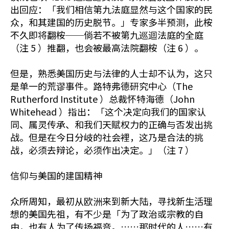
出回应：「我们相信第九法庭显然与这个国家的民
众，和其建国的历史脱节。」专家多半预测，此桉
不久即将翻桉──倘若不被第九巡迴法庭的全庭
（注 5 ）推翻，也会被最高法院翻桉（注 6 ）。
但是，熟悉美国历史与法律的人士却不认为，这只
是单一的荒谬事件。路特弗德研究中心（The
Rutherford Institute ）总裁怀特海德（John
Whitehead ）指出：「这个决定向我们的国家认
同、属灵传承、和我们天赋权力的正确与否发出挑
战。但是在今日分岐的社会裡，这乃是合法的挑
战，必须去辩论，必须作出决定。」（注 7 ）
信仰与美国的建国精神
众所周知，最初从欧洲来到新大陆，寻找新生活理
想的美国先祖，有不少是「为了政治或宗教的自
由，也有人为了传扬福音。……那时代的人……有