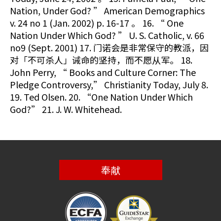
Nation, Under God? ” American Demographics
v. 24 no 1 (Jan. 2002) p. 16-17 。 16. “ One
Nation Under Which God? ” U. S. Catholic, v. 66
no9 (Sept. 2001) 17. 门诺会是非常保守的教派，因
对「不可杀人」诫命的坚持，而不愿从军。 18.
John Perry, “ Books and Culture Corner: The
Pledge Controversy,” Christianity Today, July 8.
19. Ted Olsen. 20. “One Nation Under Which
God?” 21. J. W. Whitehead.
奉献