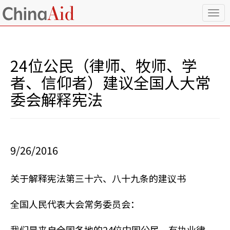
T
o
g
g
l
24位公民（律师、牧师、学
e
n
者、信仰者）建议全国人大常
a
委会解释宪法
v
i
g
a
t
i
9/26/2016
o
n
关于解释宪法第三十六、八十九条的建议书
全国人民代表大会常务委员会：
我们是来自全国各地的24位中国公民，有执业律