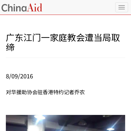
T
o
g
g
l
广东江门一家庭教会遭当局取
e
n
缔
a
v
i
g
a
8/09/2016
t
i
o
对华援助协会驻香港特约记者乔农
n