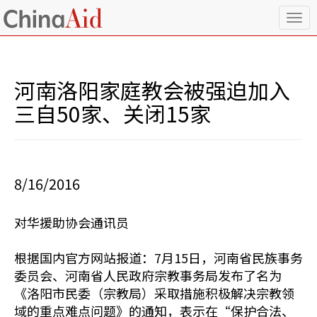
T
o
g
g
l
河南洛阳家庭教会被强迫加入
e
n
三自50家、关闭15家
a
v
i
g
a
8/16/2016
t
i
o
对华援助协会通讯员
n
根据国内官方网站报道：7月15日，河南省民族事务
委员会、河南省人民政府宗教事务局发布了名为
《洛阳市民委（宗教局）采取措施积极解决宗教领
域的重点难点问题》的通知，表示在“保护合法、