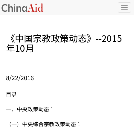
T
o
g
g
l
《中国宗教政策动态》--2015
e
n
年10月
a
v
i
g
a
8/22/2016
t
i
o
目录
n
一、中央政策动态 1
（一）中央综合宗教政策动态 1