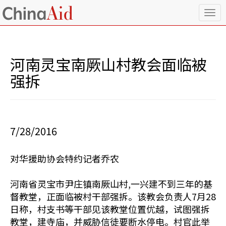
T
o
g
g
l
河南灵宝南厥山村教会面临被
e
n
强拆
a
v
i
g
a
7/28/2016
t
i
o
对华援助协会特约记者乔农
n
河南省灵宝市尹庄镇南厥山村,一兴建不到三年的基
督教堂，正面临被村干部强拆。该教会负责人7月28
日称，村支书等干部见该教堂位置优越，试图强拆
教堂，建寺庙，并威胁信徒要断水停电。村官此举