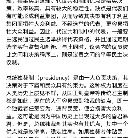
理，摆事实讲道理。代议共和制的优点是精英决
策，效率较高，具有较大的稳定性。缺点是代表们
有可能形成利益集团，从而导致其决策有利于利益
集团而牺牲大众利益。不经选举的代表，更容易牺
牲大众利益。因此，代议共和制中的代表，一般要
由选民通过民主选举获得代表资格，并且通过定期
选举实行监督和制衡。与此同时，议会内的议员彼
此之间和决策程序上，则是议员之间的平等民主决
议制。
总统独裁制（presidency）是由一人负责决策，其
决策对于下属和民众具有约束力。这种权力制度在
人类历史上屡见不鲜，从国王到皇帝等传统君主制
都是如此。现在的人们容易想到独裁的缺点，即一
个独裁者任意妄为，违背民意，便会损害大众利
益。这可能是因为中国历史上出现过太多的昏君暴
君。但是，总统独裁制其实也有其优点，其中一个
优点就是效率高，稳定性高。如果独裁者体贴民