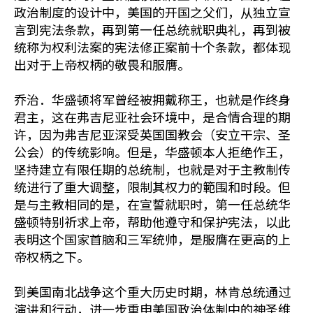
政治制度的设计中，美国的开国之父们，从独立宣
言到宪法条款，再到第一任总统就职典礼，再到被
统称为权利法案的宪法修正案前十个条款，都体现
出对于上帝权柄的敬畏和服膺。
乔治．华盛顿将军曾经被拥戴称王，也就是作终身
君主，这在弗吉尼亚社会环境中，是合情合理的期
许，因为弗吉尼亚深受英国国教会（安立干宗、圣
公会）的传统影响。但是，华盛顿本人拒绝作王，
坚持建立有限任期的总统制，也就是对于主教制传
统进行了重大调整，限制其权力的範围和时段。但
是与主教相同的是，在宣誓就职时，第一任总统华
盛顿特别祈求上帝，帮助他遵守和保护宪法，以此
表明这个国家首脑和三军统帅，是服膺在更高的上
帝权柄之下。
到美国南北战争这个重大历史时期，林肯总统通过
演讲和行动，进一步重申美国政治体制中的神圣维