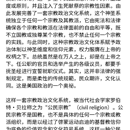
度或原则，并且注入了生死献祭的宗教性因素。由
此发展完善了一套宗教政治文化系统，这个神圣系
统独立于任何一个宗教及其教派，它由宪法和法律
确保各个宗教和教派在法律面前的自由和平等，既
不立国教或独尊某个宗教，也不禁止任何一个宗教
的实践。与此同时，这种宗教政治文化体系赋予政
治体制以神圣维度和信仰元素，权力服膺在上帝的
权柄之下。总统虽然是在万人之上，却是在上帝之
下。任公职的官员和选举产生的各级议员，都要手
抚圣经进行宣誓就职仪式。其实，这并非法律的强
制规定，而是柔性的传统规範，民众期许，文化认
同。这是美国政治的一个奥祕。
这样一套宗教政治文化系统，被当代社会学家罗伯
特•贝拉称之为“公民宗教”（civil religion）。公
民宗教不是国教，也不是具体的任何一个宗教或教
派组织，而是以经过了啓蒙运动启迪的基督教信仰
为底色的价值观念和文化符号系统。这样一种公民