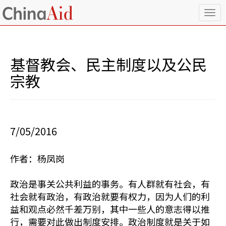
T
o
g
g
l
基督教会、民主制度以及公民
e
n
宗教
a
v
i
g
a
7/05/2016
t
i
o
作者：杨凤岗
n
政治是事关公共利益的事务。有人群就有社会，有
社会就有政治，有政治就要有权力，因为人们的利
益和观点必然千差万别，其中一些人的意志得以推
行，需要对此做出制度安排。政治制度就是关于如