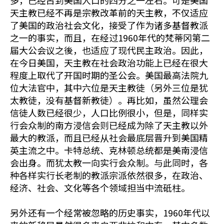
多，已经占到美国人口的四分之一左右。可是美国
天主教已经不再是宗教改革前的天主教，不仅适应
了美国的政治社会文化，接受了作为诸多基督教派
之一的事实，而且，在经过1960年代的梵蒂冈第二
届大公会议之後，也适应了现代民主政治。因此，
在今日美国，天主教在社会政治功能上已经在很大
程度上取代了开国时期的圣公会。美国最高法院九
位大法官中，其中六位是天主教徒（另外三位是犹
太教徒，没有基督新教徒）。再比如，虽然公理会
信徒人数已经很少，人口比例很小，但是，同样实
行会众制的南方浸信会则已经成为除了天主教以外
最大的教派，而且已经从社会最底层晋升到美国精
英主流之中。卡特总统、克林顿总统都是美南浸信
会出身。而犹太教一向实行会众制。与此同时，各
种各样实行长老制的教派宗派依然很多，在政治、
经济、社会、文化等各个领域担当中流砥柱。
另外还有一个经常被忽略的历史事实，1960年代以