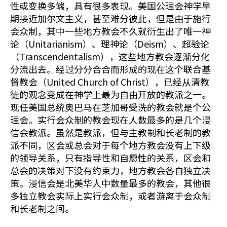
性或变换多端，具有很多表现。美国公理会神学早
期接近加尔文主义，甚至难分彼此，但是由于施行
会众制，其中一些地方教会不久就衍生出了唯一神
论（Unitarianism）、理神论（Deism）、超验论
（Transcendentalism），这些地方教会逐渐分化
分流出去。经过分分合合而形成的现在这个联合基
督教会（United Church of Christ），已经从清教
徒的观念变成在神学上最为自由开放的教派之一。
现任美国总统奥巴马在芝加哥受洗的教会就是个公
理会。实行会众制的教会现在人数最多的是几个浸
信会教派。虽然是教派，但与主教制和长老制的教
派不同，区会或总会对于每个地方教会没有上下级
的领导关系，只有指导性和自愿性的关系，区会和
总会的决策对下没有约束力，地方教会各自独立决
策。浸信会是北美华人中数量最多的教会，其他很
多独立教会实际上实行会众制，或者游离于会众制
和长老制之间。