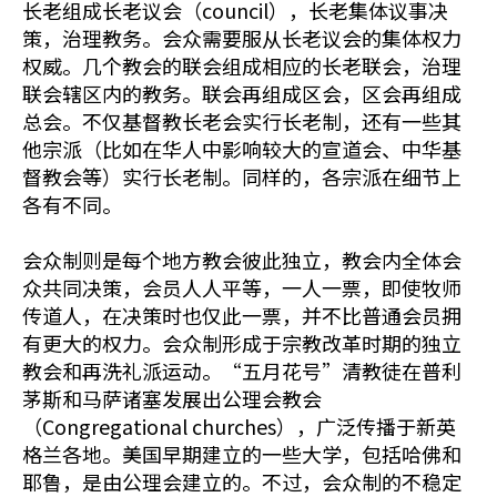
长老组成长老议会（council），长老集体议事决
策，治理教务。会众需要服从长老议会的集体权力
权威。几个教会的联会组成相应的长老联会，治理
联会辖区内的教务。联会再组成区会，区会再组成
总会。不仅基督教长老会实行长老制，还有一些其
他宗派（比如在华人中影响较大的宣道会、中华基
督教会等）实行长老制。同样的，各宗派在细节上
各有不同。
会众制则是每个地方教会彼此独立，教会内全体会
众共同决策，会员人人平等，一人一票，即使牧师
传道人，在决策时也仅此一票，并不比普通会员拥
有更大的权力。会众制形成于宗教改革时期的独立
教会和再洗礼派运动。“五月花号”清教徒在普利
茅斯和马萨诸塞发展出公理会教会
（Congregational churches），广泛传播于新英
格兰各地。美国早期建立的一些大学，包括哈佛和
耶鲁，是由公理会建立的。不过，会众制的不稳定