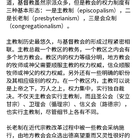
道，基督教虽然宗派众多，但是教会的权力制度有
三种基本形态：一是主教制（episcopalism），二
是长老制（presbyterianism），三是会众制
（congregationalism）。
主教制历史最悠久，与基督教会的形成过程紧密相
联。主教总裁一个教区的教务，一个教区之内会有
多个地方教会。教区内的权力等级分明，地方教会
的牧师或神父需要顺服主教的权力权威，信众顺服
牧师或神父的权力权威，另外还有一些明确的职份
及其相应级别的权力。在一个教区内，主教可以说
是上帝之下，万人之上，权力集中，实行独自裁
决。不仅天主教会实行主教制，而且圣公会（安立
甘宗）、卫理会（循理宗）、信义会（路德宗），
也实行主教制，尽管细节上各有不同。
长老制在近代宗教改革过程中被一些教会采纳施
行，由地方教会会众选出德高望重而又灵性很好的