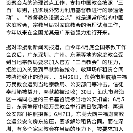
设聚会点的治理试点工作，支持中国教会按照‘三
自’原则，抵御境外势力利用基督教进行的渗透活
动”。“基督教私设聚会点”就是通常所指的中国
家庭教会，宗教当局对家庭教会的治理试点工作，
今年以来在全国尤其是广东省强力推行开来。
据对华援助新闻网报道，自今年4月底全国宗教工作
会议后，广东深圳、广州、东莞等地的家庭教会受
到当地宗教局要求加入官方“三自教会”的压力，
拒绝加入的受到奉献款被抢夺、敬拜场所租赁合同
被胁迫终止的迫害。。5月29日，东莞市塘厦镇中福
万民教会遭到当地宗教局、公安部门等冲击。信徒
奉献箱被撬开，奉献款被没收；30日，汕头市澄海
区中福同心堂的三名基督徒被当地公安扣留；6月5
日，东莞塘厦中福万民教会举行周日敬拜时，再遭
公安部门拍照摄像；6月7日，东莞大朗中福迦南教
会遭公安向房东施压，要求解除租赁合同。而在深
圳，有多个家庭教会在当局的压力下，被要求加入