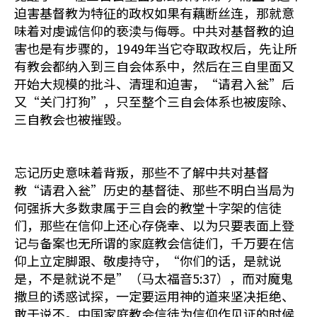
迫害基督教为特征的政权如果有藕断丝连，那就意
味着对虔诚信仰的亵渎与侮辱。中共对基督教的迫
害也是有步骤的，1949年当它夺取政权后，先让所
有教会都纳入到三自会体系中，然后在三自里面又
开始大规模的批斗、清理和迫害，“请君入瓮”后
又“关门打狗”，只至整个三自会体系也被废除、
三自教会也被摧毁。
忘记历史意味着背叛，那些不了解中共对基督
教“请君入瓮”历史的基督徒、那些不明白当局为
何强拆大多数隶属于三自会的教堂十字架的信徒
们，那些在信仰上还心存侥幸、以为只要表面上登
记与备案也无所谓的家庭教会信徒们，千万要在信
仰上立定脚跟、敬虔持守，“你们的话，是就说
是，不是就说不是”（马太福音5:37），而对魔鬼
撒旦的诱惑试探，一定要运用神的道来坚决拒绝、
敢于说不。中国家庭教会信徒为信仰作见证的时候