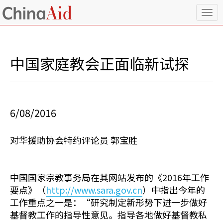
T
o
g
g
l
中国家庭教会正面临新试探
e
n
a
v
i
6/08/2016
g
a
t
对华援助协会特约评论员 郭宝胜
i
o
n
中国国家宗教事务局在其网站发布的《2016年工作
要点》（
http://www.sara.gov.cn
）中指出今年的
工作重点之一是：“研究制定新形势下进一步做好
基督教工作的指导性意见。指导各地做好基督教私