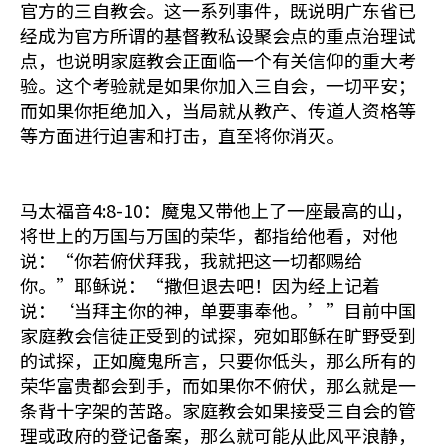
官方的三自教会。这一系列事件，既说明广东省已
经成为官方所谓的基督教私设聚会点的重点治理试
点，也说明家庭教会正面临一个有关信仰的重大考
验。这个考验就是如果你加入三自会，一切平安；
而如果你拒绝加入，当局就从教产、传道人资格等
等方面进行迫害和打击，直至将你消灭。
马太福音4:8-10：魔鬼又带他上了一座最高的山，
将世上的万国与万国的荣华，都指给他看，对他
说：“你若俯伏拜我，我就把这一切都赐给
你。”耶稣说：“撒但退去吧！因为经上记着
说：‘当拜主你的神，单要事奉他。’”目前中国
家庭教会信徒正受到的试探，宛如耶稣在旷野受到
的试探，正如魔鬼所言，只要你低头，那么所有的
荣华富贵都会到手，而如果你不俯伏，那么就是一
条背十字架的苦路。家庭教会如果接受三自会的管
理或政府的登记备案，那么就可能从此风平浪静，