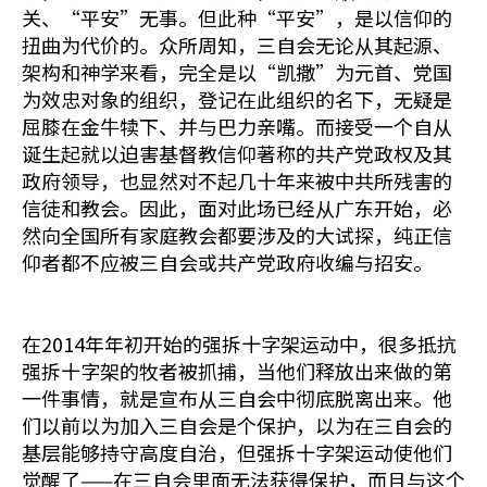
关、“平安”无事。但此种“平安”，是以信仰的
扭曲为代价的。众所周知，三自会无论从其起源、
架构和神学来看，完全是以“凯撒”为元首、党国
为效忠对象的组织，登记在此组织的名下，无疑是
屈膝在金牛犊下、并与巴力亲嘴。而接受一个自从
诞生起就以迫害基督教信仰著称的共产党政权及其
政府领导，也显然对不起几十年来被中共所残害的
信徒和教会。因此，面对此场已经从广东开始，必
然向全国所有家庭教会都要涉及的大试探，纯正信
仰者都不应被三自会或共产党政府收编与招安。
在2014年年初开始的强拆十字架运动中，很多抵抗
强拆十字架的牧者被抓捕，当他们释放出来做的第
一件事情，就是宣布从三自会中彻底脱离出来。他
们以前以为加入三自会是个保护，以为在三自会的
基层能够持守高度自治，但强拆十字架运动使他们
觉醒了——在三自会里面无法获得保护，而且与这个