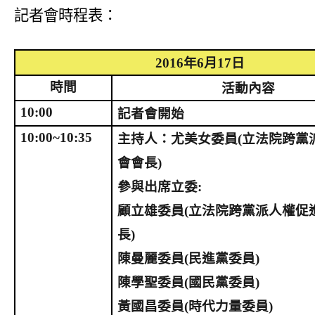
記者會時程表：
2016
年
6
月
17
日
時間
活動內容
10:00
記者會開始
10:00~10:35
主持人：尤美女委員
(
立法院跨黨
會會長
)
參與出席立委
:
顧立雄委員
(
立法院跨黨派人權促
長
)
陳曼麗委員
(
民進黨委員
)
陳學聖委員
(
國民黨委員
)
黃國昌委員
(
時代力量委員
)