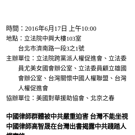
時間：
2016
年
6
月
17
日 上午
10:00
地點：立法院中興大樓
103
室
台北市濟南路一段
3
之
1
號
主辦單位：立法院跨黨派人權促進會、立法委
員尤美女國會辦公室、立法委員顧立雄國
會辦公室、台灣關懷中國人權聯盟
、台灣
人權促進會
協辦單位：美國對華援助協會、北京之春
中國律師群體被中共嚴重迫害 台灣不能坐視
中國律師高智晟在台灣出書揭露中共踐踏人