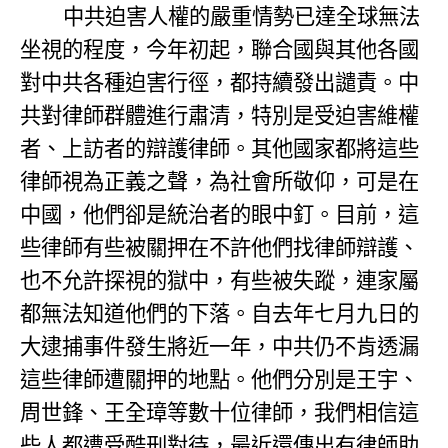
中共迫害人權的嚴重情勢已達全球無法
坐視的程度，今年初起，聯合國與其他各國
對中共各種迫害行徑，都持續發出譴責。中
共對律師群體進行肅清，特別是受迫害維權
者、上訪者的辯護律師。其他國家都將這些
律師視為正義之聲，為社會所敬仰，可是在
中國，他們卻是統治者的眼中釘。目前，這
些律師有些被關押在不許他們找律師辯護、
也不允許探視的獄中，有些被失蹤，連家屬
都無法知道他們的下落。自去年七月九日的
大逮捕事件發生將近一年，中共仍不肯透漏
這些律師遭關押的地點。他們分別是王宇、
周世鋒、王全璋等數十位律師，我們相信這
些人都遭受酷刑對待，最近還傳出有律師助