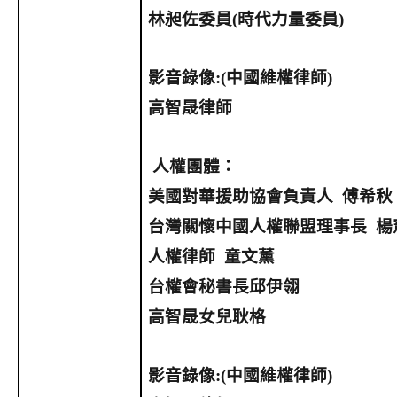
林昶佐委員
(
時代力量委員
)
影音錄像
:(
中國維權律師
)
高智晟律師
人權團體：
美國對華援助協會負責人
傅希秋
台灣關懷中國人權聯盟理事長
楊
人權律師
童文薰
台權會秘書長邱伊翎
高智晟女兒耿格
影音錄像
:(
中國維權律師
)