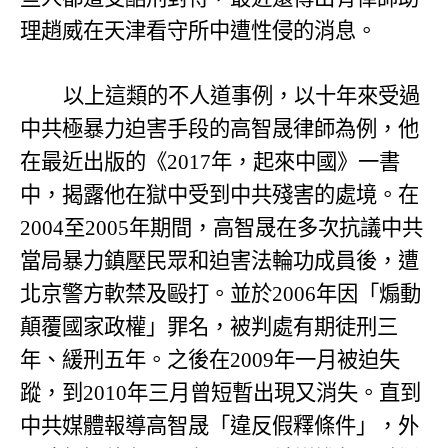
理趙威在天津看守所中遭性侵的消息。
以上這類的不人道事例，以十年來受過
中共極暴力迫害手段的高智晟律師為例，他
在最近出版的《
2017
年，起來中國》一書
中，揭露他在獄中受到中共殘害的處境。在
2004
至
2005
年期間，高智晟在多次抗議中共
當局暴力鎮壓民眾和迫害法輪功成員後，遭
北京警方軟禁及毆打。並於
2006
年因「煽動
顛覆國家政權」罪名，被判處有期徒刑三
年、緩刑五年。之後在
2009
年一月被迫失
蹤，到
2010
年三月曾短暫出現又消失。直到
中共媒體報導高智晟「違反假釋條件」，外