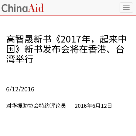
T
o
g
g
l
高智晟新书《2017年，起来中
e
n
国》新书发布会将在香港、台
a
湾举行
v
i
g
a
t
i
6/12/2016
o
n
对华援助协会特约评论员 2016年6月12日