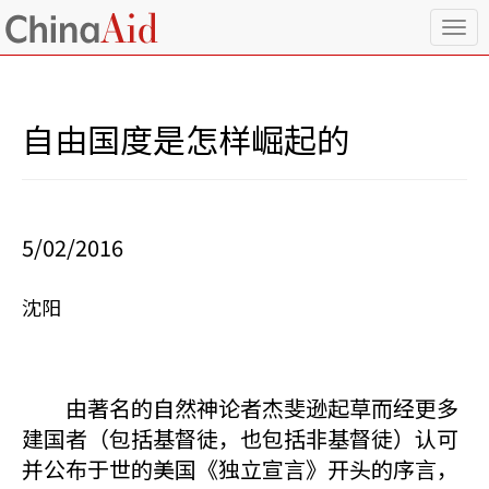
T
o
g
g
l
自由国度是怎样崛起的
e
n
a
v
i
5/02/2016
g
a
t
沈阳
i
o
n
由著名的自然神论者杰斐逊起草而经更多
建国者（包括基督徒，也包括非基督徒）认可
并公布于世的美国《独立宣言》开头的序言，