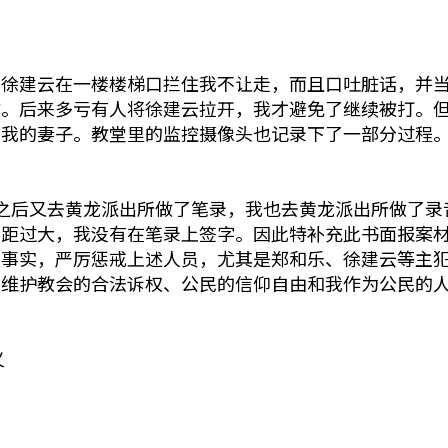
但徐建云在一楼楼梯口拦住我不让走，而且口吐脏话，并
眩。后来多亏有人将徐建云拉开，我才避免了继续被打。
括我的妻子。教堂里的监控摄像头也记录下了一部分过程
之后又去黄龙派出所做了笔录，我也去黄龙派出所做了录
差距过大，我没有在笔录上签字。因此特补充此书面报案
的事实，严厉惩戒上述人员，尤其是郑和乐、徐建云等主
以维护教会的合法诉权、公民的信仰自由和我作为公民的
义