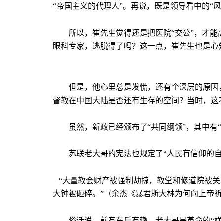
“帝国主义的代理人”。再说，既是领导看中的“
所以，
崔
先生觉得还是把医院“交公”，才
眼科专家，逃脱得了吗？这一点，崔先生也是心
但是，他心里总是发慌，还有个深层的原因
督教在中国大陆是否还有生存的空间？当时，这
虽然，新政已经颁布了“共同纲领”，其中有
苏联老大哥的宪法也规定了“人民有信仰的
“大量教会财产被强制劫掠，教堂和修道院被
大钟被砸碎。”（余杰《暴君斯大林为何向上帝
俗话说，前有车后有辙。老大哥是革命的“