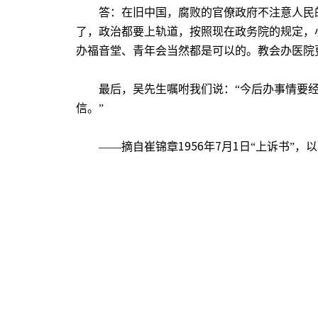
答：在旧中国，腐败的官僚政府不注意人民
了，政治都要上轨道，按照现在政务院的规定，
办福音堂、青年会当然都是可以的。教会办医院
最后，
吴
先生嘱咐我们说：“今后办事情要
信。”
1956
7
1
——摘自崔锦章
年
月
日
“上诉书”
，以