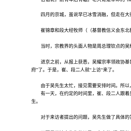
四月的京城，虽说早已冰雪消融，但走在大
崔锦章和段大经牧师（（基督教信义会东北
当时，宗教界的头面人物是周总理钦点的吴
进京之前，从报上获悉，吴耀宗率领政协基
府”了。于是，崔、段二人就“上访“来了。
由
于吴
先生太忙，接见需要安排时间。所以
有一天，在约定的时间里，崔、段二人跟着
生。
对于来访者提出的问题，
吴
先生做了具体的