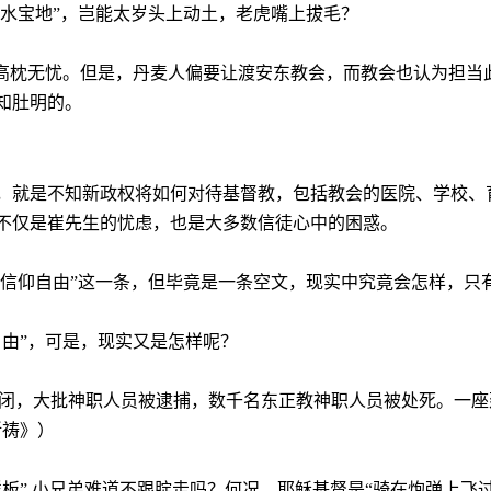
风水宝地”，岂能太岁头上动土，老虎嘴上拔毛？
能高枕无忧。但是，丹麦人偏要让渡安东教会，而教会也认为担当
知肚明的。
，就是不知新政权将如何对待基督教，包括教会的医院、学校、
不仅是
崔
先生的忧虑，也是大多数信徒心中的困惑。
“信仰自由”这一条，但毕竟是一条空文，现实中究竟会怎样，只
自由”，可是，现实又是怎样呢？
关闭，大批神职人员被逮捕，数千名东正教神职人员被处死。一
祈祷》）
样板
”,
小兄弟难道不跟腚走吗？何况，耶稣基督是“骑在炮弹上飞过来