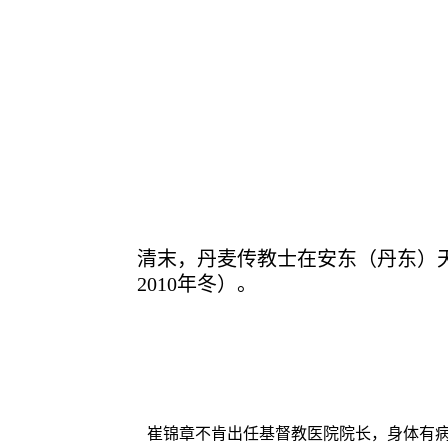
清末，丹麦传教士在安东（丹东）
2010
年冬）。
崔锦章不肯出任基督教医院院长，身体有病