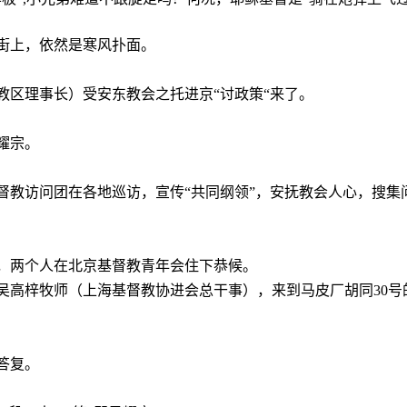
街上，依然是寒风扑面。
教区理事长）受安东教会之托进京“讨政策“来了。
耀宗。
督教访问团在各地巡访，宣传“共同纲领”，安抚教会人心，搜集
，两个人在北京基督教青年会住下恭候。
吴高梓牧师（上海基督教协进会总干事），来到马皮厂胡同
30
号
答复。