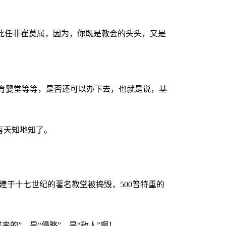
此任非崔莫属，因为，你既是教会的头头，又是
育婴堂等等，是否还可以办下去，也就是说，基
有天知地知了。
座建于十七世纪的著名教堂被捣毁，
500
普特重的
的”，是“侵略”，是“敌人”啊！