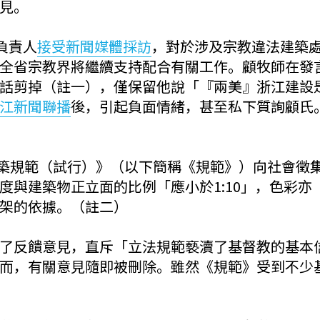
見。
負責人
接受新聞媒體採訪
，對於涉及宗教違法建築
全省宗教界將繼續支持配合有關工作。顧牧師在發
話剪掉（註一），僅保留他說「『兩美』浙江建設
江新聞聯播
後，引起負面情緒，甚至私下質詢顧氏
教建築規範（試行）》（以下簡稱《規範》）向社會徵
度與建築物正立面的比例「應小於1:10」，色彩
架的依據。（註二）
了反饋意見，直斥「立法規範褻瀆了基督教的基本
而，有關意見隨即被刪除。雖然《規範》受到不少