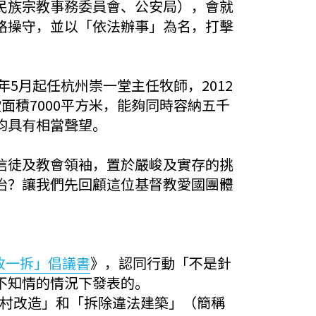
民族宗教事務委員會、公安局），會就
格操守，並以「依法辦事」為名，打擊
5月起任杭州崇一堂主任牧師，2012
面積7000平方米，能夠同時容納五千
均具有相當聲望。
信徒及教會領袖，置於嚴峻及實存的挑
治？讓我們先回顧這位基督教愛國團體
改一拆」倡議書
》，認同行動「不是針
不知情的情況下發表的。
中村改造」和「拆除違法建築」（簡稱