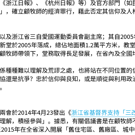
《浙江日報》、《杭州日報》等）及官方部門（如
」，確立顧牧師的經濟罪行，藉此否定其信仰及人
及浙江省三自愛國運動委員會副主席；其自2005年
堂於2005年落成，總佔地面積1.2萬平方米，教堂
顧牧師帶領下，堂務取得長足發展，在省內及全國
係種種難以理解及荒謬之處，也將站在不同位置的
協還是抗爭？忠於信仰與良知，或是順從與利用政
。
會於2014年4月23發出《
浙江省基督界支持「三
理解，積極參與」。據悉，有關倡議書是在顧牧師
至2015年在全省深入開展「舊住宅區、舊廠區、城