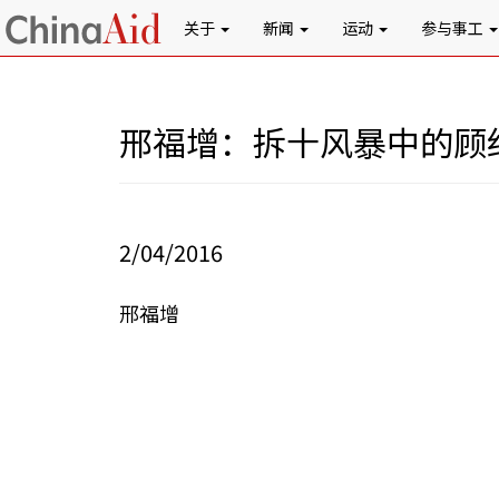
关于
新闻
运动
参与事工
邢福增：拆十风暴中的顾
2/04/2016
邢福增