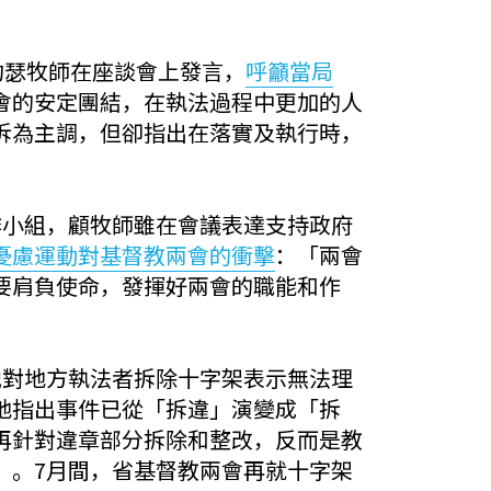
約瑟牧師在座談會上發言，
呼籲當局
會的安定團結，在執法過程中更加的人
拆為主調，但卻指出在落實及執行時，
作小組，顧牧師雖在會議表達支持政府
憂慮運動對基督教兩會的衝擊
：「兩會
要肩負使命，發揮好兩會的職能和作
他對地方執法者拆除十字架表示無法理
地指出事件已從「拆違」演變成「拆
再針對違章部分拆除和整改，反而是教
」。7月間，省基督教兩會再就十字架