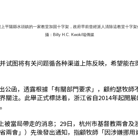
爬上平陽縣水頭鎮的一家教堂加固十字架，
政府早前曾經派人清除這教堂十字架
攝：Billy H.C. Kwok/端傳媒
并试图将有关问题循各种渠道上陈反映，希望能在
會發出公函，透露根據「有關部門要求」，顧約瑟牧
界關注。此舉正式標誌着，浙江省自2014年起開
。
晚上被當局帶走的消息；29日，杭州市基督教兩會
省兩會」）先後發出通知，指顧牧師「因涉嫌挪用