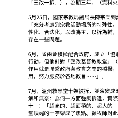
「三改一拆」），為期三年。（資料來
5月25日，國家宗教局副局長陳宗榮
「充分考慮到宗教活動場所的特殊性，
性化、合法化，以改為主，以拆為輔，
存在一些問題。
6月，省兩會積極配合政府，成立「協
行動，但他針對「整改基督教教堂」（
作用就是聯繫政府與教會之間的橋樑，
用，努力服務於各地教會……」。
7月，溫州救恩堂十架被拆，並演變成
解和無奈：為何一方面強調拆違，實際
十」：「超高的、超面積的、超大的」
堂頂端的十字架成了焦點。顧牧師對此