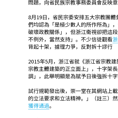
問題，向省民族宗教事務委員會反映意
8月19日，省民宗委安排五大宗教團體
們均認為「是極少數人的所作所為」，
破壞政教關係」，但浙江衛視卻把這段
不例外，當然支持」。不少信徒觀看
浙
背起十架，據理力爭，反對拆十謬行
2015年5月，浙江省就《浙江省宗
宗教主體建築的正立面上」，十字架長
調」，此舉明顯是為賦予日後強拆十字
試行規範發出後，崇一堂在其網站上載
的立法要求和立法精神。」（註三）然
獲得通過
。