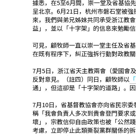
據悉，在5至6月間，崇一堂及省基協
呈北京。6月21日，杭州市磐石堂被
來，我們與弟兄姊妹共同承受浙江教會
益」，並以「十字架」的信息來勉勵信
可見，顧牧師一直以崇一堂主任及省基
在既有程序下，糾正強拆行動對政教關
7月5日，浙江省天主教兩會（愛國會
反對意見。（註四）同日，顧牧師以
「
通」，但這卻是「十字架的道路」。因
7月10日，省基督教協會亦向省民宗
稱「我會負責人多次到貴會登門要求或
壞」，宗教信仰自由政策也被「公然踐
考慮，立即停止此類撕裂黨群關係的拆