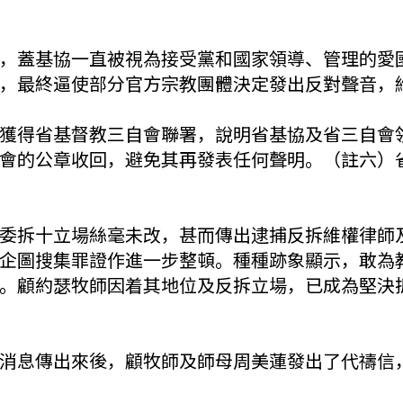
，蓋基協一直被視為接受黨和國家領導、管理的愛
，最終逼使部分官方宗教團體決定發出反對聲音，
獲得省基督教三自會聯署，說明省基協及省三自會
會的公章收回，避免其再發表任何聲明。（註六）
委拆十立場絲毫未改，甚而傳出逮捕反拆維權律師
企圖搜集罪證作進一步整頓。種種跡象顯示，敢為
。顧約瑟牧師因着其地位及反拆立場，已成為堅決
消息傳出來後，顧牧師及師母周美蓮發出了代禱信