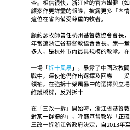
查。相信很快，浙江省的官方媒體（如
顧案作更詳盡的報導，披露更多「內情
這位在省內備受尊重的牧者。
顧約瑟牧師曾任杭州基督教協會會長，以
年當選浙江省基督教協會會長。崇一堂新
多人，是杭州市內最具規模的教堂。在
一場「
拆十風暴
」，暴露了中國政教關
戰中，逼使他們作出選擇及回應──妥
領袖，在強拆十架風暴中的選擇與立場
維護橋樑，反對拆十
在「三改一拆」開始時，浙江省基督教兩
對某一群體的」，呼籲基督教界「正確
三改一拆浙江省政府決定，自2013年