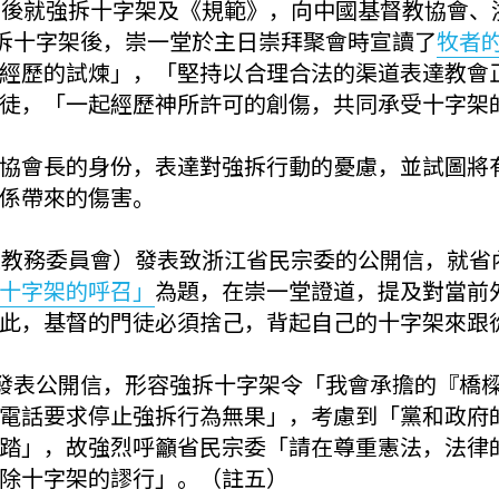
先後就強拆十字架及《規範》，向中國基督教協會、
強拆十字架後，崇一堂於主日崇拜聚會時宣讀了
牧者
經歷的試煉」，「堅持以合理合法的渠道表達教會
徒，「一起經歷神所許可的創傷，共同承受十字架
協會長的身份，表達對強拆行動的憂慮，並試圖將
係帶來的傷害。
及教務委員會）發表致浙江省民宗委的公開信，就省
十字架的呼召」
為題，在崇一堂證道，提及對當前
此，基督的門徒必須捨己，背起自己的十字架來跟
委發表公開信，形容強拆十字架令「我會承擔的『橋
電話要求停止強拆行為無果」，考慮到「黨和政府
踏」，故強烈呼籲省民宗委「請在尊重憲法，法律
除十字架的謬行」。（註五）