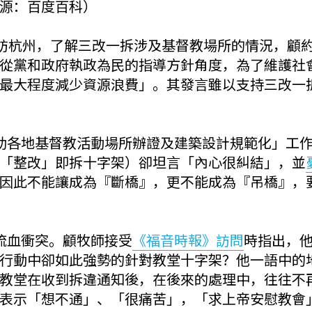
源：百度百科）
到訪杭州，了解三改一拆涉及基督教場所的情況，顧
從黨和政府執政為民的指導方針角度，為了維護社
最大程度減少資源浪費」。其發言雖以支持三改一
助各地基督教活動場所辦證及建築設計規範化」工
「整改」即拆十字架）卻坦言「內心很糾結」，並
因此不能讓成為『斷橋』，更不能成為『吊橋』，
流血衝突。顧牧師接受
《福音時報》訪問
時指出，
行動中卻如此強勢的針對教堂十字架？他一語中的
教堂在收到拆違通知後，在後來的處理中，往往不
表示「想不通」、「很痛苦」，「求上帝安慰教會