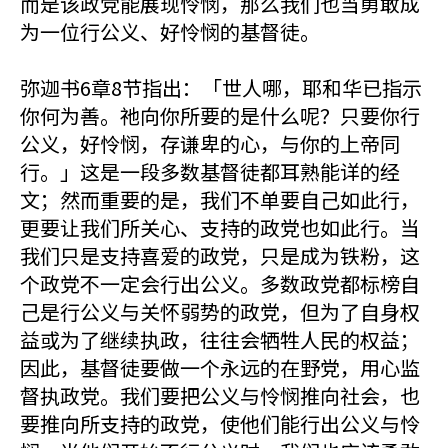
而是该政党能展现怜悯，那么我们也当勇敢成
为一位行公义、好怜悯的基督徒。
弥迦书6章8节指出：「世人哪，耶和华已指示
你何为善。祂向你所要的是什么呢？只要你行
公义，好怜悯，存谦卑的心，与你的上帝同
行。」这是一段多数基督徒都耳熟能详的经
文；然而重要的是，我们不单要自己如此行，
更要让我们所关心、支持的政党也如此行。当
我们只是支持喜爱的政党，只是成为铁粉，这
个政党不一定会行出公义。多数政党都标榜自
己是行公义与关怀弱势的政党，但为了自身权
益或为了继续执政，往往会牺牲人民的权益；
因此，基督徒要做一个永远的在野党，用心监
督执政党。我们要把公义与怜悯推向社会，也
要推向所支持的政党，使他们能行出公义与怜