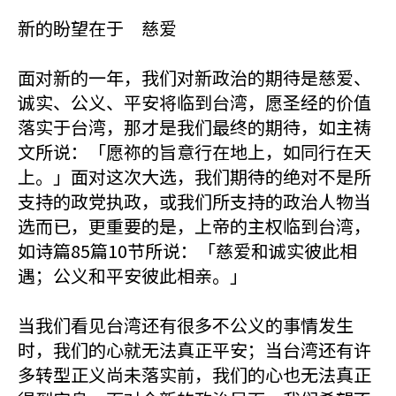
新的盼望在于 慈爱
面对新的一年，我们对新政治的期待是慈爱、
诚实、公义、平安将临到台湾，愿圣经的价值
落实于台湾，那才是我们最终的期待，如主祷
文所说：「愿祢的旨意行在地上，如同行在天
上。」面对这次大选，我们期待的绝对不是所
支持的政党执政，或我们所支持的政治人物当
选而已，更重要的是，上帝的主权临到台湾，
如诗篇85篇10节所说：「慈爱和诚实彼此相
遇；公义和平安彼此相亲。」
当我们看见台湾还有很多不公义的事情发生
时，我们的心就无法真正平安；当台湾还有许
多转型正义尚未落实前，我们的心也无法真正