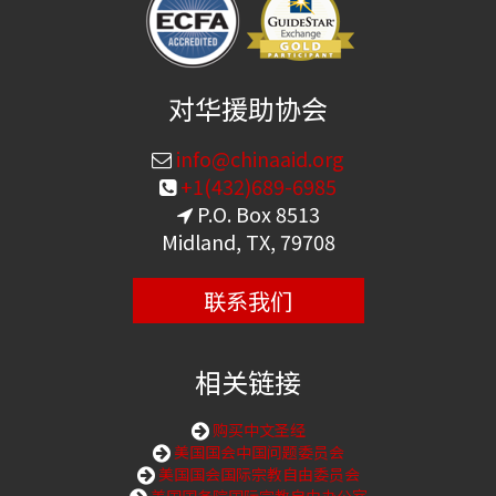
对华援助协会
info@chinaaid.org
+1(432)689-6985
P.O. Box 8513
Midland, TX, 79708
联系我们
相关链接
购买中文圣经
美国国会中国问题委员会
美国国会国际宗教自由委员会