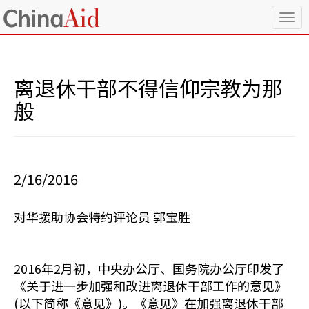
T
o
g
g
l
离退休干部不得信仰宗教为那
e
n
般
a
v
i
g
a
2/16/2016
t
i
o
对华援助协会特约评论员 郭宝胜
n
2016年2月初，中央办公厅、国务院办公厅印发了
《关于进一步加强和改进离退休干部工作的意见》
(以下简称《意见》)。《意见》在加强离退休干部