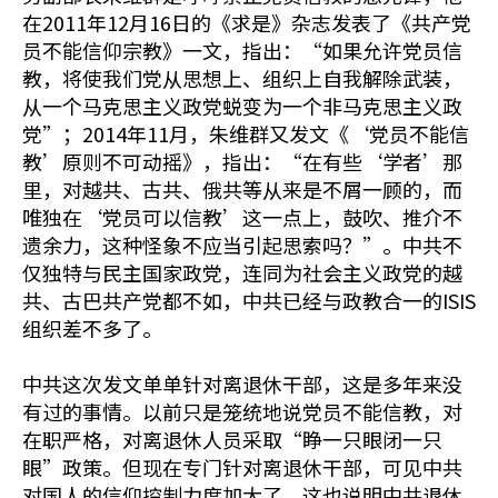
在2011年12月16日的《求是》杂志发表了《共产党
员不能信仰宗教》一文，指出：“如果允许党员信
教，将使我们党从思想上、组织上自我解除武装，
从一个马克思主义政党蜕变为一个非马克思主义政
党”；2014年11月，朱维群又发文《‘党员不能信
教’原则不可动摇》，指出：“在有些‘学者’那
里，对越共、古共、俄共等从来是不屑一顾的，而
唯独在‘党员可以信教’这一点上，鼓吹、推介不
遗余力，这种怪象不应当引起思索吗？”。中共不
仅独特与民主国家政党，连同为社会主义政党的越
共、古巴共产党都不如，中共已经与政教合一的ISIS
组织差不多了。
中共这次发文单单针对离退休干部，这是多年来没
有过的事情。以前只是笼统地说党员不能信教，对
在职严格，对离退休人员采取“睁一只眼闭一只
眼”政策。但现在专门针对离退休干部，可见中共
对国人的信仰控制力度加大了。这也说明中共退休