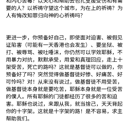
和内心苦毒？以关心和帮助去包扎支援受伤和有需
要的人？以祈祷守望这个城市，为在上的祈祷？为
人有悔改知罪归向神的心祈祷吗？
更进一步，你预备好自己，即使面对迫害、被假见
证陷害（可能有一天香港也会发生）、要坐狱、被
打、被辱骂、被吐唾沫，你仍然可以学效耶稣，不
用暴力对抗，默默承受，用爱和真理回应，走上十
架受苦，死亡的路吗？这就是基督徒可以做的，你
预备好了吗？突然觉得做基督徒好惨、好痛苦、好
可怜吗？对！从来没有说过，做基督徒不用受苦，
做基督徒本身就是要吃苦，耶稣本身就是一位受苦
的僕人。所有耶稣的门徒都经历了很多的苦和迫
害。耶稣也说过，来跟从我，就当捨己，天天背起
你的十字架。这就是十字架的路！是不容易，求主
帮助我们。