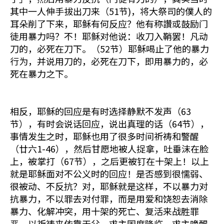
其中一人伸手拔出刀来（51节)，将大祭司的僕人的
耳朵削了下来，耶稣有何反应？他有称讚或鼓励门
徒用暴力吗？不！耶稣对他说：收刀入鞘罢！凡动
刀的，必死在刀下。（52节）耶稣喝止了他的暴力
行为，并说用刀的，必死在刀下，即用暴力的，必
死在暴力之下。
相反，耶稣的回应是有时选择静默不发声（63
节），有时会说话回应，说出真理的话（64节），
事情发生之时，耶稣也用了很多时间祈祷和警醒
（廿六1-46），然后甘愿地被人捉拿，吐垂沫在脸
上，被掌打（67节），之后更被钉在十架上！以上
就是耶稣面对不公义时的回应！是否感到很懦弱、
很被动、不反抗？对，耶稣就是这样，不以暴力对
抗暴力，不以罪去对付罪，而是用爱和饶恕去消除
暴力、化解冲突，用十架的死亡、复活来战胜罪
恶，以祈祷来依靠天父，求主国度降临，求主唤醒