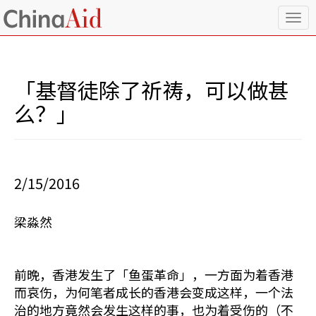
T
o
g
g
l
「基督徒除了祈祷，可以做甚
e
n
么？」
a
v
i
g
a
2/15/2016
t
i
o
梁淼然
n
前晩，香港发生了「鱼蛋革命」，一方面为着香港
而哀伤，为何笔者成长的香港会变成这样，一个法
治的地方竟然会发生这样的事，也为着受伤的（不