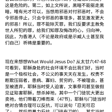
这是危险的。第二，如上文所说，黑暗不能驱走黑
暗，唯有光才可以，当想用邪恶对付邪恶时，不会
令邪恶停止，只会令邪恶的事增多，甚至激发更大
的邪恶！所以，罪不能除灭罪，我们反要求主赦免
世人所犯的罪，给我们知罪及悔改的心，归向神，
因此，为香港人（不论是政府或是示威人士甚至我
们自己）祈祷是重要的。
现在来想想What Would Jesus Do? 从太廿六47-68
可看到，耶稣身处的社会环境不会比我们好，当时
是一个极权社会，不公义的事天天在发生，权贵不
断欺压弱者，患病、寡妇、贫穷的，不被理会，甚
至被遗弃，耶稣当时受人迫害，文事祭司甚至做假
见证陷害耶稣，想杀掉祂，其中一个门徒犹大更出
卖祂，他们带着刀棒而来（47节)，耶稣与门徒当时
绝对合情合理可以反抗，可以说句「忍无可忍
了」，然后用暴力反抗（门徒有刀的），其实当时