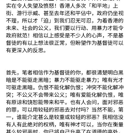
实在令人失望及愤怒！香港人多次「和平地」上
街、游行示威、甚至去年还和平佔中，政府仍坐视
不理，所以才「迫」到我们忍无可忍，为着香港的
未来、社会的公义，我们要以行动、用暴力才能令
政府就范！相信以上感受是不少人的心声，不是基
督徒的有以上想法很正常，但盼望作为基督徒可以
有更深入的反思。
首先，笔者相信作为基督徒的你，都很清楚明白黑
暗是不能驱走黑暗；暴力不能驱走暴力；唯有光才
可驱走黑暗。仇恨不能化解仇恨；冲突不能化解冲
突；不公义不会带来公义；唯有爱能化解仇恨，唯
有原谅和饶恕能带来和平。也有人会问，面对邪恶
的罪，可以用较轻的邪恶去对付吗？当然不能，第
一，谁能介定甚么是较重或较轻的邪恶？我相信没
有人有此绝对的权柄，唯有神才可以，当你在衡量
甚么较邪恶时，你已将自己升高了在道德的高处，