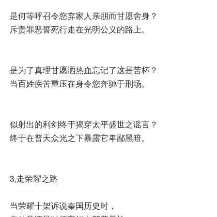
是何等呼召令您弃家人亲朋而甘愿舍身？
斥责罪恶誓死行走在光明公义的路上。
是为了真理甘愿洒热血忘记了这是苦杯？
当百姓疾苦重压在身令您奔驰于刑场。
似射出的利剑终于揭穿太平盛世之谣言？
终于在普天众光之下暴露它卑鄙黑暗。
3,走荣耀之路
当荣耀十架诉说秦国历史时，