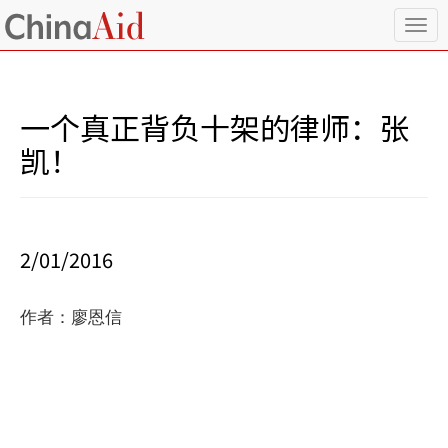
T
o
g
g
l
一个真正背负十架的律师：张
e
n
凯！
a
v
i
g
a
2/01/2016
t
i
o
作者：廖恩信
n