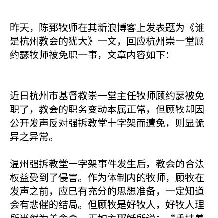
昨天，陈郅牧师在其新浪博客上发表题为《谁
是杭州教会的犹大》一文，回应杭州崇一堂顾
约瑟牧师被免职一事，文章内容如下：
近日杭州市基督教崇一堂主任牧师顾约瑟被免
职了，教会的职务变动本属正常，但顾牧却因
公开发声反对强拆教堂十字架而遭免，则显诡
异之异常。
温州强拆教堂十字架事件发生后，教会的合法
权益受到了侵害。作为体制内的牧师，顾牧在
发声之前，应巳有充分的思想准备，一定知道
会有悲催的结局。但顾牧是好牧人，好牧人理
所当然为羊舍命。正如主耶稣所说：“手扶着