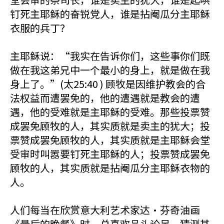
钉死主耶稣的奋锐党人，谁是拈阉瓜分主耶稣
衣服的兵丁？
主耶稣说：“我实在告诉你们，这些事你们既
做在我这弟兄中一个最小的身上，就是做在我
身上了。”(太25:40 ) 顾牧是因维护教会的合
法权益而遭罢免的，他的遭遇就是教会的遭
遇，他的受难就是主耶稣的受难。那些投票赞
成罢免顾牧的人，其实质就是卖主的犹大；投
票赞成罢免顾牧的人，其实质就是主耶稣会堂
受审时叫嚣要钉死主耶稣的人；投票赞成罢免
顾牧的人，其实质就是拈阉瓜分主耶稣衣物的
人。
人们每当在欣赏意大利艺术家达·芬奇油画
《最后的晚餐》时，总喜欢品头论足，猜测其