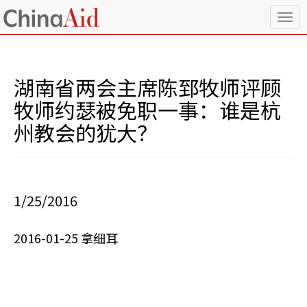
T
o
g
g
l
湖南省两会主席陈郅牧师评顾
e
n
牧师约瑟被免职一事：谁是杭
a
州教会的犹大？
v
i
g
a
t
i
1/25/2016
o
n
2016-01-25 拿细耳