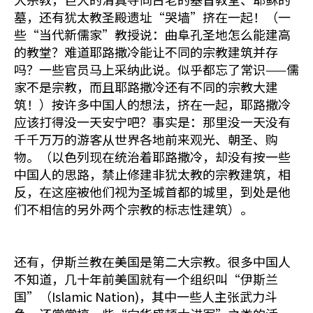
墓，还有犹太教圣殿遗址“哭墙”挤在一起！（一
些“当代新儒家”教授说：曲阜孔圣地怎么能建高
的教堂？难道耶路撒冷能让不同的宗教建筑并存
吗？一些官员马上采纳此说。似乎都忘了常识——儒
家不是宗教，而且耶路撒冷还有不同的宗教大建
筑！）按许多中国人的想法，挤在一起，耶路撒冷
应该打得没一天安宁吧？事实是：那里没一天没有
千千万万的游客从世界各地前来观光、朝圣、购
物。（以色列现在统治着耶路撒冷，却没有按一些
中国人的思路，禁止修建非犹太教的宗教建筑，相
反，在这座被他们视为圣城首都的城里，到处是他
们不相信的另外两个宗教的标志性建筑）。
还有，伊斯兰教在美国是第二大宗教。很多中国人
不知道，几十年前美国就有一个组织叫“伊斯兰
国”（Islamic Nation)，其中一些人主张武力斗