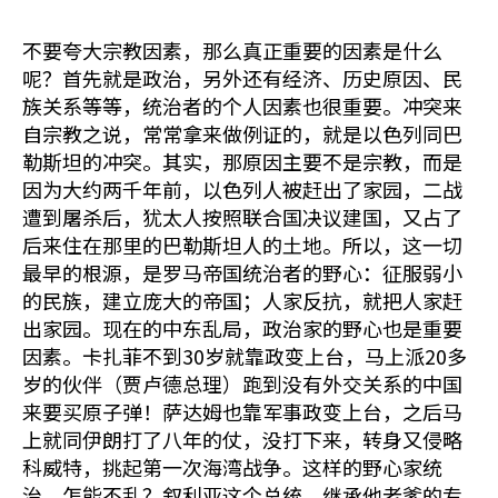
不要夸大宗教因素，那么真正重要的因素是什么
呢？首先就是政治，另外还有经济、历史原因、民
族关系等等，统治者的个人因素也很重要。冲突来
自宗教之说，常常拿来做例证的，就是以色列同巴
勒斯坦的冲突。其实，那原因主要不是宗教，而是
因为大约两千年前，以色列人被赶出了家园，二战
遭到屠杀后，犹太人按照联合国决议建国，又占了
后来住在那里的巴勒斯坦人的土地。所以，这一切
最早的根源，是罗马帝国统治者的野心：征服弱小
的民族，建立庞大的帝国；人家反抗，就把人家赶
出家园。现在的中东乱局，政治家的野心也是重要
因素。卡扎菲不到30岁就靠政变上台，马上派20多
岁的伙伴（贾卢德总理）跑到没有外交关系的中国
来要买原子弹！萨达姆也靠军事政变上台，之后马
上就同伊朗打了八年的仗，没打下来，转身又侵略
科威特，挑起第一次海湾战争。这样的野心家统
治，怎能不乱？叙利亚这个总统，继承他老爹的专