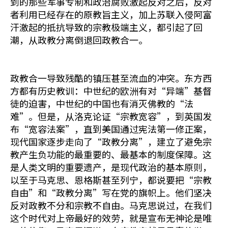
到的那些军事专制和政治腐败激起反对之后，反对
者利用已经存在的原教旨主义，加上苏联入侵阿富
汗激起的抵抗导致的宗教极端主义，都引起了回
潮，从政教分离倒退回政教合一。
政教合一导致残酷的镇压甚至流血的冲突。东方西
方都有历史教训：中世纪的欧洲有对“异端”基督
徒的迫害，中世纪的中国也有消灭佛教的“法
难”。但是，从洛克论证“宗教宽容”，到英国发
布“宽容法案”，直到美国通过宪法第一修正案，
现代国家逐步走向了“政教分离”，建立了避免宗
教产生负功能的最重要的、最基本的制度保障。这
是人类文明的重要遗产，是现代政治的基本原则，
以至于马克思、恩格斯甚至列宁，都说要把“宗教
自由”和“政教分离”写在党的旗帜上。他们坚决
反对政教不分和宗教不自由。马克思说过，在我们
这个时代对上帝最好的效劳，就是宣布无神论是唯