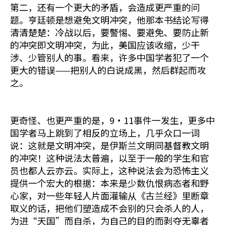
第二，还有一个更大的矛盾，会造成更严重的问
题。亨廷顿是想避免文明冲突，他那本书结论写得
清清楚楚：冷战以后，要警惕、要避免、要防止新
的冲突即文明冲突，为此，美国应该收缩，少干
涉、少管别人的事。看来，许多中国学者犯了一个
更大的错误——把别人的白说成黑，然后群起而攻
之。
更奇怪、也更严重的是，9·11事件一发生，更多中
国学者马上跳到了相反的立场上，几乎众口一词
说：这就是文明冲突，是伊斯兰文明同基督教文明
的冲突！这种说法太普遍，以至于一般的学生和官
员也都人云亦云。实际上，这种说法会为恐怖主义
提供一个宏大的根据：本来是少数仇恨病态者和野
心家，对一些年轻人片面灌输从《古兰经》里断章
取义的话，把他们塑造成不会别的只会杀人的人，
为进“天国”而自杀，为自己的目的而剥夺无辜者