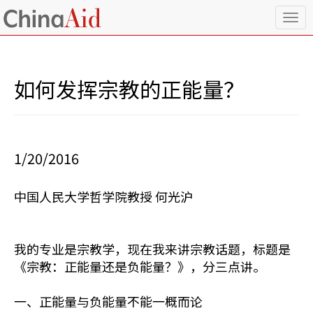
T
o
g
g
l
如何发挥宗教的正能量？
e
n
a
v
i
1/20/2016
g
a
t
中国人民大学哲学院教授 何光沪
i
o
n
我的专业是宗教学，现在我来讲宗教话题，标题是
《宗教：正能量还是负能量？》，分三点讲。
一、正能量与负能量不能一概而论