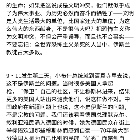
的生命；如果把这说成是文明冲突，他们就似乎成
了为伟大事业、为历史必然而奋斗而牺牲了——文明
是人类生活最大的单位，比国家还大的单位；为这
么伟大的东西献身，不是很伟大吗？把恐怖主义称
为文明冲突，不但会严重误导，而且也不合事实——
不要忘记：全世界恐怖主义杀死的人当中，伊斯兰
教徒占大多数。
9·11发生第二天，小布什总统就到清真寺里去说，
这不是伊斯兰的问题。当时很多美国人拿起
枪，“保卫”自己的社区，不让穆斯林进来，结果
更多的美国人站出来谴责他们，说这样做不对。中
国政府在新疆问题上也说，这不是伊斯兰的问题，
不是宗教的问题。我们还该看看德国总理默克尔。
叙利亚难民涌入德国的时候，她为德国民众在街上
举标语欢迎那些穆斯林而感到自豪——70年前大部
分德国人是为自己比别的民族“优秀”而感到自