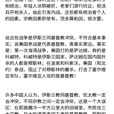
制统治，年轻人涂鸦被抓，老爹们游行抗议，就派
兵开枪杀人，由此引发内战。这些都有统治者个人
的因素。宗教因素即使有，顶多算助因，很次要。
说这些战争是伊斯兰同基督教冲突，不符合基本事
实；说美国参战是代表基督教，离事实更远。事实
是：第一次海湾战争，美国打的是萨达姆，救的是
科威特，科威特是伊斯兰国家，萨达姆在国内国外
杀的人都是穆斯林；在波黑和科索沃，美国（和北
约）参战，阻止了对穆斯林的屠杀，打击了塞尔维
亚军队，塞尔维亚人信的是基督教！
许多中国人以为，伊斯兰教同基督教、犹太教一定
会冲突，不同宗教之间一定会冲突，这是一个大误
区：在耶路撒冷一平方公里大的旧城里，市民信三
大宗教，巨大的清真寺同古老的基督教堂、耶稣的