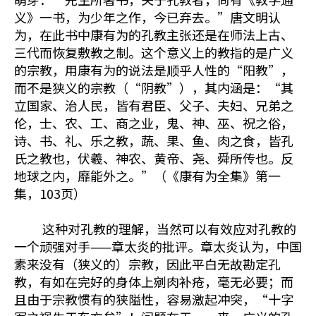
义》一书，为少年之作，今已弃去。”唐文明认
为，在此书中康有为的孔教主张还是在师法上古、
三代而恢复敷教之制。这个意义上的教指的是广义
的宗教，用康有为的说法是顺乎人性的“阳教”，
而不是狭义的宗教（“阴教”），其内涵是：“其
立国家、治人民，皆有君臣、父子、夫妇、兄弟之
伦，士、农、工、商之业，鬼、神、巫、祝之俗，
诗、书、礼、乐之教，蔬、果、鱼、肉之食，皆孔
氏之教也，伏羲、神农、黄帝、尧、舜所传也。反
地球之内，靡能外之。”（《康有为全集》第一
集，103页）
这种对孔教的理解，当然可以有效应对孔教的
一个顽强对手——章太炎的批评。章太炎认为，中国
素来没有（狭义的）宗教，因此平白无故勘定孔
教，有如在完好的身体上剜肉补疮，毫无必要；而
且由于宗教惯有的狭隘性，容易激起冲突，“十字