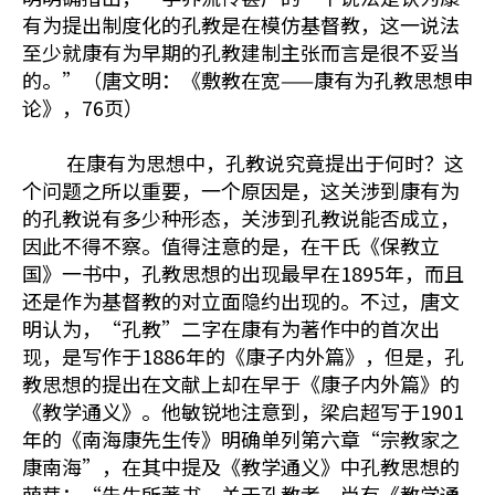
有为提出制度化的孔教是在模仿基督教，这一说法
至少就康有为早期的孔教建制主张而言是很不妥当
的。”（唐文明：《敷教在宽——康有为孔教思想申
论》，76页）
在康有为思想中，孔教说究竟提出于何时？这
个问题之所以重要，一个原因是，这关涉到康有为
的孔教说有多少种形态，关涉到孔教说能否成立，
因此不得不察。值得注意的是，在干氏《保教立
国》一书中，孔教思想的出现最早在1895年，而且
还是作为基督教的对立面隐约出现的。不过，唐文
明认为，“孔教”二字在康有为著作中的首次出
现，是写作于1886年的《康子内外篇》，但是，孔
教思想的提出在文献上却在早于《康子内外篇》的
《教学通义》。他敏锐地注意到，梁启超写于1901
年的《南海康先生传》明确单列第六章“宗教家之
康南海”，在其中提及《教学通义》中孔教思想的
萌芽：“先生所著书，关于孔教者，尚有《教学通