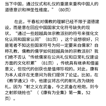
当下中国，通过仪式和礼仪的重建来重构中国人的
道德意识和神圣性维度。”（80页）
在此，干春松对儒教的理解已经不限于道德建
设，而是意在回应中国国家文化符号缺失的现
状，“通过一些超越具体宗教派别的符号来强化文
化认同和国家认同”（81页），这个设想很好，只
是笔者不知这些国家符号为何一定要来自儒家？自
称孔教、儒教的儒学如何超越具体的宗教派别？我
们绝不否认“传统儒家在公共礼仪和日常礼仪建设
方面的文化积累”（81页），传统具有继承和借鉴
意义，但现代的创获也是值得珍视的。对此，康有
为本人或许在无意间为我们提供了论证。比如，在
《教学通义》中，他建议将古代的射礼改为烧抢
礼。因为“射之义在武备，今之武备在枪炮，则今
之射即烧抢也”（《康有为全集》第一集，52
页）。