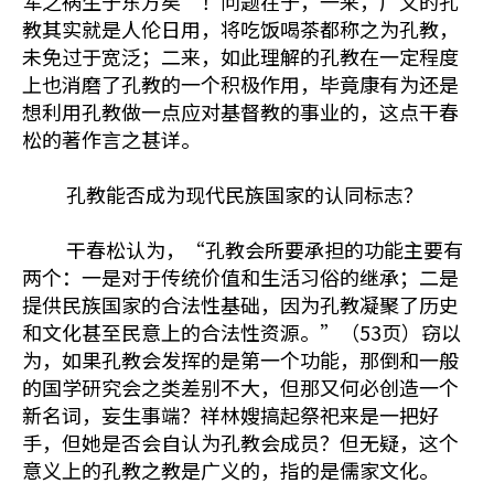
军之祸生于东方矣”！问题在于，一来，广义的孔
教其实就是人伦日用，将吃饭喝茶都称之为孔教，
未免过于宽泛；二来，如此理解的孔教在一定程度
上也消磨了孔教的一个积极作用，毕竟康有为还是
想利用孔教做一点应对基督教的事业的，这点干春
松的著作言之甚详。
孔教能否成为现代民族国家的认同标志？
干春松认为，“孔教会所要承担的功能主要有
两个：一是对于传统价值和生活习俗的继承；二是
提供民族国家的合法性基础，因为孔教凝聚了历史
和文化甚至民意上的合法性资源。”（53页）窃以
为，如果孔教会发挥的是第一个功能，那倒和一般
的国学研究会之类差别不大，但那又何必创造一个
新名词，妄生事端？祥林嫂搞起祭祀来是一把好
手，但她是否会自认为孔教会成员？但无疑，这个
意义上的孔教之教是广义的，指的是儒家文化。