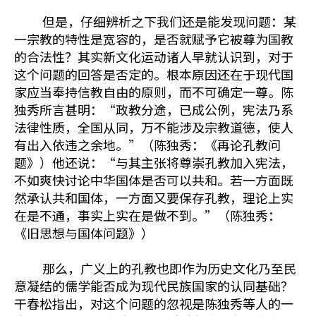
但是，仔细辨析之下我们还是能发现问题：某
一宗教的特性是宽容的，是否就赋予它被尊为国教
的合法性？其实新文化运动诸人早就认识到，对于
这个问题的回答是否定的。根本原因还在于现代国
家应当奉持信教自由的原则，而不可确定一尊。陈
独秀所言甚明：“政教分途，已成公例，宪法乃系
法律性质，全国从同，万不能涉及宗教道德，使人
有出入依违之余地。”（陈独秀：《再论孔教问
题》）他还说：“与其主张将尊崇孔教加入宪法，
不如爽快讨论中华国体是否可以共和。若一方面既
然承认共和国体，一方面又要保存孔教，理论上实
在是不通，事实上实在是做不到。”（陈独秀：
《旧思想与国体问题》）
那么，广义上的孔教也即作为历史文化乃至民
意凝结的儒学能否成为现代民族国家的认同基础？
干春松指出，对这个问题的忽视是陈独秀等人的一