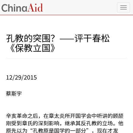
T
o
g
g
l
孔教的突围？——评干春松
e
n
《保教立国》
a
v
i
g
a
12/29/2015
t
i
o
蔡斯宇
n
辛亥革命之后，在章太炎所开国学会中听讲的顾颉
刚受到章氏的深刻影响，继承其反孔教的立场。他
原先以为“孔教原是国学的一部分”，现在才发