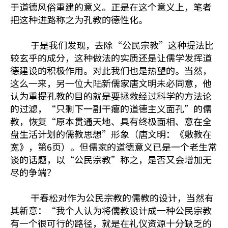
于道德风俗重建的意义。正是在这个意义上，笔者
把这种进路称之为孔教的德性化。
于是我们发现，去除“公民宗教”这种提法比
较玄乎的成分，这种做法的实质还是让儒学发挥道
德建设的积极作用。对此我们也是热望的。当然，
这么一来，另一位大陆新儒家唐文明未必同意，他
认为重提孔教的目的就是要拯救经过科学的方法论
的过滤，“只剩下一副干瘪的道德主义面孔”的儒
教，恢复“原本贯通天地、具有终极面相、意在全
盘生活计划的儒教思想”形象（唐文明：《敷教在
宽》，第6页）。但儒家的道德意义已是一个老生常
谈的话题，以“公民宗教”称之，是否又会增加无
尽的争端？
干春松对作为公民宗教的儒教的设计，当然有
其新意：“我个人认为将儒教设计成一种公民宗教
有一个很可行的路径，就是在礼仪资源十分缺乏的