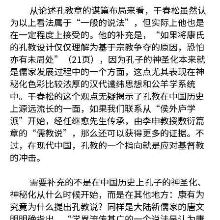
从论述孔教章的谋篇布局来看，干春松虽然认
为以上看法属于“一般的说法”，但实际上他也是
在一定程度上接受的。他的补充是，“如果将康氏
的孔教设计仅仅理解为基于宗教争夺的原因，恐怕
亦有未周处”（21页），因为孔子的神圣化本来就
是儒家发展过程中的一个方面，这点尤其表现在神
秘化色彩比较浓厚的汉代谶纬思想和公羊学系统
中。干春松的这个观点无疑揭示了孔教在中国历史
上源远流长的一面，如果我们联系从“侯外庐学
派”开始，经任继愈先生传承，由李申教授敷衍篇
章的“儒教说”，那么还可以获得更多的证据。不
过，在现代中国，孔教的一个指向就是应对基督教
的冲击。
需要补充的不是在中国历史上孔子的神圣化、
神秘化从什么时候开始，而是在其他地方：康有为
究竟为什么提出孔教说？同样是大陆新儒家的唐文
明明确指出，“学界流传甚广的一个说法是认为康