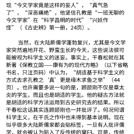
现“今文学家竟是这样的妄人”，“真气急
了”，“深恶痛绝”，他坚信孔教是“一班无聊的
今文学家”在“科学昌明的时代”“兴妖作
怪”（《古史辨》第一册，24页）。
当然，在大陆新儒学蓬勃复兴，尤其是今文学
家突然遍地开花、野蛮生长的今天，这些说法很可
能被视为科学主义的迷妄。事实上，干春松就在其
新著《保教立国——康有为的现代方略》（以下省略
书名，只注页码）中认为，“胡适基于科学主义的
方式去求孔教之‘真’更是缘木求鱼之举”（44
页）。也许需要多说一句的是，顾颉刚不仅是章太
炎的学生，而且也是胡适的学生。他的疑古方法就
是胡适的科学方法运用到古史研究去的结果。所以
干春松这话其实连顾颉刚也一并批评了。何况何谓
科学主义，在干氏之作中也未得到基本说明。现在
似乎很多大陆新儒家都会贴标签，一旦有人批评儒
学，就会被认为陷入了反传统的窠臼。可是，传统