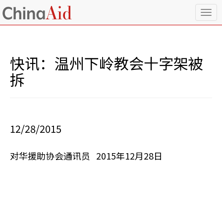
T
o
g
g
l
快讯：温州下岭教会十字架被
e
n
拆
a
v
i
g
a
12/28/2015
t
i
o
对华援助协会通讯员 2015年12月28日
n