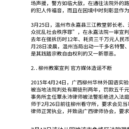
场声援，警方如临大敌，在通往法院外的
的犯人传福音，而且在困境中时刻彰显作为神
3月25日，温州市永嘉县三江教堂郭长老
众扰乱社会秩序罪”，在永嘉法院一审宣
去年在强拆历时12年、耗资三千万元人民
月28日凌晨，温州当局出动一千多名特警
是其践踏宗教自由权利的又一新罪恶。
2. . 柳州教案宣判 官方媒体造谣不断
2015年4月24日，广西柳州华林外国
被当地法院判处有期徒刑两年，罚款五千
事务所主任覃永沛律师被法警拒绝进入法庭
师于2月26日前往柳州看守所，要求会见
律师正常执业，并致函广西律师协会，要