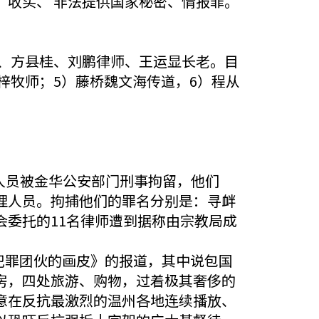
收买、 非法提供国家秘密、情报罪。
。
师、方县桂、刘鹏律师、王运显长老。目
梓牧师；5）藤桥魏文海传道，6）程从
牧人员被金华公安部门刑事拘留，他们
理人员。拘捕他们的罪名分别是：寻衅
委托的11名律师遭到据称由宗教局成
犯罪团伙的画皮》的报道，其中说包国
房，四处旅游、购物，过着极其奢侈的
意在反抗最激烈的温州各地连续播放、