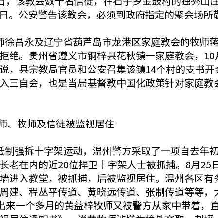
0日，该教会数十名信徒，在石子乡金鼓村的独秀山庄
15日。公安警告该教会，必须到政府指定的聚会场所
师徐昌永及辽宁省葫芦岛市龙港区家庭教会的牧师
拒绝。贵州省遵义市铜梓县花秋镇一家庭教会，10
说，县宗教局官员和公安召集该镇14个村的支书开
入三自会，也是当局基督教中国化政策针对家庭教
律师、牧师及信徒被监视居住
抵制强拆十字架运动，温州警方采取了一项自去年
长老在内的近20位捍卫十字架人士被抓捕。8月25
墙进入教堂，被抓捕，后被监视居住。温州各区有
周建、程丛平传道、黄晓远传道、张制传道等等，大
放出来一个多月的黄益梓牧师又被警方从家中带着，直