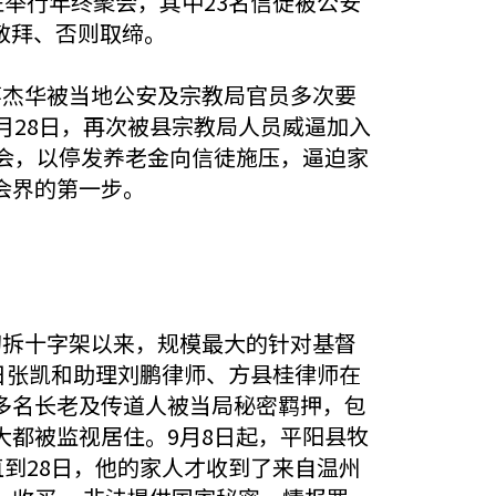
举行年终聚会，其中23名信徒被公安
敬拜、否则取缔。
蒋杰华被当地公安及宗教局官员多次要
月28日，再次被县宗教局人员威逼加入
会，以停发养老金向信徒施压，逼迫家
会界的第一步。
初拆十字架以来，规模最大的针对基督
日张凯和助理刘鹏律师、方县桂律师在
多名长老及传道人被当局秘密羁押，包
都被监视居住。9月8日起，平阳县牧
到28日，他的家人才收到了来自温州