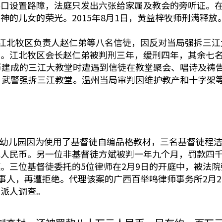
路口设置路障，法庭只发出六张给家属及教会的旁听证。
的儿女的荣光。2015年8月1日，黄益梓牧师刑满释放
、江北牧区负责人赵仁弟等八名信徒，因反对当局强拆三
判。江北牧区会长赵仁弟被判刑三年，缓刑四年，其余七
币建成的三江大教堂时遭遇到信徒在教堂聚会、唱诗及祷
、武警强拆三江教堂。温州当局审判因维护教产和十字架
语实验幼儿园因为使用了基督徒自编品格教材，三名基督徒程
元人民币。另一位非基督徒方斌被判一年九个月，罚款四
。三位基督徒委托的5位律师在2月9日的开庭中，被法
当事人，再遭拒绝。代理该案的广西百举鸣律师事务所2月
求派人调查。