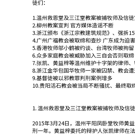
徒们：
1.温州救恩堂及三江堂教案被捕牧师及信徒
2.柳州教案宣判 官方媒体造谣不断
3.浙江颁布《浙江宗教建筑规范》、强拆15
4.广州广福教会被取缔和查抄 广东成为迫
5.香港牧师邬小鹤被约谈、台湾牧师被拘留
6.众多家庭教会被威胁加入三自会否则取缔
7.张凯、黄益梓等温州维护十字架的律师
8.浙江金华包国华牧师一家被囚禁、教会遭
9.基督徒被以邪教罪判刑案例增多
10.贵阳活石教会被当局不断骚扰、最终取
1. 温州救恩堂及三江堂教案被捕牧师及信
2015年3月24日，温州平阳凤卧堂牧
刑一年。黄益梓委托的辩护人张凯律师在