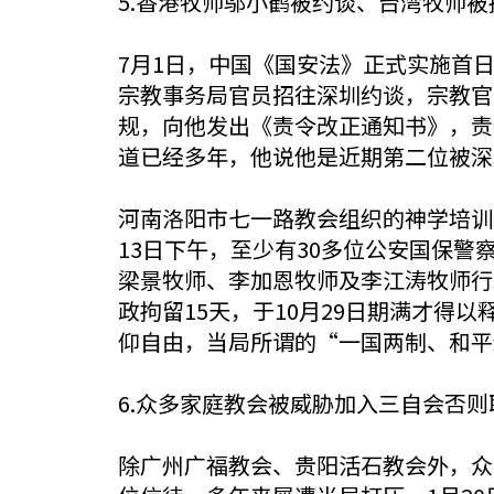
5.香港牧师邬小鹤被约谈、台湾牧师被
7月1日，中国《国安法》正式实施首
宗教事务局官员招往深圳约谈，宗教官
规，向他发出《责令改正通知书》，责
道已经多年，他说他是近期第二位被深
河南洛阳市七一路教会组织的神学培训在
13日下午，至少有30多位公安国保
梁景牧师、李加恩牧师及李江涛牧师行
政拘留15天，于10月29日期满才
仰自由，当局所谓的“一国两制、和平
6.众多家庭教会被威胁加入三自会否则
除广州广福教会、贵阳活石教会外，众