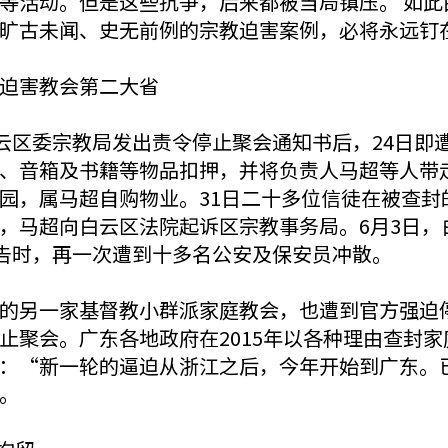
等活动。但是这些抗争，后来都被当局镇压。 如此
旷古未闻、史无前例的宗教迫害案例，必将永远钉
为迫害教会第二大省
白云区委宗教局发出责令停止聚会通知书后，24日即
、音箱及书籍等物品扣押，并将负责人马超等人带
园，属马超自购物业。31日二十多位信徒在被查封
，马超向白云区法院起诉区宗教事务局。6月3日，
祷告时，再一次遭到十多名公安及保安员冲散。
的另一家基督教小群派家庭教会，也遭到官方强迫停
止聚会。广东各地政府在2015年以各种理由查封
：“新一轮的逼迫从浙江之后，今年开始到广东。
。