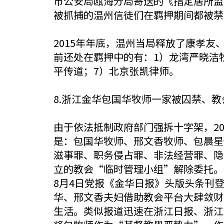
市公安局瓯海分局寄送的《指定居所监
被抓捕的温州信徒们在羁押期间都被禁
2015年年底，温州当局释放了康孝
前还处在羁押中的有：1）龙湾严晓洁
平传道；7）北京张凯律师。
8.浙江金华包国华牧师一家被囚禁、教
由于依法抵制政府部门强拆十字架，20
是：包国华牧师、邢文香牧师、包晨星
滋事罪、职务侵占罪、非法经营罪、隐
立的教会“临时管理小组”解除委托。
8月4日党报《金华日报》头版头条刊
华、邢文香夫妇借助教会平台大肆敛财
生活。类似报道迅速在浙江日报、浙江