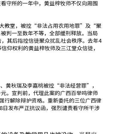
在看守所的一年中，黄益梓牧师不仅向周围
。
江大教堂，被控“非法占用农用地罪”及“聚
名被判一至数年不等，全部缓刑释放。当局
告，其后指控信徒聚众扰乱社会秩序。去年4
等信仰权利的黄益梓牧师及三江堂众信徒，
洁、黄秋瑞及李嘉桃被控“非法经营罪”，
千元。宣判前，代理此案的广西百举鸣律师
院强行解除辩护资格。重新委托的三位广西律
28日发布严正抗议函，强烈谴责看守所干涉