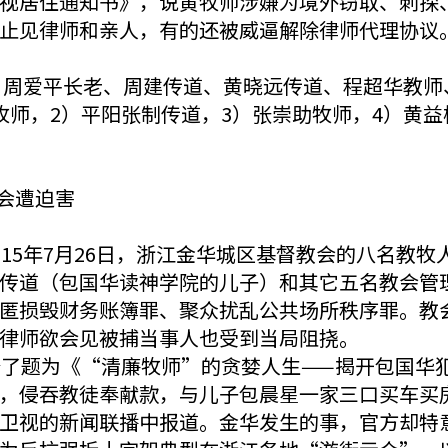
视居住通知书》，说黄牧师涉嫌为境外窃取、刺探、
止见律师和亲人，有的还被威逼解除律师代理协议
友、周爱平长老、周建传道、黄晓远传道、程超华教
牧师，2）平阳张制传道，3）张崇助牧师，4）黄益
会遭迫害
15年7月26日，浙江金华城区基督教会的八名教
传道（包国华读神学院的儿子）和其它五名教会管
匿损毁财务账簿罪、聚众扰乱公共场所秩序罪。教会
律师欲会见被捕当事人也受到当局阻挠。
登了题为《“清廉牧师”的贪婪人生——揭开包国华
，侵吞教徒奉献款，与儿子包晨星一家三口买车买
卫视的新闻联播中报道。金华发生的事，官方却特