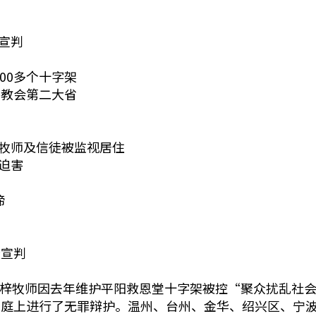
宣判
00多个十字架
害教会第二大省
、牧师及信徒被监视居住
迫害
缔
徒宣判
师黄益梓牧师因去年维护平阳救恩堂十字架被控“聚众扰乱社
法庭上进行了无罪辩护。温州、台州、金华、绍兴区、宁