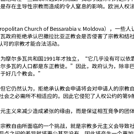
二是存在主导性宗教而造成的令人窒息的影响。欧洲人权
itan Church of Bessarabia v. Moldo
多瓦政府拒绝承认巴撒拉比亚正教会是否侵害了宗教和结
认可的宗教才能合法活动。
为摩尔多瓦共和国1991年才独立，“它几乎没有可以依
摩尔多瓦的人口都是东正教徒。”因此，政府认为，除非
散于好几个教会。”
，但它仍然认为，拒绝承认教会申请将会对申请人的宗教
社会之必需所不相适应的。因此它侵犯了人权公约的第9
多元主义来减少造成紧张的缘由，而是保证相互竞争的团
的宗教自由所面临的一个挑战，就是宗教多元主义会导致
观点之间的差异就将更少甚至没有，因此将产生一个更加