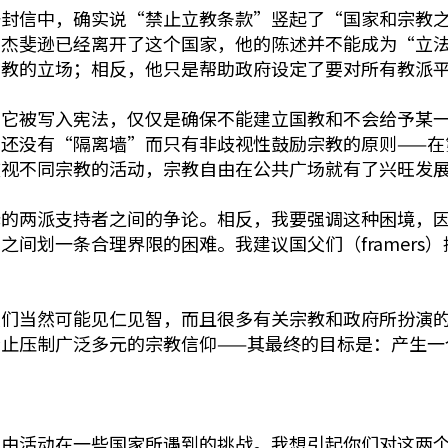
一封信中，确实说“禁止立教条款”竖起了“国家和宗教
，杰斐逊已经离开了这个国家，他的陈述并不能成为“立
宗教的立场；相反，他只是帮助政府设定了要对所有教派
，它被写入宪法，仅仅是确保不能建立国教和不会给予某
还没有“隔离墙”而只有非歧视性鼓励宗教的原则——在
歧视不同宗教的活动，宗教自由在公共广场就有了兴旺发
的两派支持者之间的争论。相反，我要强调这种困境，因
之间划一条合理界限的困难。我建议国父们（framers
人们当然可能见仁见智，而且很多有关宗教和政府所扮演
止压制广泛多元的宗教信仰——其最终的目标是：产生一
自由活动在一些国家所遇到的挑战。我想引起你们对这两