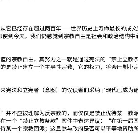
从它已经存在超过两百年——世界历史上寿命最长的成文
什么即使到今天，我们仍感觉到宗教自由是社会和政治结构
价值的宗教自由，其努力之一就是通过宪法的“禁止立教
心的是禁止建立一个主导性宗教，它的权力，将会压制小
后来宪法和立宪者（意图）的误读者们采纳了现代已成为
款”并不应被理解为反宗教的，而仅仅是禁止优待某一教
他在一个“禁止立教条款”案件中表达异议：“在第一届
优待某一个宗教团派；这显然与政府是否可以平等地资助