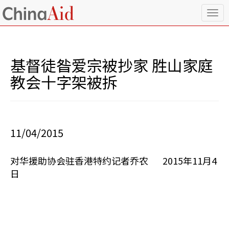
T
o
g
g
l
基督徒昝爱宗被抄家 胜山家庭
e
n
教会十字架被拆
a
v
i
g
a
11/04/2015
t
i
o
对华援助协会驻香港特约记者乔农 2015年11月4
n
日