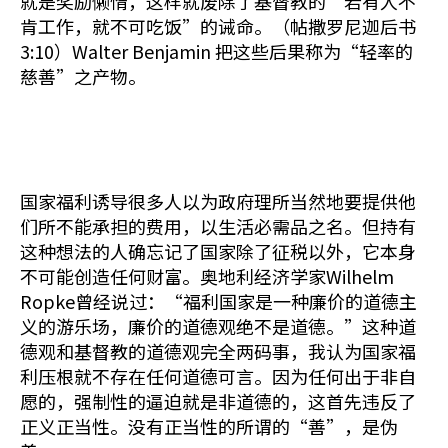
就是奖励懒惰，这样就废除了基督教的“若有人不
肯工作，就不可吃饭”的诫命。（帖撒罗尼迦后书
3:10）Walter Benjamin 把这些后果称为“轻率的
慈善”之产物。
国家福利诱导很多人以为政府理所当然地要提供他
们所不能承担的费用，以生活必需品之名。但持有
这种想法的人确忘记了国家除了征税以外，它本身
不可能创造任何财富。奥地利经济学家Wilhelm
Ropke曾经说过：“福利国家是一种廉价的道德主
义的游乐场，廉价的道德观绝不是道德。”这种道
德观和基督教的道德观完全两码事，我认为国家福
利压根就不存在任何道德可言。因为任何出于非自
愿的，强制性的逼迫就是非道德的，这首先违反了
正义正当性。没有正当性的所谓的“善”，是伪