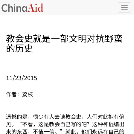
T
o
g
g
l
教会史就是一部文明对抗野蛮
e
n
的历史
a
v
i
g
a
11/23/2015
t
i
o
作者：荔枝
n
遗憾的是，很少有人去读教会史，人们对此抱有偏
见。“不看，这是教会自己写的吧？这种神棍编出
来的东西，不值一信。”就此，他们永远在自己的