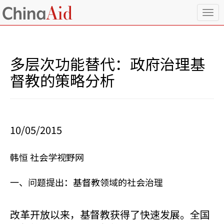
T
o
g
g
l
多层次功能替代：政府治理基
e
n
督教的策略分析
a
v
i
g
a
10/05/2015
t
i
o
韩恒 社会学视野网
n
一、问题提出：基督教领域的社会治理
改革开放以来，基督教获得了快速发展。全国