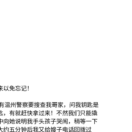
来以免忘记！
明有温州警察要搜查我哥家，问我钥匙是
匙，有就赶快拿过来！不然我们只能撬
中向她说明我手头孩子哭闹，稍等一下
大约五分钟后我又给嫂子电话回拨过