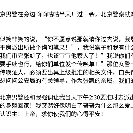
京男警在旁边嘀嘀咕咕半天！过一会，北京警察就
似笑非笑的说，“你不愿意说那就请你过去说，我
平房派出所做个询问笔录！”，我说案子和我有什
我们审完张凯了，也该审审他家人了！”我说你们
要手续也行，给你们单位发个传唤单！”那位女警
传唤证人，必须要出具上级批准的相关文件，口头
想问问公安局的有关领导，作为张凯的亲属，我们
北京男警还和我强调让我当天下午2:30要准时去
的身躯回家！我突然好像明白了哥哥为什么那么爱
认识主！上帝，求你使我们的心得平安！